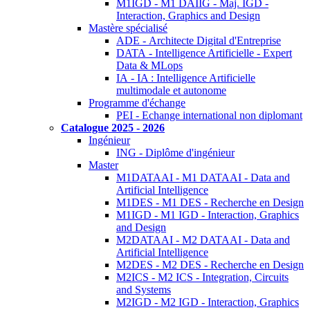
M1IGD - M1 DAIIG - Maj. IGD -
Interaction, Graphics and Design
Mastère spécialisé
ADE - Architecte Digital d'Entreprise
DATA - Intelligence Artificielle - Expert
Data & MLops
IA - IA : Intelligence Artificielle
multimodale et autonome
Programme d'échange
PEI - Echange international non diplomant
Catalogue 2025 - 2026
Ingénieur
ING - Diplôme d'ingénieur
Master
M1DATAAI - M1 DATAAI - Data and
Artificial Intelligence
M1DES - M1 DES - Recherche en Design
M1IGD - M1 IGD - Interaction, Graphics
and Design
M2DATAAI - M2 DATAAI - Data and
Artificial Intelligence
M2DES - M2 DES - Recherche en Design
M2ICS - M2 ICS - Integration, Circuits
and Systems
M2IGD - M2 IGD - Interaction, Graphics