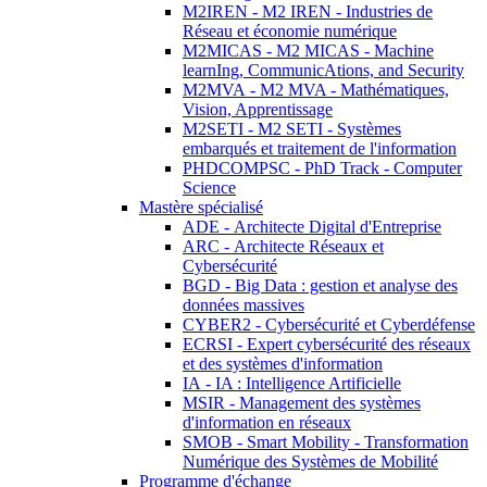
M2IREN - M2 IREN - Industries de
Réseau et économie numérique
M2MICAS - M2 MICAS - Machine
learnIng, CommunicAtions, and Security
M2MVA - M2 MVA - Mathématiques,
Vision, Apprentissage
M2SETI - M2 SETI - Systèmes
embarqués et traitement de l'information
PHDCOMPSC - PhD Track - Computer
Science
Mastère spécialisé
ADE - Architecte Digital d'Entreprise
ARC - Architecte Réseaux et
Cybersécurité
BGD - Big Data : gestion et analyse des
données massives
CYBER2 - Cybersécurité et Cyberdéfense
ECRSI - Expert cybersécurité des réseaux
et des systèmes d'information
IA - IA : Intelligence Artificielle
MSIR - Management des systèmes
d'information en réseaux
SMOB - Smart Mobility - Transformation
Numérique des Systèmes de Mobilité
Programme d'échange