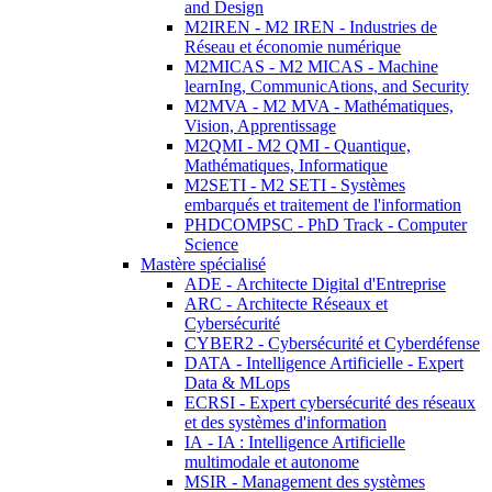
and Design
M2IREN - M2 IREN - Industries de
Réseau et économie numérique
M2MICAS - M2 MICAS - Machine
learnIng, CommunicAtions, and Security
M2MVA - M2 MVA - Mathématiques,
Vision, Apprentissage
M2QMI - M2 QMI - Quantique,
Mathématiques, Informatique
M2SETI - M2 SETI - Systèmes
embarqués et traitement de l'information
PHDCOMPSC - PhD Track - Computer
Science
Mastère spécialisé
ADE - Architecte Digital d'Entreprise
ARC - Architecte Réseaux et
Cybersécurité
CYBER2 - Cybersécurité et Cyberdéfense
DATA - Intelligence Artificielle - Expert
Data & MLops
ECRSI - Expert cybersécurité des réseaux
et des systèmes d'information
IA - IA : Intelligence Artificielle
multimodale et autonome
MSIR - Management des systèmes