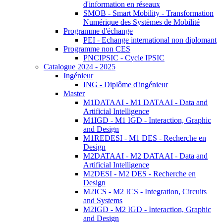
d'information en réseaux
SMOB - Smart Mobility - Transformation
Numérique des Systèmes de Mobilité
Programme d'échange
PEI - Echange international non diplomant
Programme non CES
PNCIPSIC - Cycle IPSIC
Catalogue 2024 - 2025
Ingénieur
ING - Diplôme d'ingénieur
Master
M1DATAAI - M1 DATAAI - Data and
Artificial Intelligence
M1IGD - M1 IGD - Interaction, Graphic
and Design
M1REDESI - M1 DES - Recherche en
Design
M2DATAAI - M2 DATAAI - Data and
Artificial Intelligence
M2DESI - M2 DES - Recherche en
Design
M2ICS - M2 ICS - Integration, Circuits
and Systems
M2IGD - M2 IGD - Interaction, Graphic
and Design