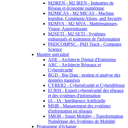
M2IREN - M2 IREN - Industries de
Réseau et économie numérique
M2MICAS - M2 MICAS - Machine
learnIng, CommunicAtions, and Security
M2MVA - M2 MVA - Mathématiques,
Vision, Apprentissage
M2SETI - M2 SETI - Systèmes
embarqués et traitement de l'information
PHDCOMPSC - PhD Track - Computer
Science
Mastère spécialisé
ADE - Architecte Digital d'Entreprise
ARC - Architecte Réseaux et
Cybersécurité
BGD - Big Data : gestion et analyse des
données massives
CYBER2 - Cybersécurité et Cyberdéfense
ECRSI - Expert cybersécurité des réseaux
et des systèmes d'information
IA - IA : Intelligence Artificielle
MSIR - Management des systèmes
d'information en réseaux
SMOB - Smart Mobility - Transformation
Numérique des Systèmes de Mobilité
Programme d'échange