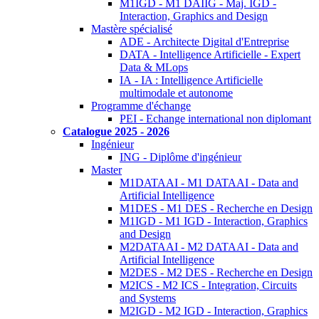
M1IGD - M1 DAIIG - Maj. IGD -
Interaction, Graphics and Design
Mastère spécialisé
ADE - Architecte Digital d'Entreprise
DATA - Intelligence Artificielle - Expert
Data & MLops
IA - IA : Intelligence Artificielle
multimodale et autonome
Programme d'échange
PEI - Echange international non diplomant
Catalogue 2025 - 2026
Ingénieur
ING - Diplôme d'ingénieur
Master
M1DATAAI - M1 DATAAI - Data and
Artificial Intelligence
M1DES - M1 DES - Recherche en Design
M1IGD - M1 IGD - Interaction, Graphics
and Design
M2DATAAI - M2 DATAAI - Data and
Artificial Intelligence
M2DES - M2 DES - Recherche en Design
M2ICS - M2 ICS - Integration, Circuits
and Systems
M2IGD - M2 IGD - Interaction, Graphics