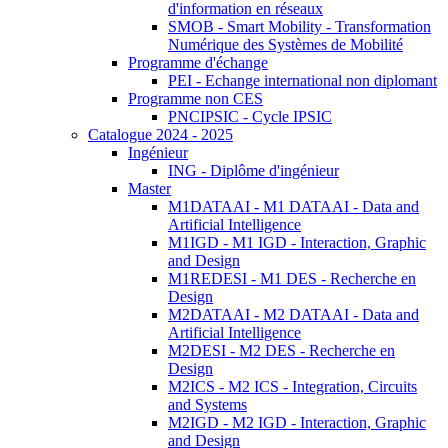
d'information en réseaux
SMOB - Smart Mobility - Transformation
Numérique des Systèmes de Mobilité
Programme d'échange
PEI - Echange international non diplomant
Programme non CES
PNCIPSIC - Cycle IPSIC
Catalogue 2024 - 2025
Ingénieur
ING - Diplôme d'ingénieur
Master
M1DATAAI - M1 DATAAI - Data and
Artificial Intelligence
M1IGD - M1 IGD - Interaction, Graphic
and Design
M1REDESI - M1 DES - Recherche en
Design
M2DATAAI - M2 DATAAI - Data and
Artificial Intelligence
M2DESI - M2 DES - Recherche en
Design
M2ICS - M2 ICS - Integration, Circuits
and Systems
M2IGD - M2 IGD - Interaction, Graphic
and Design