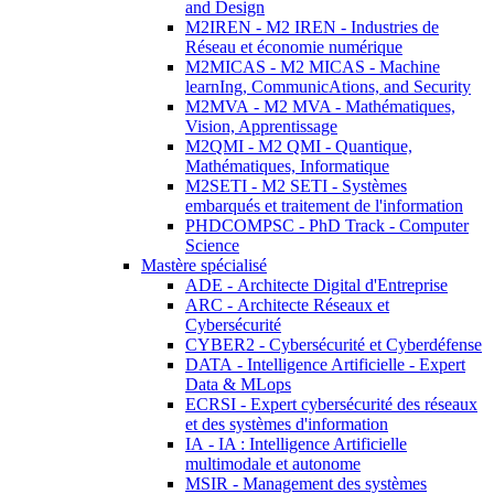
and Design
M2IREN - M2 IREN - Industries de
Réseau et économie numérique
M2MICAS - M2 MICAS - Machine
learnIng, CommunicAtions, and Security
M2MVA - M2 MVA - Mathématiques,
Vision, Apprentissage
M2QMI - M2 QMI - Quantique,
Mathématiques, Informatique
M2SETI - M2 SETI - Systèmes
embarqués et traitement de l'information
PHDCOMPSC - PhD Track - Computer
Science
Mastère spécialisé
ADE - Architecte Digital d'Entreprise
ARC - Architecte Réseaux et
Cybersécurité
CYBER2 - Cybersécurité et Cyberdéfense
DATA - Intelligence Artificielle - Expert
Data & MLops
ECRSI - Expert cybersécurité des réseaux
et des systèmes d'information
IA - IA : Intelligence Artificielle
multimodale et autonome
MSIR - Management des systèmes