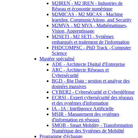
M2IREN - M2 IREN - Industries de
Réseau et économie numérique
M2MICAS - M2 MICAS - Machine
learnIng, CommunicAtions, and Security
M2MVA - M2 MVA - Mathématiques,
Vision, Apprentissage
M2SETI - M2 SETI - Systèmes
embarqués et traitement de l'information
PHDCOMPSC - PhD Track - Computer
Science
Mastère spécialisé
ADE - Architecte Digital d'Entreprise
ARC - Architecte Réseaux et
Cybersécurité
BGD - Big Data : gestion et analyse des
données massives
CYBER2 - Cybersécurité et Cyberdéfense
ECRSI - Expert cybersécurité des réseaux
et des systèmes d'information
IA - IA : Intelligence Artificielle
MSIR - Management des systèmes
d'information en réseaux
SMOB - Smart Mobility - Transformation
Numérique des Systèmes de Mobilité
Programme d'échange