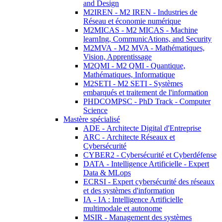
and Design
M2IREN - M2 IREN - Industries de
Réseau et économie numérique
M2MICAS - M2 MICAS - Machine
learnIng, CommunicAtions, and Security
M2MVA - M2 MVA - Mathématiques,
Vision, Apprentissage
M2QMI - M2 QMI - Quantique,
Mathématiques, Informatique
M2SETI - M2 SETI - Systèmes
embarqués et traitement de l'information
PHDCOMPSC - PhD Track - Computer
Science
Mastère spécialisé
ADE - Architecte Digital d'Entreprise
ARC - Architecte Réseaux et
Cybersécurité
CYBER2 - Cybersécurité et Cyberdéfense
DATA - Intelligence Artificielle - Expert
Data & MLops
ECRSI - Expert cybersécurité des réseaux
et des systèmes d'information
IA - IA : Intelligence Artificielle
multimodale et autonome
MSIR - Management des systèmes