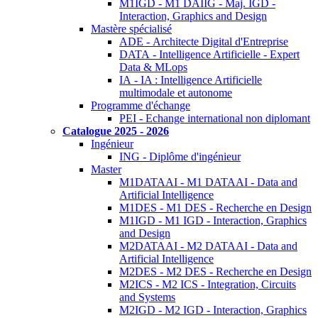
M1IGD - M1 DAIIG - Maj. IGD -
Interaction, Graphics and Design
Mastère spécialisé
ADE - Architecte Digital d'Entreprise
DATA - Intelligence Artificielle - Expert
Data & MLops
IA - IA : Intelligence Artificielle
multimodale et autonome
Programme d'échange
PEI - Echange international non diplomant
Catalogue 2025 - 2026
Ingénieur
ING - Diplôme d'ingénieur
Master
M1DATAAI - M1 DATAAI - Data and
Artificial Intelligence
M1DES - M1 DES - Recherche en Design
M1IGD - M1 IGD - Interaction, Graphics
and Design
M2DATAAI - M2 DATAAI - Data and
Artificial Intelligence
M2DES - M2 DES - Recherche en Design
M2ICS - M2 ICS - Integration, Circuits
and Systems
M2IGD - M2 IGD - Interaction, Graphics