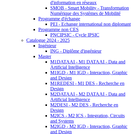
d'information en réseaux
SMOB - Smart Mobility - Transformation
Numérique des Systèmes de Mobilité
Programme d'échange
PEI - Echange international non diplomant
Programme non CES
PNCIPSIC - Cycle IPSIC
Catalogue 2024 - 2025
Ingénieur
ING - Diplôme d'ingénieur
Master
M1DATAAI - M1 DATAAI - Data and
Artificial Intelligence
M1IGD - M1 IGD - Interaction, Graphic
and Design
M1REDESI - M1 DES - Recherche en
Design
M2DATAAI - M2 DATAAI - Data and
Artificial Intelligence
M2DESI - M2 DES - Recherche en
Design
M2ICS - M2 ICS - Integration, Circuits
and Systems
M2IGD - M2 IGD - Interaction, Graphic
and Design