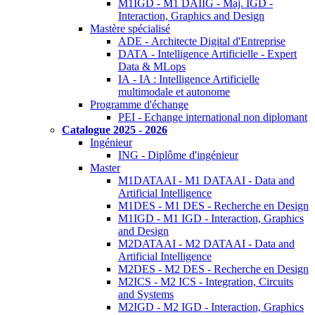
M1IGD - M1 DAIIG - Maj. IGD -
Interaction, Graphics and Design
Mastère spécialisé
ADE - Architecte Digital d'Entreprise
DATA - Intelligence Artificielle - Expert
Data & MLops
IA - IA : Intelligence Artificielle
multimodale et autonome
Programme d'échange
PEI - Echange international non diplomant
Catalogue 2025 - 2026
Ingénieur
ING - Diplôme d'ingénieur
Master
M1DATAAI - M1 DATAAI - Data and
Artificial Intelligence
M1DES - M1 DES - Recherche en Design
M1IGD - M1 IGD - Interaction, Graphics
and Design
M2DATAAI - M2 DATAAI - Data and
Artificial Intelligence
M2DES - M2 DES - Recherche en Design
M2ICS - M2 ICS - Integration, Circuits
and Systems
M2IGD - M2 IGD - Interaction, Graphics