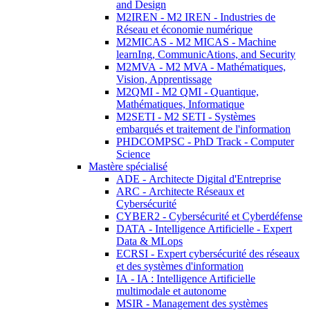
and Design
M2IREN - M2 IREN - Industries de
Réseau et économie numérique
M2MICAS - M2 MICAS - Machine
learnIng, CommunicAtions, and Security
M2MVA - M2 MVA - Mathématiques,
Vision, Apprentissage
M2QMI - M2 QMI - Quantique,
Mathématiques, Informatique
M2SETI - M2 SETI - Systèmes
embarqués et traitement de l'information
PHDCOMPSC - PhD Track - Computer
Science
Mastère spécialisé
ADE - Architecte Digital d'Entreprise
ARC - Architecte Réseaux et
Cybersécurité
CYBER2 - Cybersécurité et Cyberdéfense
DATA - Intelligence Artificielle - Expert
Data & MLops
ECRSI - Expert cybersécurité des réseaux
et des systèmes d'information
IA - IA : Intelligence Artificielle
multimodale et autonome
MSIR - Management des systèmes