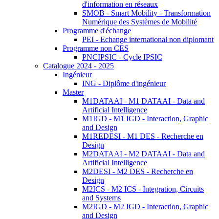
d'information en réseaux
SMOB - Smart Mobility - Transformation
Numérique des Systèmes de Mobilité
Programme d'échange
PEI - Echange international non diplomant
Programme non CES
PNCIPSIC - Cycle IPSIC
Catalogue 2024 - 2025
Ingénieur
ING - Diplôme d'ingénieur
Master
M1DATAAI - M1 DATAAI - Data and
Artificial Intelligence
M1IGD - M1 IGD - Interaction, Graphic
and Design
M1REDESI - M1 DES - Recherche en
Design
M2DATAAI - M2 DATAAI - Data and
Artificial Intelligence
M2DESI - M2 DES - Recherche en
Design
M2ICS - M2 ICS - Integration, Circuits
and Systems
M2IGD - M2 IGD - Interaction, Graphic
and Design