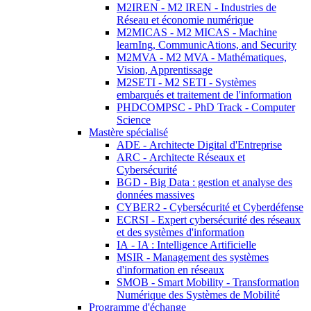
M2IREN - M2 IREN - Industries de
Réseau et économie numérique
M2MICAS - M2 MICAS - Machine
learnIng, CommunicAtions, and Security
M2MVA - M2 MVA - Mathématiques,
Vision, Apprentissage
M2SETI - M2 SETI - Systèmes
embarqués et traitement de l'information
PHDCOMPSC - PhD Track - Computer
Science
Mastère spécialisé
ADE - Architecte Digital d'Entreprise
ARC - Architecte Réseaux et
Cybersécurité
BGD - Big Data : gestion et analyse des
données massives
CYBER2 - Cybersécurité et Cyberdéfense
ECRSI - Expert cybersécurité des réseaux
et des systèmes d'information
IA - IA : Intelligence Artificielle
MSIR - Management des systèmes
d'information en réseaux
SMOB - Smart Mobility - Transformation
Numérique des Systèmes de Mobilité
Programme d'échange