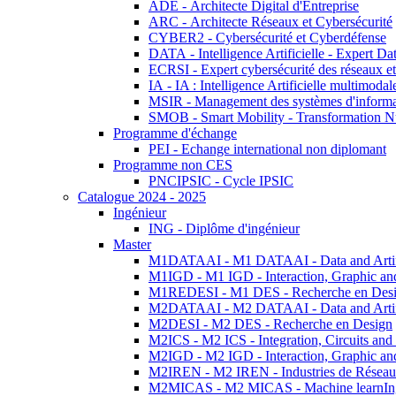
ADE - Architecte Digital d'Entreprise
ARC - Architecte Réseaux et Cybersécurité
CYBER2 - Cybersécurité et Cyberdéfense
DATA - Intelligence Artificielle - Expert 
ECRSI - Expert cybersécurité des réseaux et
IA - IA : Intelligence Artificielle multimoda
MSIR - Management des systèmes d'informa
SMOB - Smart Mobility - Transformation N
Programme d'échange
PEI - Echange international non diplomant
Programme non CES
PNCIPSIC - Cycle IPSIC
Catalogue 2024 - 2025
Ingénieur
ING - Diplôme d'ingénieur
Master
M1DATAAI - M1 DATAAI - Data and Artific
M1IGD - M1 IGD - Interaction, Graphic an
M1REDESI - M1 DES - Recherche en Des
M2DATAAI - M2 DATAAI - Data and Artific
M2DESI - M2 DES - Recherche en Design
M2ICS - M2 ICS - Integration, Circuits and
M2IGD - M2 IGD - Interaction, Graphic an
M2IREN - M2 IREN - Industries de Réseau
M2MICAS - M2 MICAS - Machine learnIng