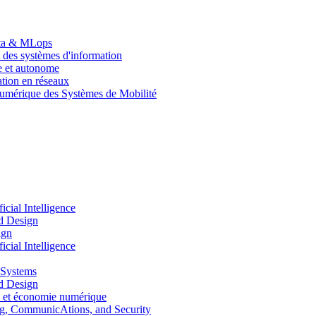
Data & MLops
 des systèmes d'information
le et autonome
tion en réseaux
umérique des Systèmes de Mobilité
ial Intelligence
d Design
ign
ial Intelligence
 Systems
d Design
 et économie numérique
, CommunicAtions, and Security