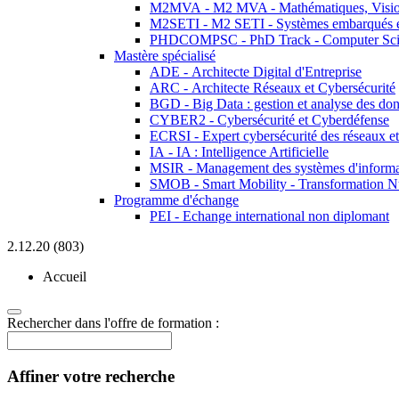
M2MVA - M2 MVA - Mathématiques, Vision
M2SETI - M2 SETI - Systèmes embarqués et 
PHDCOMPSC - PhD Track - Computer Sci
Mastère spécialisé
ADE - Architecte Digital d'Entreprise
ARC - Architecte Réseaux et Cybersécurité
BGD - Big Data : gestion et analyse des do
CYBER2 - Cybersécurité et Cyberdéfense
ECRSI - Expert cybersécurité des réseaux et
IA - IA : Intelligence Artificielle
MSIR - Management des systèmes d'informa
SMOB - Smart Mobility - Transformation N
Programme d'échange
PEI - Echange international non diplomant
2.12.20 (803)
Accueil
Rechercher dans l'offre de formation :
Affiner votre recherche