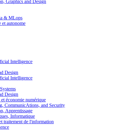
n, Graphics and Design
Data & MLops
le et autonome
ial Intelligence
nd Design
ial Intelligence
 Systems
nd Design
 et économie numérique
, CommunicAtions, and Security
, Apprentissage
ues, Informatique
traitement de l'information
ence