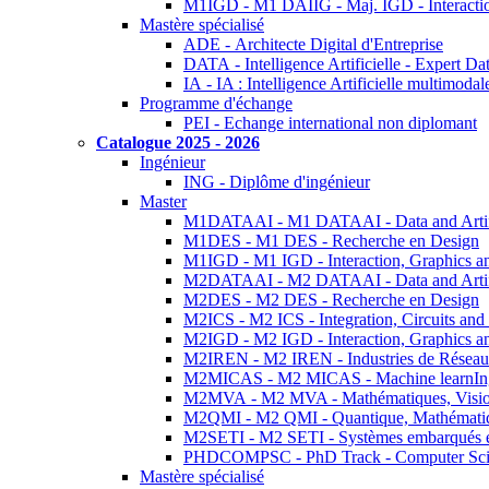
M1IGD - M1 DAIIG - Maj. IGD - Interactio
Mastère spécialisé
ADE - Architecte Digital d'Entreprise
DATA - Intelligence Artificielle - Expert 
IA - IA : Intelligence Artificielle multimoda
Programme d'échange
PEI - Echange international non diplomant
Catalogue 2025 - 2026
Ingénieur
ING - Diplôme d'ingénieur
Master
M1DATAAI - M1 DATAAI - Data and Artific
M1DES - M1 DES - Recherche en Design
M1IGD - M1 IGD - Interaction, Graphics a
M2DATAAI - M2 DATAAI - Data and Artific
M2DES - M2 DES - Recherche en Design
M2ICS - M2 ICS - Integration, Circuits and
M2IGD - M2 IGD - Interaction, Graphics a
M2IREN - M2 IREN - Industries de Réseau
M2MICAS - M2 MICAS - Machine learnIng
M2MVA - M2 MVA - Mathématiques, Vision
M2QMI - M2 QMI - Quantique, Mathématiq
M2SETI - M2 SETI - Systèmes embarqués et 
PHDCOMPSC - PhD Track - Computer Sci
Mastère spécialisé