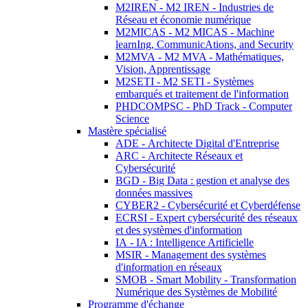
M2IREN - M2 IREN - Industries de
Réseau et économie numérique
M2MICAS - M2 MICAS - Machine
learnIng, CommunicAtions, and Security
M2MVA - M2 MVA - Mathématiques,
Vision, Apprentissage
M2SETI - M2 SETI - Systèmes
embarqués et traitement de l'information
PHDCOMPSC - PhD Track - Computer
Science
Mastère spécialisé
ADE - Architecte Digital d'Entreprise
ARC - Architecte Réseaux et
Cybersécurité
BGD - Big Data : gestion et analyse des
données massives
CYBER2 - Cybersécurité et Cyberdéfense
ECRSI - Expert cybersécurité des réseaux
et des systèmes d'information
IA - IA : Intelligence Artificielle
MSIR - Management des systèmes
d'information en réseaux
SMOB - Smart Mobility - Transformation
Numérique des Systèmes de Mobilité
Programme d'échange