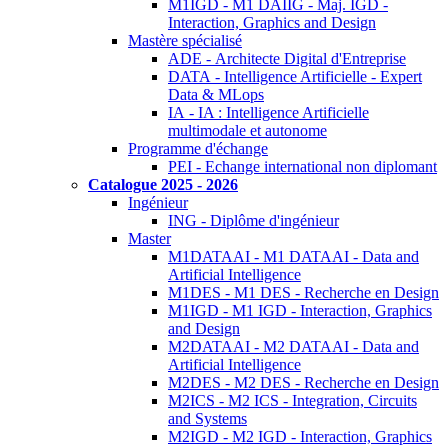
M1IGD - M1 DAIIG - Maj. IGD -
Interaction, Graphics and Design
Mastère spécialisé
ADE - Architecte Digital d'Entreprise
DATA - Intelligence Artificielle - Expert
Data & MLops
IA - IA : Intelligence Artificielle
multimodale et autonome
Programme d'échange
PEI - Echange international non diplomant
Catalogue 2025 - 2026
Ingénieur
ING - Diplôme d'ingénieur
Master
M1DATAAI - M1 DATAAI - Data and
Artificial Intelligence
M1DES - M1 DES - Recherche en Design
M1IGD - M1 IGD - Interaction, Graphics
and Design
M2DATAAI - M2 DATAAI - Data and
Artificial Intelligence
M2DES - M2 DES - Recherche en Design
M2ICS - M2 ICS - Integration, Circuits
and Systems
M2IGD - M2 IGD - Interaction, Graphics