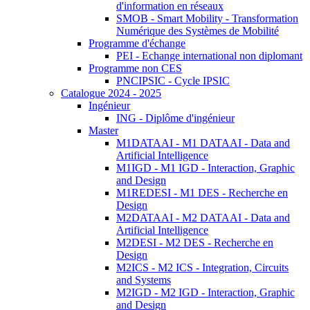
d'information en réseaux
SMOB - Smart Mobility - Transformation
Numérique des Systèmes de Mobilité
Programme d'échange
PEI - Echange international non diplomant
Programme non CES
PNCIPSIC - Cycle IPSIC
Catalogue 2024 - 2025
Ingénieur
ING - Diplôme d'ingénieur
Master
M1DATAAI - M1 DATAAI - Data and
Artificial Intelligence
M1IGD - M1 IGD - Interaction, Graphic
and Design
M1REDESI - M1 DES - Recherche en
Design
M2DATAAI - M2 DATAAI - Data and
Artificial Intelligence
M2DESI - M2 DES - Recherche en
Design
M2ICS - M2 ICS - Integration, Circuits
and Systems
M2IGD - M2 IGD - Interaction, Graphic
and Design