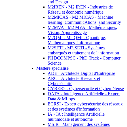
and Design
M2IREN - M2 IREN - Industries de
Réseau et économie numérique
M2MICAS - M2 MICAS - Machine
learnIng, CommunicAtions, and Security
M2MVA - M2 MVA - Mathématiques,
Vision, Apprentissage
M2QMI - M2 QMI - Quantique,
Mathématiques, Informatique
M2SETI - M2 SETI - Systèmes
embarqués et traitement de l'information
PHDCOMPSC - PhD Track - Computer
Science
Mastère spécialisé
ADE - Architecte Digital d'Entreprise
ARC - Architecte Réseaux et
Cybersécurité
CYBER2 - Cybersécurité et Cyberdéfense
DATA - Intelligence Artificielle - Expert
Data & MLops
ECRSI - Expert cybersécurité des réseaux
et des systèmes d'information
IA - IA : Intelligence Artificielle
multimodale et autonome
MSIR - Management des systèmes