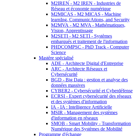
M2IREN - M2 IREN - Industries de
Réseau et économie numérique
M2MICAS - M2 MICAS - Machine
learnIng, CommunicAtions, and Security
M2MVA - M2 MVA - Mathématiques,
Vision, Apprentissage
M2SETI - M2 SETI - Systèmes
embarqués et traitement de l'information
PHDCOMPSC - PhD Track - Computer
Science
Mastère spécialisé
ADE - Architecte Digital d'Entreprise
ARC - Architecte Réseaux et
Cybersécurité
BGD - Big Data : gestion et analyse des
données massives
CYBER2 - Cybersécurité et Cyberdéfense
ECRSI - Expert cybersécurité des réseaux
et des systèmes d'information
IA - IA : Intelligence Artificielle
MSIR - Management des systèmes
d'information en réseaux
SMOB - Smart Mobility - Transformation
Numérique des Systèmes de Mobilité
Programme d'échange