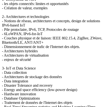
- les objets connectés: limites et opportunités
- Création de valeur, exemples
2- Architectures et technologies
- Notions de réseau, architectures et concepts, design de solutions
IPv6-based IoT
- Pile protoclaire, IPv6, TCP, Protocoles de routage
- 6LoWPAN, IPv6-for-IoT
- Couches physique et de liaison: IEEE 802.15.4, ZigBee, ZWave,
Bluetooth/LE, ANT/ANT+
- Dimensionnement de trafic de l'Internet des objets.
- Architectures hybrides
- Architectures de virtualisation
- enjeux de sécurité
3- IoT et Data Science
- Data collection
- Architectures de stockage des données
- Data integration
- Disaster Tolerance and recovery
- Energy and space efficiency (low-power design)
- Hardware innovation
- Database Optimizations
- Traitement de données de l'Internet des objets
- Real-Time/ Streaming statistics and Machine Learning (Time