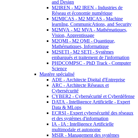
and Design
M2IREN - M2 IREN - Industries de
Réseau et économie numérique
M2MICAS - M2 MICAS - Machine
learnIng, CommunicAtions, and Security
M2MVA - M2 MVA - Mathématiques,
Vision, Apprentissage
M2QMI - M2 QMI - Quantique,
Mathématiques, Informatique
M2SETI - M2 SETI - Systèmes
embarqués et traitement de l'information
PHDCOMPSC - PhD Track - Computer
Science
Mastère spécialisé
ADE - Architecte Digital d'Entreprise
ARC - Architecte Réseaux et
Cybersécurité
CYBER2 - Cybersécurité et Cyberdéfense
DATA - Intelligence Artificielle - Expert
Data & MLops
ECRSI - Expert cybersécurité des réseaux
et des systèmes d'information
IA - IA : Intelligence Artificielle
multimodale et autonome
MSIR - Management des systèmes