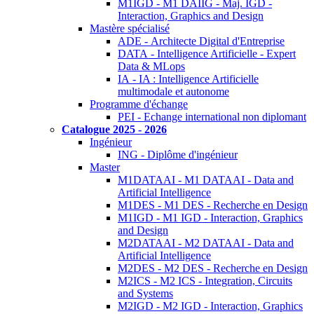
M1IGD - M1 DAIIG - Maj. IGD -
Interaction, Graphics and Design
Mastère spécialisé
ADE - Architecte Digital d'Entreprise
DATA - Intelligence Artificielle - Expert
Data & MLops
IA - IA : Intelligence Artificielle
multimodale et autonome
Programme d'échange
PEI - Echange international non diplomant
Catalogue 2025 - 2026
Ingénieur
ING - Diplôme d'ingénieur
Master
M1DATAAI - M1 DATAAI - Data and
Artificial Intelligence
M1DES - M1 DES - Recherche en Design
M1IGD - M1 IGD - Interaction, Graphics
and Design
M2DATAAI - M2 DATAAI - Data and
Artificial Intelligence
M2DES - M2 DES - Recherche en Design
M2ICS - M2 ICS - Integration, Circuits
and Systems
M2IGD - M2 IGD - Interaction, Graphics