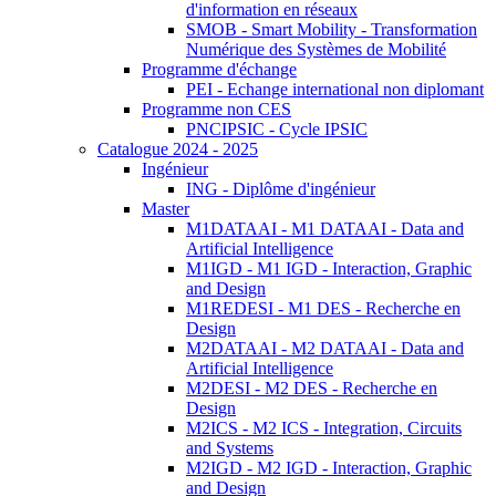
d'information en réseaux
SMOB - Smart Mobility - Transformation
Numérique des Systèmes de Mobilité
Programme d'échange
PEI - Echange international non diplomant
Programme non CES
PNCIPSIC - Cycle IPSIC
Catalogue 2024 - 2025
Ingénieur
ING - Diplôme d'ingénieur
Master
M1DATAAI - M1 DATAAI - Data and
Artificial Intelligence
M1IGD - M1 IGD - Interaction, Graphic
and Design
M1REDESI - M1 DES - Recherche en
Design
M2DATAAI - M2 DATAAI - Data and
Artificial Intelligence
M2DESI - M2 DES - Recherche en
Design
M2ICS - M2 ICS - Integration, Circuits
and Systems
M2IGD - M2 IGD - Interaction, Graphic
and Design