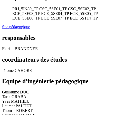
PRJ_5IN80_TP
CSC_5SE01_TP
CSC_5SE02_TP
ECE_5SE03_TP
ECE_5SE04_TP
ECE_5SE05_TP
ECE_5SE06_TP
ECE_5SE07_TP
ECE_5ST14_TP
Site pédagogique
responsables
Florian BRANDNER
coordinateurs des études
Jérome CAHORS
Equipe d'ingénierie pédagogique
Guillaume DUC
Tarik GRABA
Yves MATHIEU
Laurent PAUTET
Thomas ROBERT