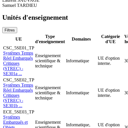
Laurent SAUVAGE
Samuel TARDIEU
Unités d'enseignement
Filtres
Type
Catégorie
V
UE
Domaines
d'enseignement
d'UE
h
CSC_5SE01_TP
Systèmes Temps
Enseignement
Réel Embarqués
UE d'option
scientifique &
Informatique
3
Critiques
interne.
technique
(STREC) -
SE301a ...
CSC_5SE02_TP
Systèmes Temps
Enseignement
Réel Embarqués
UE d'option
scientifique &
Informatique
3
Critiques
interne.
technique
(STREC) -
SE301b ...
ECE_5SE03_TP
Systèmes
Embarqués et
Enseignement
Informatique,
UE d'option
Objets
scientifique &
3