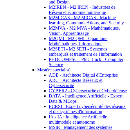
and Design
M2IREN - M2 IREN - Industries de
Réseau et économie numérique
M2MICAS - M2 MICAS - Machine
learnIng, CommunicAtions, and Security
M2MVA - M2 MVA - Mathématiques,
Vision, Apprentissage
M2QMI - M2 QMI - Quantique,
Mathématiques, Informatique
M2SETI - M2 SETI - Systèmes
embarqués et traitement de l'information
PHDCOMPSC - PhD Track - Computer
Science
Mastère spécialisé
ADE - Architecte Digital d'Entreprise
ARC - Architecte Réseaux et
Cybersécurité
CYBER2 - Cybersécurité et Cyberdéfense
DATA - Intelligence Artificielle - Expert
Data & MLops
ECRSI - Expert cybersécurité des réseaux
et des systèmes d'information
IA - IA : Intelligence Artificielle
multimodale et autonome
MSIR - Management des systèmes