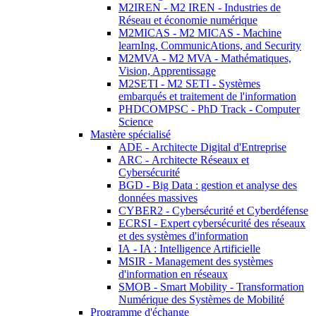
M2IREN - M2 IREN - Industries de
Réseau et économie numérique
M2MICAS - M2 MICAS - Machine
learnIng, CommunicAtions, and Security
M2MVA - M2 MVA - Mathématiques,
Vision, Apprentissage
M2SETI - M2 SETI - Systèmes
embarqués et traitement de l'information
PHDCOMPSC - PhD Track - Computer
Science
Mastère spécialisé
ADE - Architecte Digital d'Entreprise
ARC - Architecte Réseaux et
Cybersécurité
BGD - Big Data : gestion et analyse des
données massives
CYBER2 - Cybersécurité et Cyberdéfense
ECRSI - Expert cybersécurité des réseaux
et des systèmes d'information
IA - IA : Intelligence Artificielle
MSIR - Management des systèmes
d'information en réseaux
SMOB - Smart Mobility - Transformation
Numérique des Systèmes de Mobilité
Programme d'échange