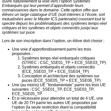
ouvre naturellement la voie vers l’option Systèmes
Embarqués qui leur permet d’approfondir leurs
connaissances dans le domaine. Cette option offre aux
élèves un large catalogue d’UE (soit internes à l’école, soit
mutualisées avec le Master ICS partenaire) couvrant tout le
spectre depuis les problématiques des systèmes temps-réel
critiques et les systèmes et objets connectés jusqu’aux
systèmes sur puce.
Lors de son inscription dans l’option, un élève doit choisir :
Une voie d’approfondissement parmi les trois
proposées :
Systèmes temps réel embarqués critiques
(STREC :
CSC_5SE01_TP
+
ECE_5SE03_TP
)
Systèmes embarqués et objets connectés
(
ECE_5SE03_TP
+
ECE_5SE04_TP
)
Conception et architecture des systèmes sur
puces (
ECE_5SE05_TP
+
ECE_5SE06_TP
)
Une (au moins) UE "fondamentale" parmi les trois UE
suivantes :
CSC_5SE01_TP
,
ECE_5SE03_TP
,
ECE_5SE05_TP
Et si nécessaire pour atteindre un total de 4 UE, une
UE de 20 TH parmi les autres UE proposées par
l’option (la seule restriction étant la compatibilité