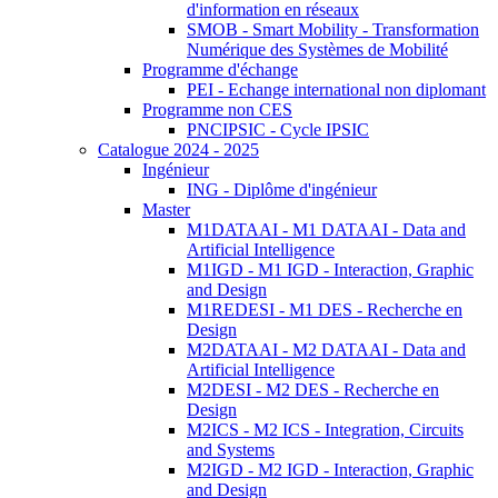
d'information en réseaux
SMOB - Smart Mobility - Transformation
Numérique des Systèmes de Mobilité
Programme d'échange
PEI - Echange international non diplomant
Programme non CES
PNCIPSIC - Cycle IPSIC
Catalogue 2024 - 2025
Ingénieur
ING - Diplôme d'ingénieur
Master
M1DATAAI - M1 DATAAI - Data and
Artificial Intelligence
M1IGD - M1 IGD - Interaction, Graphic
and Design
M1REDESI - M1 DES - Recherche en
Design
M2DATAAI - M2 DATAAI - Data and
Artificial Intelligence
M2DESI - M2 DES - Recherche en
Design
M2ICS - M2 ICS - Integration, Circuits
and Systems
M2IGD - M2 IGD - Interaction, Graphic
and Design