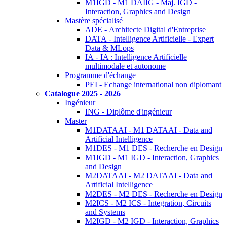
M1IGD - M1 DAIIG - Maj. IGD -
Interaction, Graphics and Design
Mastère spécialisé
ADE - Architecte Digital d'Entreprise
DATA - Intelligence Artificielle - Expert
Data & MLops
IA - IA : Intelligence Artificielle
multimodale et autonome
Programme d'échange
PEI - Echange international non diplomant
Catalogue 2025 - 2026
Ingénieur
ING - Diplôme d'ingénieur
Master
M1DATAAI - M1 DATAAI - Data and
Artificial Intelligence
M1DES - M1 DES - Recherche en Design
M1IGD - M1 IGD - Interaction, Graphics
and Design
M2DATAAI - M2 DATAAI - Data and
Artificial Intelligence
M2DES - M2 DES - Recherche en Design
M2ICS - M2 ICS - Integration, Circuits
and Systems
M2IGD - M2 IGD - Interaction, Graphics