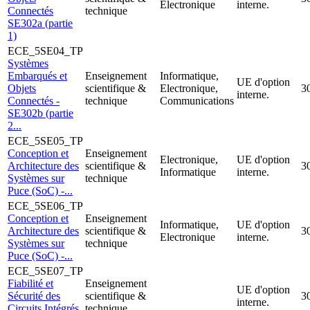
Electronique
interne.
Connectés
technique
SE302a (partie
1)
ECE_5SE04_TP
Systèmes
Embarqués et
Enseignement
Informatique,
UE d'option
Objets
scientifique &
Electronique,
3
interne.
Connectés -
technique
Communications
SE302b (partie
2...
ECE_5SE05_TP
Conception et
Enseignement
Electronique,
UE d'option
Architecture des
scientifique &
3
Informatique
interne.
Systèmes sur
technique
Puce (SoC) -...
ECE_5SE06_TP
Conception et
Enseignement
Informatique,
UE d'option
Architecture des
scientifique &
3
Electronique
interne.
Systèmes sur
technique
Puce (SoC) -...
ECE_5SE07_TP
Fiabilité et
Enseignement
UE d'option
Sécurité des
scientifique &
3
interne.
Circuits Intégrés
technique