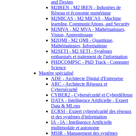
and Design
M2IREN - M2 IREN - Industries de
Réseau et économie numérique
M2MICAS - M2 MICAS - Machine
learnIng, CommunicAtions, and Security
M2MVA - M2 MVA - Mathématiques,
Vision, Apprentissage
M2QMI - M2 QMI - Quantique,
Mathématiques, Informatique
M2SETI - M2 SETI - Systèmes
embarqués et traitement de l'information
PHDCOMPSC - PhD Track - Computer
Science
Mastère spécialisé
ADE - Architecte Digital d'Entreprise
ARC - Architecte Réseaux et
Cybersécurité
CYBER2 - Cybersécurité et Cyberdéfense
DATA - Intelligence Artificielle - Expert
Data & MLops
ECRSI - Expert cybersécurité des réseaux
et des systèmes d'information
IA - IA : Intelligence Artificielle
multimodale et autonome
MSIR - Management des systèmes