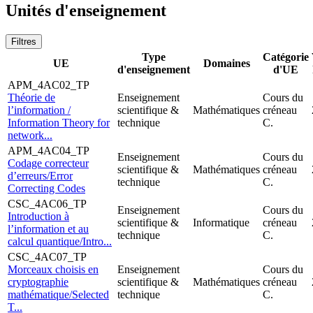
Unités d'enseignement
Filtres
Type
Catégorie
UE
Domaines
d'enseignement
d'UE
APM_4AC02_TP
Théorie de
Enseignement
Cours du
l’information /
scientifique &
Mathématiques
créneau
Information Theory for
technique
C.
network...
APM_4AC04_TP
Enseignement
Cours du
Codage correcteur
scientifique &
Mathématiques
créneau
d’erreurs/Error
technique
C.
Correcting Codes
CSC_4AC06_TP
Enseignement
Cours du
Introduction à
scientifique &
Informatique
créneau
l’information et au
technique
C.
calcul quantique/Intro...
CSC_4AC07_TP
Morceaux choisis en
Enseignement
Cours du
cryptographie
scientifique &
Mathématiques
créneau
mathématique/Selected
technique
C.
T...