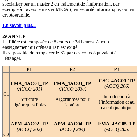
spécialiser par un master 2 en traitement de l'information, par
exemple à travers le master MICAS, en sécurité informatique, ou en
cryptographie.
En savoir plus...
2e ANNEE
La filière est composée de 8 cours de 24 heures. Aucun
enseignement du créneau D n'est exigé.
Il est possible de remplacer le S2 par des cours équivalent à
l'étranger.
P1
P2
P3
CSC_4AC06_TP
FMA_4AC01_TP
FMA_4AC03_TP
(ACCQ 206)
(ACCQ 201)
(ACCQ 203a)
C1
Introduction à
Structure
Algortihmes pour
l’information et au
algébriques finies
l'algèbre
calcul quantique
APM_4AC02_TP
APM_4AC04_TP
FMA_4AC05_TP
(ACCQ 202)
(ACCQ 204)
(ACCQ 205)
C2