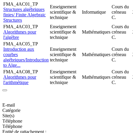
FMA_4AC01_TP
Enseignement
Cours du
Structures algébriques
scientifique &
Informatique
créneau
finies/ Finite Algebraic
technique
C.
Structures
FMA_4AC03_TP
Enseignement
Cours du
Algorithmes pour
scientifique &
Mathématiques
créneau
l'algèbre
technique
C.
FMA_4AC05_TP
Introduction aux
Enseignement
Cours du
courbes
scientifique &
Mathématiques
créneau
algébriques/Introduction
technique
C.
to Alge...
FMA_4AC08_TP
Enseignement
Cours du
Algorithmes pour
scientifique &
Mathématiques
créneau
l'arithmétique
technique
C.
E-mail
Catégorie
Site(s)
Téléphone
Téléphone
Entité de rattachement :