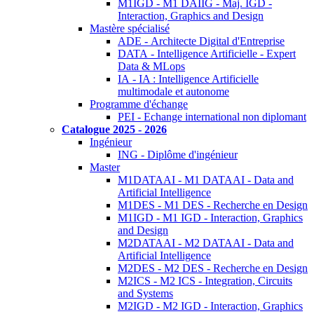
M1IGD - M1 DAIIG - Maj. IGD -
Interaction, Graphics and Design
Mastère spécialisé
ADE - Architecte Digital d'Entreprise
DATA - Intelligence Artificielle - Expert
Data & MLops
IA - IA : Intelligence Artificielle
multimodale et autonome
Programme d'échange
PEI - Echange international non diplomant
Catalogue 2025 - 2026
Ingénieur
ING - Diplôme d'ingénieur
Master
M1DATAAI - M1 DATAAI - Data and
Artificial Intelligence
M1DES - M1 DES - Recherche en Design
M1IGD - M1 IGD - Interaction, Graphics
and Design
M2DATAAI - M2 DATAAI - Data and
Artificial Intelligence
M2DES - M2 DES - Recherche en Design
M2ICS - M2 ICS - Integration, Circuits
and Systems
M2IGD - M2 IGD - Interaction, Graphics