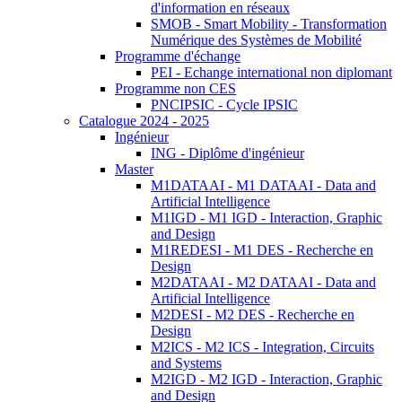
d'information en réseaux
SMOB - Smart Mobility - Transformation
Numérique des Systèmes de Mobilité
Programme d'échange
PEI - Echange international non diplomant
Programme non CES
PNCIPSIC - Cycle IPSIC
Catalogue 2024 - 2025
Ingénieur
ING - Diplôme d'ingénieur
Master
M1DATAAI - M1 DATAAI - Data and
Artificial Intelligence
M1IGD - M1 IGD - Interaction, Graphic
and Design
M1REDESI - M1 DES - Recherche en
Design
M2DATAAI - M2 DATAAI - Data and
Artificial Intelligence
M2DESI - M2 DES - Recherche en
Design
M2ICS - M2 ICS - Integration, Circuits
and Systems
M2IGD - M2 IGD - Interaction, Graphic
and Design