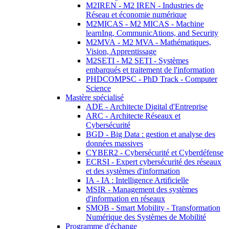
M2IREN - M2 IREN - Industries de
Réseau et économie numérique
M2MICAS - M2 MICAS - Machine
learnIng, CommunicAtions, and Security
M2MVA - M2 MVA - Mathématiques,
Vision, Apprentissage
M2SETI - M2 SETI - Systèmes
embarqués et traitement de l'information
PHDCOMPSC - PhD Track - Computer
Science
Mastère spécialisé
ADE - Architecte Digital d'Entreprise
ARC - Architecte Réseaux et
Cybersécurité
BGD - Big Data : gestion et analyse des
données massives
CYBER2 - Cybersécurité et Cyberdéfense
ECRSI - Expert cybersécurité des réseaux
et des systèmes d'information
IA - IA : Intelligence Artificielle
MSIR - Management des systèmes
d'information en réseaux
SMOB - Smart Mobility - Transformation
Numérique des Systèmes de Mobilité
Programme d'échange