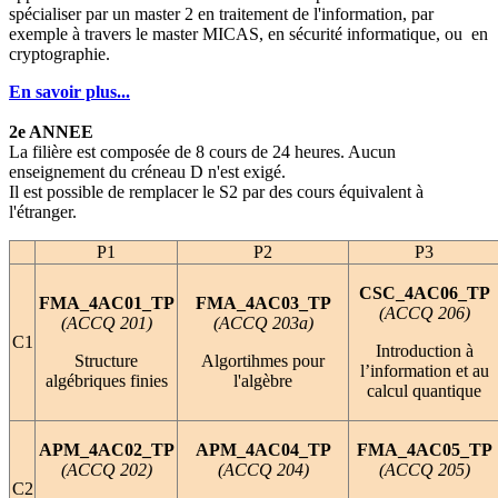
spécialiser par un master 2 en traitement de l'information, par
exemple à travers le master MICAS, en sécurité informatique, ou en
cryptographie.
En savoir plus...
2e ANNEE
La filière est composée de 8 cours de 24 heures. Aucun
enseignement du créneau D n'est exigé.
Il est possible de remplacer le S2 par des cours équivalent à
l'étranger.
P1
P2
P3
CSC_4AC06_TP
FMA_4AC01_TP
FMA_4AC03_TP
(ACCQ 206)
(ACCQ 201)
(ACCQ 203a)
C1
Introduction à
Structure
Algortihmes pour
l’information et au
algébriques finies
l'algèbre
calcul quantique
APM_4AC02_TP
APM_4AC04_TP
FMA_4AC05_TP
(ACCQ 202)
(ACCQ 204)
(ACCQ 205)
C2