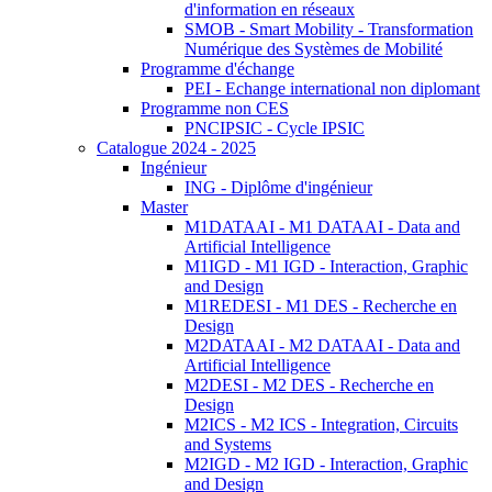
d'information en réseaux
SMOB - Smart Mobility - Transformation
Numérique des Systèmes de Mobilité
Programme d'échange
PEI - Echange international non diplomant
Programme non CES
PNCIPSIC - Cycle IPSIC
Catalogue 2024 - 2025
Ingénieur
ING - Diplôme d'ingénieur
Master
M1DATAAI - M1 DATAAI - Data and
Artificial Intelligence
M1IGD - M1 IGD - Interaction, Graphic
and Design
M1REDESI - M1 DES - Recherche en
Design
M2DATAAI - M2 DATAAI - Data and
Artificial Intelligence
M2DESI - M2 DES - Recherche en
Design
M2ICS - M2 ICS - Integration, Circuits
and Systems
M2IGD - M2 IGD - Interaction, Graphic
and Design