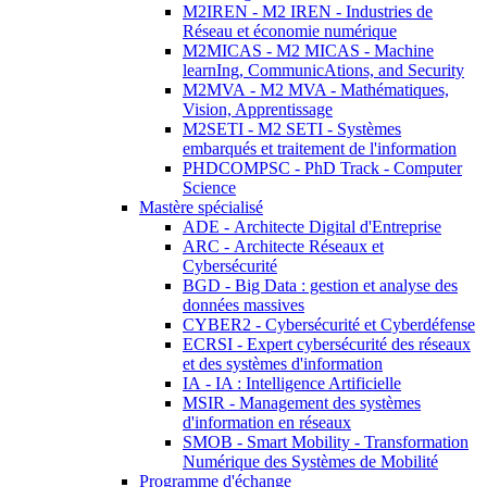
M2IREN - M2 IREN - Industries de
Réseau et économie numérique
M2MICAS - M2 MICAS - Machine
learnIng, CommunicAtions, and Security
M2MVA - M2 MVA - Mathématiques,
Vision, Apprentissage
M2SETI - M2 SETI - Systèmes
embarqués et traitement de l'information
PHDCOMPSC - PhD Track - Computer
Science
Mastère spécialisé
ADE - Architecte Digital d'Entreprise
ARC - Architecte Réseaux et
Cybersécurité
BGD - Big Data : gestion et analyse des
données massives
CYBER2 - Cybersécurité et Cyberdéfense
ECRSI - Expert cybersécurité des réseaux
et des systèmes d'information
IA - IA : Intelligence Artificielle
MSIR - Management des systèmes
d'information en réseaux
SMOB - Smart Mobility - Transformation
Numérique des Systèmes de Mobilité
Programme d'échange