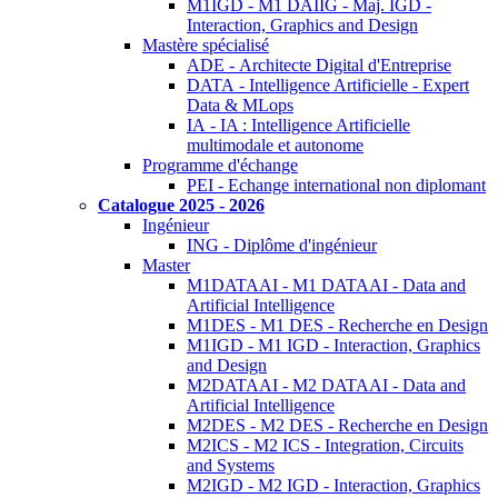
M1IGD - M1 DAIIG - Maj. IGD -
Interaction, Graphics and Design
Mastère spécialisé
ADE - Architecte Digital d'Entreprise
DATA - Intelligence Artificielle - Expert
Data & MLops
IA - IA : Intelligence Artificielle
multimodale et autonome
Programme d'échange
PEI - Echange international non diplomant
Catalogue 2025 - 2026
Ingénieur
ING - Diplôme d'ingénieur
Master
M1DATAAI - M1 DATAAI - Data and
Artificial Intelligence
M1DES - M1 DES - Recherche en Design
M1IGD - M1 IGD - Interaction, Graphics
and Design
M2DATAAI - M2 DATAAI - Data and
Artificial Intelligence
M2DES - M2 DES - Recherche en Design
M2ICS - M2 ICS - Integration, Circuits
and Systems
M2IGD - M2 IGD - Interaction, Graphics