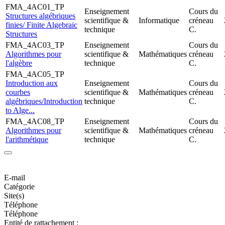
FMA_4AC01_TP
Enseignement
Cours du
Structures algébriques
scientifique &
Informatique
créneau
finies/ Finite Algebraic
technique
C.
Structures
FMA_4AC03_TP
Enseignement
Cours du
Algorithmes pour
scientifique &
Mathématiques
créneau
l'algèbre
technique
C.
FMA_4AC05_TP
Introduction aux
Enseignement
Cours du
courbes
scientifique &
Mathématiques
créneau
algébriques/Introduction
technique
C.
to Alge...
FMA_4AC08_TP
Enseignement
Cours du
Algorithmes pour
scientifique &
Mathématiques
créneau
l'arithmétique
technique
C.
E-mail
Catégorie
Site(s)
Téléphone
Téléphone
Entité de rattachement :