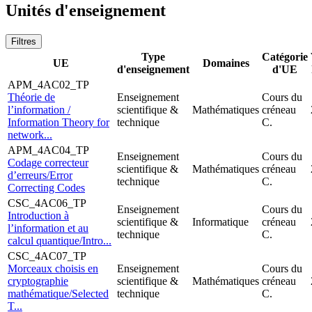
Unités d'enseignement
Filtres
Type
Catégorie
UE
Domaines
d'enseignement
d'UE
APM_4AC02_TP
Théorie de
Enseignement
Cours du
l’information /
scientifique &
Mathématiques
créneau
Information Theory for
technique
C.
network...
APM_4AC04_TP
Enseignement
Cours du
Codage correcteur
scientifique &
Mathématiques
créneau
d’erreurs/Error
technique
C.
Correcting Codes
CSC_4AC06_TP
Enseignement
Cours du
Introduction à
scientifique &
Informatique
créneau
l’information et au
technique
C.
calcul quantique/Intro...
CSC_4AC07_TP
Morceaux choisis en
Enseignement
Cours du
cryptographie
scientifique &
Mathématiques
créneau
mathématique/Selected
technique
C.
T...