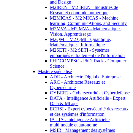
and Design
M2IREN - M2 IREN - Industries de
Réseau et économie numérique
M2MICAS - M2 MICAS - Machine
learnIng, CommunicAtions, and Security
M2MVA - M2 MVA - Mathématiques,
Vision, Apprentissage
M2QMI - M2 QMI - Quantique,
Mathématiques, Informatique
M2SETI - M2 SETI - Systèmes
embarqués et traitement de l'information
PHDCOMPSC - PhD Track - Computer
Science
Mastère spécialisé
ADE - Architecte Digital d'Entreprise
ARC - Architecte Réseaux et
Cybersécurité
CYBER2 - Cybersécurité et Cyberdéfense
DATA - Intelligence Artificielle - Expert
Data & MLops
ECRSI - Expert cybersécurité des réseaux
et des systèmes d'information
IA - IA : Intelligence Artificielle
multimodale et autonome
MSIR - Management des systèmes