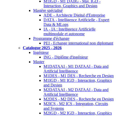
M1IGD - M1 DAIIG - Maj. IGD -
Interaction, Graphics and Design
Mastère spécialisé
ADE - Architecte Digital d'Entreprise
DATA - Intelligence Artificielle - Expert
Data & MLops
IA - IA : Intelligence Artificielle
multimodale et autonome
Programme d'échange
PEI - Echange international non diplomant
Catalogue 2025 - 2026
Ingénieur
ING - Diplôme d'ingénieur
Master
M1DATAAI - M1 DATAAI - Data and
Artificial Intelligence
M1DES - M1 DES - Recherche en Design
M1IGD - M1 IGD - Interaction, Graphics
and Design
M2DATAAI - M2 DATAAI - Data and
Artificial Intelligence
M2DES - M2 DES - Recherche en Design
M2ICS - M2 ICS - Integration, Circuits
and Systems
M2IGD - M2 IGD - Interaction, Graphics