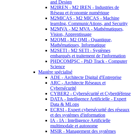
and Design
M2IREN - M2 IREN - Industries de
Réseau et économie numérique
M2MICAS - M2 MICAS - Machine
learnIng, CommunicAtions, and Security
M2MVA - M2 MVA - Mathématiques,
Vision, Apprentissage
M2QMI - M2 QMI - Quantique,
Mathématiques, Informatique
M2SETI - M2 SETI - Systèmes
embarqués et traitement de l'information
PHDCOMPSC - PhD Track - Computer
Science
Mastère spécialisé
ADE - Architecte Digital d'Entreprise
ARC - Architecte Réseaux et
Cybersécurité
CYBER2 - Cybersécurité et Cyberdéfense
DATA - Intelligence Artificielle - Expert
Data & MLops
ECRSI - Expert cybersécurité des réseaux
et des systèmes d'information
IA - IA : Intelligence Artificielle
multimodale et autonome
MSIR - Management des systèmes