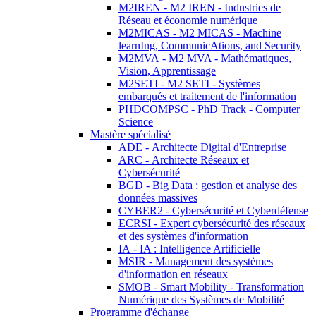
M2IREN - M2 IREN - Industries de
Réseau et économie numérique
M2MICAS - M2 MICAS - Machine
learnIng, CommunicAtions, and Security
M2MVA - M2 MVA - Mathématiques,
Vision, Apprentissage
M2SETI - M2 SETI - Systèmes
embarqués et traitement de l'information
PHDCOMPSC - PhD Track - Computer
Science
Mastère spécialisé
ADE - Architecte Digital d'Entreprise
ARC - Architecte Réseaux et
Cybersécurité
BGD - Big Data : gestion et analyse des
données massives
CYBER2 - Cybersécurité et Cyberdéfense
ECRSI - Expert cybersécurité des réseaux
et des systèmes d'information
IA - IA : Intelligence Artificielle
MSIR - Management des systèmes
d'information en réseaux
SMOB - Smart Mobility - Transformation
Numérique des Systèmes de Mobilité
Programme d'échange