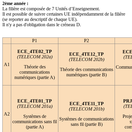
2ème année :
La filière est composée de 7 Unités d’Enseignement.
Il est possible de suivre certaines UE indépendamment de la filière
(se reporter au descriptif de chaque UE).
Il n'y a pas d'obligation dans le créneau D.
P1
P2
ECE_4TE02_TP
ECE
ECE_4TE12_TP
(TELECOM 202a)
(TE
(TELECOM 202b)
A1
Théorie des
Communi
Théorie des communications
communications
numériques (partie B)
numériques (partie A)
ECE_4TE01_TP
PRJ
ECE_4TE11_TP
(TELECOM 201a)
(TE
(TELECOM 201b)
A2
Systèmes de
Proje
Systèmes de communications
communications sans fil
s
sans fil (partie B)
(partie A)
com