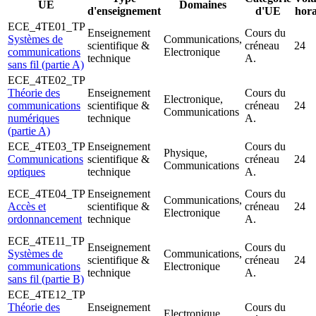
UE
Domaines
d'enseignement
d'UE
hora
ECE_4TE01_TP
Enseignement
Cours du
Systèmes de
Communications,
scientifique &
créneau
24
communications
Electronique
technique
A.
sans fil (partie A)
ECE_4TE02_TP
Théorie des
Enseignement
Cours du
Electronique,
communications
scientifique &
créneau
24
Communications
numériques
technique
A.
(partie A)
ECE_4TE03_TP
Enseignement
Cours du
Physique,
Communications
scientifique &
créneau
24
Communications
optiques
technique
A.
ECE_4TE04_TP
Enseignement
Cours du
Communications,
Accès et
scientifique &
créneau
24
Electronique
ordonnancement
technique
A.
ECE_4TE11_TP
Enseignement
Cours du
Systèmes de
Communications,
scientifique &
créneau
24
communications
Electronique
technique
A.
sans fil (partie B)
ECE_4TE12_TP
Théorie des
Enseignement
Cours du
Electronique,