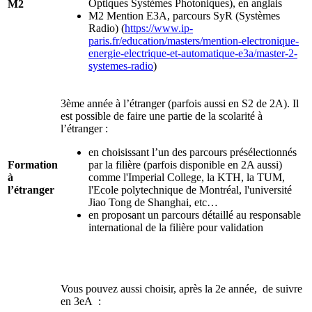
Optiques Systèmes Photoniques), en anglais
M2
M2 Mention E3A, parcours SyR (Systèmes
Radio) (
https://www.ip-
paris.fr/education/masters/mention-electronique-
energie-electrique-et-automatique-e3a/master-2-
systemes-radio
)
3ème année à l’étranger (parfois aussi en S2 de 2A). Il
est possible de faire une partie de la scolarité à
l’étranger :
en choisissant l’un des parcours présélectionnés
Formation
par la filière (parfois disponible en 2A aussi)
à
comme l'Imperial College, la KTH, la TUM,
l’étranger
l'Ecole polytechnique de Montréal, l'université
Jiao Tong de Shanghai, etc…
en proposant un parcours détaillé au responsable
international de la filière pour validation
Vous pouvez aussi choisir, après la 2e année, de suivre
en 3eA :