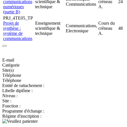
communications
scientifique &
créneau
24
Communications
numériques
technique
A.
(partie B)
PRJ_4TE05_TP
Projet de
Enseignement
Cours du
Communications,
synthèse :
scientifique &
créneau
48
Electronique
système de
technique
A.
communications
E-mail
Catégorie
Site(s)
Téléphone
Téléphone
Entité de rattachement :
Libelle diplôme :
Niveau :
Site :
Fonction :
Programme d'échange :
Régime d'inscription :