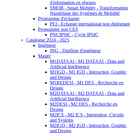
d'information en réseaux
SMOB - Smart Mobility - Transformation
Numérique des Systèmes de Mobilité
Programme d'échange
PEI - Echange international non diplomant
Programme non CES
PNCIPSIC - Cycle IPSIC
Catalogue 2024 - 2025
Ingénieur
ING - Diplôme d'ingénieur
Master
M1DATAAI - M1 DATAAI - Data and
Artificial Intelligence
M1IGD - M1 IGD - Interaction, Graphic
and Design
M1REDESI - M1 DES - Recherche en
Design
M2DATAAI - M2 DATAAI - Data and
Artificial Intelligence
M2DESI - M2 DES - Recherche en
Design
M2ICS - M2 ICS - Integration, Circuits
and Systems
M2IGD - M2 IGD - Interaction, Graphic
and Design