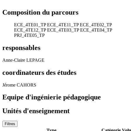
Composition du parcours
ECE_4TE01_TP
ECE_4TE11_TP
ECE_4TE02_TP
ECE_4TE12_TP
ECE_4TE03_TP
ECE_4TE04_TP
PRJ_4TE05_TP
responsables
Anne-Claire LEPAGE
coordinateurs des études
Jérome CAHORS
Equipe d'ingénierie pédagogique
Unités d'enseignement
Filtres
Type
Catégorie
Vol