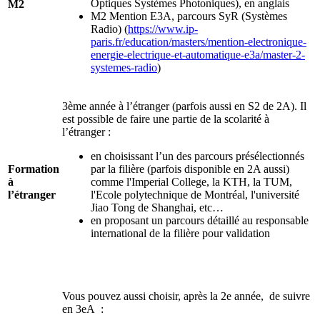
Optiques Systèmes Photoniques), en anglais
M2
M2 Mention E3A, parcours SyR (Systèmes
Radio) (
https://www.ip-
paris.fr/education/masters/mention-electronique-
energie-electrique-et-automatique-e3a/master-2-
systemes-radio
)
3ème année à l’étranger (parfois aussi en S2 de 2A). Il
est possible de faire une partie de la scolarité à
l’étranger :
en choisissant l’un des parcours présélectionnés
Formation
par la filière (parfois disponible en 2A aussi)
à
comme l'Imperial College, la KTH, la TUM,
l’étranger
l'Ecole polytechnique de Montréal, l'université
Jiao Tong de Shanghai, etc…
en proposant un parcours détaillé au responsable
international de la filière pour validation
Vous pouvez aussi choisir, après la 2e année, de suivre
en 3eA :