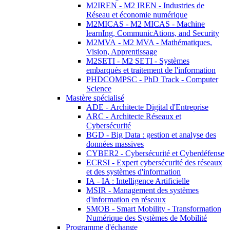
M2IREN - M2 IREN - Industries de
Réseau et économie numérique
M2MICAS - M2 MICAS - Machine
learnIng, CommunicAtions, and Security
M2MVA - M2 MVA - Mathématiques,
Vision, Apprentissage
M2SETI - M2 SETI - Systèmes
embarqués et traitement de l'information
PHDCOMPSC - PhD Track - Computer
Science
Mastère spécialisé
ADE - Architecte Digital d'Entreprise
ARC - Architecte Réseaux et
Cybersécurité
BGD - Big Data : gestion et analyse des
données massives
CYBER2 - Cybersécurité et Cyberdéfense
ECRSI - Expert cybersécurité des réseaux
et des systèmes d'information
IA - IA : Intelligence Artificielle
MSIR - Management des systèmes
d'information en réseaux
SMOB - Smart Mobility - Transformation
Numérique des Systèmes de Mobilité
Programme d'échange