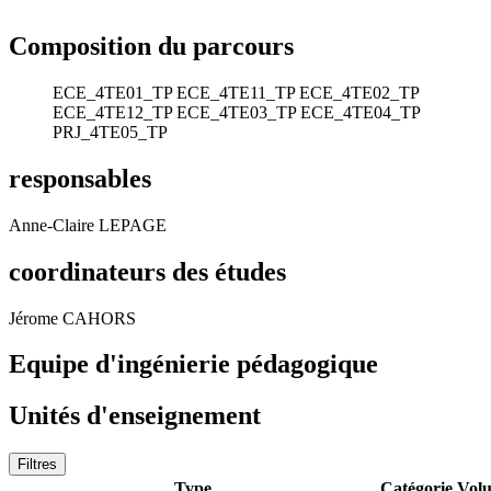
Composition du parcours
ECE_4TE01_TP
ECE_4TE11_TP
ECE_4TE02_TP
ECE_4TE12_TP
ECE_4TE03_TP
ECE_4TE04_TP
PRJ_4TE05_TP
responsables
Anne-Claire LEPAGE
coordinateurs des études
Jérome CAHORS
Equipe d'ingénierie pédagogique
Unités d'enseignement
Filtres
Type
Catégorie
Vol