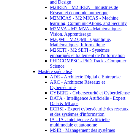
and Design
M2IREN - M2 IREN - Industries de
Réseau et économie numérique
M2MICAS - M2 MICAS - Machine
learnIng, CommunicAtions, and Security
M2MVA - M2 MVA - Mathématiques,
Vision, Apprentissage
M2QMI - M2 QMI - Quantique,
Mathématiques, Informatique
M2SETI - M2 SETI - Systèmes
embarqués et traitement de l'information
PHDCOMPSC - PhD Track - Computer
Science
Mastère spécialisé
ADE - Architecte Digital d'Entreprise
ARC - Architecte Réseaux et
Cybersécurité
CYBER2 - Cybersécurité et Cyberdéfense
DATA - Intelligence Artificielle - Expert
Data & MLops
ECRSI - Expert cybersécurité des réseaux
et des systèmes d'information
IA - IA : Intelligence Artificielle
multimodale et autonome
MSIR - Management des systèmes