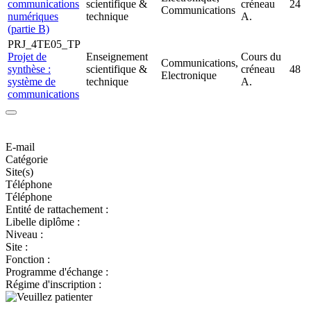
communications
scientifique &
créneau
24
Communications
numériques
technique
A.
(partie B)
PRJ_4TE05_TP
Projet de
Enseignement
Cours du
Communications,
synthèse :
scientifique &
créneau
48
Electronique
système de
technique
A.
communications
E-mail
Catégorie
Site(s)
Téléphone
Téléphone
Entité de rattachement :
Libelle diplôme :
Niveau :
Site :
Fonction :
Programme d'échange :
Régime d'inscription :