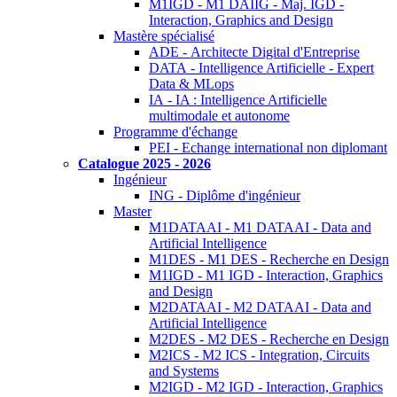
M1IGD - M1 DAIIG - Maj. IGD -
Interaction, Graphics and Design
Mastère spécialisé
ADE - Architecte Digital d'Entreprise
DATA - Intelligence Artificielle - Expert
Data & MLops
IA - IA : Intelligence Artificielle
multimodale et autonome
Programme d'échange
PEI - Echange international non diplomant
Catalogue 2025 - 2026
Ingénieur
ING - Diplôme d'ingénieur
Master
M1DATAAI - M1 DATAAI - Data and
Artificial Intelligence
M1DES - M1 DES - Recherche en Design
M1IGD - M1 IGD - Interaction, Graphics
and Design
M2DATAAI - M2 DATAAI - Data and
Artificial Intelligence
M2DES - M2 DES - Recherche en Design
M2ICS - M2 ICS - Integration, Circuits
and Systems
M2IGD - M2 IGD - Interaction, Graphics