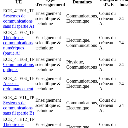
UE
Domaines
d'enseignement
d'UE
hora
ECE_4TE01_TP
Enseignement
Cours du
Systèmes de
Communications,
scientifique &
créneau
24
communications
Electronique
technique
A.
sans fil (partie A)
ECE_4TE02_TP
Théorie des
Enseignement
Cours du
Electronique,
communications
scientifique &
créneau
24
Communications
numériques
technique
A.
(partie A)
ECE_4TE03_TP
Enseignement
Cours du
Physique,
Communications
scientifique &
créneau
24
Communications
optiques
technique
A.
ECE_4TE04_TP
Enseignement
Cours du
Communications,
Accès et
scientifique &
créneau
24
Electronique
ordonnancement
technique
A.
ECE_4TE11_TP
Enseignement
Cours du
Systèmes de
Communications,
scientifique &
créneau
24
communications
Electronique
technique
A.
sans fil (partie B)
ECE_4TE12_TP
Théorie des
Enseignement
Cours du
Electronique,