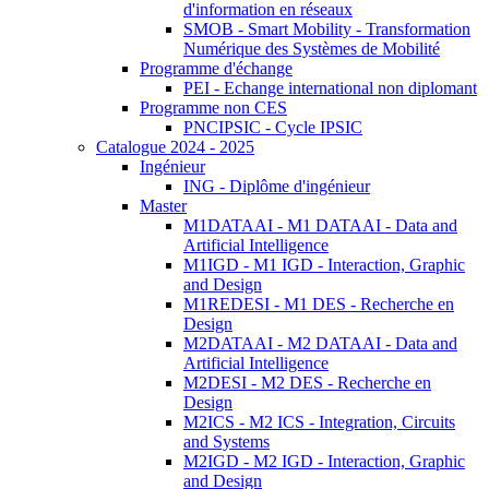
d'information en réseaux
SMOB - Smart Mobility - Transformation
Numérique des Systèmes de Mobilité
Programme d'échange
PEI - Echange international non diplomant
Programme non CES
PNCIPSIC - Cycle IPSIC
Catalogue 2024 - 2025
Ingénieur
ING - Diplôme d'ingénieur
Master
M1DATAAI - M1 DATAAI - Data and
Artificial Intelligence
M1IGD - M1 IGD - Interaction, Graphic
and Design
M1REDESI - M1 DES - Recherche en
Design
M2DATAAI - M2 DATAAI - Data and
Artificial Intelligence
M2DESI - M2 DES - Recherche en
Design
M2ICS - M2 ICS - Integration, Circuits
and Systems
M2IGD - M2 IGD - Interaction, Graphic
and Design