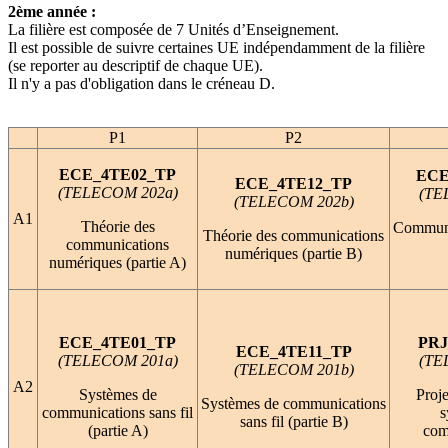
2ème année :
La filière est composée de 7 Unités d’Enseignement.
Il est possible de suivre certaines UE indépendamment de la filière
(se reporter au descriptif de chaque UE).
Il n'y a pas d'obligation dans le créneau D.
P1
P2
ECE_4TE02_TP
ECE
ECE_4TE12_TP
(TELECOM 202a)
(TE
(TELECOM 202b)
A1
Théorie des
Communi
Théorie des communications
communications
numériques (partie B)
numériques (partie A)
ECE_4TE01_TP
PRJ
ECE_4TE11_TP
(TELECOM 201a)
(TE
(TELECOM 201b)
A2
Systèmes de
Proje
Systèmes de communications
communications sans fil
s
sans fil (partie B)
(partie A)
com