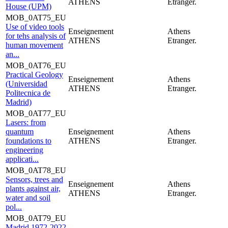
ATHENS
Etranger.
House (UPM)
MOB_0AT75_EU
Use of video tools
Enseignement
Athens
for tehs analysis of
ATHENS
Etranger.
human movement
an...
MOB_0AT76_EU
Practical Geology
Enseignement
Athens
(Universidad
ATHENS
Etranger.
Politecnica de
Madrid)
MOB_0AT77_EU
Lasers: from
quantum
Enseignement
Athens
foundations to
ATHENS
Etranger.
engineering
applicati...
MOB_0AT78_EU
Sensors, trees and
Enseignement
Athens
plants against air,
ATHENS
Etranger.
water and soil
pol...
MOB_0AT79_EU
Madrid 1972-2022