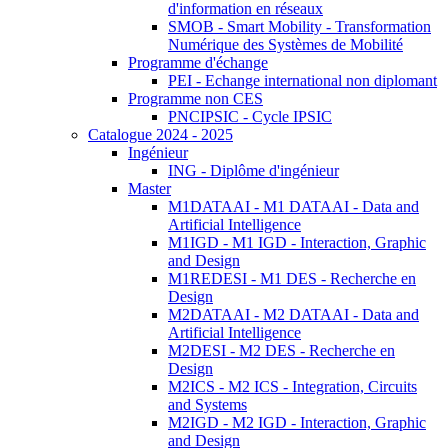
d'information en réseaux
SMOB - Smart Mobility - Transformation
Numérique des Systèmes de Mobilité
Programme d'échange
PEI - Echange international non diplomant
Programme non CES
PNCIPSIC - Cycle IPSIC
Catalogue 2024 - 2025
Ingénieur
ING - Diplôme d'ingénieur
Master
M1DATAAI - M1 DATAAI - Data and
Artificial Intelligence
M1IGD - M1 IGD - Interaction, Graphic
and Design
M1REDESI - M1 DES - Recherche en
Design
M2DATAAI - M2 DATAAI - Data and
Artificial Intelligence
M2DESI - M2 DES - Recherche en
Design
M2ICS - M2 ICS - Integration, Circuits
and Systems
M2IGD - M2 IGD - Interaction, Graphic
and Design