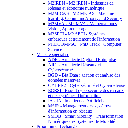
M2IREN - M2 IREN - Industries de
Réseau et économie numérique
M2MICAS - M2 MICAS - Machine
learnIng, CommunicAtions, and Security
M2MVA - M2 MVA - Mathématiques,
Vision, Apprentissage
M2SETI - M2 SETI - Systèmes
embarqués et traitement de l'information
PHDCOMPSC - PhD Track - Computer
Science
Mastère spécialisé
ADE - Architecte Digital d'Entreprise
ARC - Architecte Réseaux et
Cybersécurité
BGD - Big Data : gestion et analyse des
données massives
CYBER2 - Cybersécurité et Cyberdéfense
ECRSI - Expert cybersécurité des réseaux
et des systèmes d'information
IA - IA : Intelligence Artificielle
MSIR - Management des systèmes
d'information en réseaux
SMOB - Smart Mobility - Transformation
Numérique des Systèmes de Mobilité
Programme d'échange