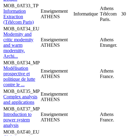
MOB_0AT33_TP
Athens
Information
Enseignement
Informatique
Télécom
30
Extraction
ATHENS
Paris.
(Télécom Paris)
MOB_0AT34_EU
Modernity and
critic modernity
Enseignement
Athens
and warm
ATHENS
Etranger.
modernitty.
Archi...
MOB_0AT34_MP
Modélisation
Enseignement
Athens
prospective et
ATHENS
France.
politique de lutte
contre le ...
MOB_0AT35_MP
Enseignement
Complex analysis
ATHENS
and applications
MOB_0AT37_MP
Introduction to
Enseignement
Athens
power system
ATHENS
France.
analysis
MOB_0AT40_EU