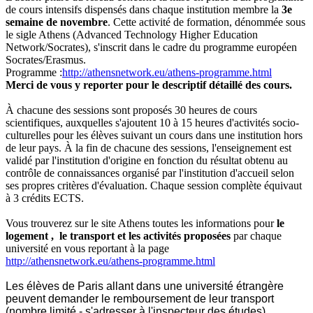
de cours intensifs dispensés dans chaque institution membre la
3e
semaine de novembre
. Cette activité de formation, dénommée sous
le sigle Athens (Advanced Technology Higher Education
Network/Socrates), s'inscrit dans le cadre du programme européen
Socrates/Erasmus.
Programme :
http://athensnetwork.eu/athens-programme.html
Merci de vous y reporter pour le descriptif détaillé des cours.
À chacune des sessions sont proposés 30 heures de cours
scientifiques, auxquelles s'ajoutent 10 à 15 heures d'activités socio-
culturelles pour les élèves suivant un cours dans une institution hors
de leur pays. À la fin de chacune des sessions, l'enseignement est
validé par l'institution d'origine en fonction du résultat obtenu au
contrôle de connaissances organisé par l'institution d'accueil selon
ses propres critères d'évaluation. Chaque session complète équivaut
à 3 crédits ECTS.
Vous trouverez sur le site Athens toutes les informations pour
le
logement , le transport et les activités proposées
par chaque
université en vous reportant à la page
http://athensnetwork.eu/athens-programme.html
Les élèves de Paris allant dans une université étrangère
peuvent demander le remboursement de leur transport
(nombre limité - s'adresser à l'inspecteur des études).