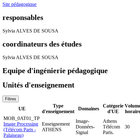
Site pédagogique
responsables
Sylvia ALVES DE SOUSA
coordinateurs des études
Sylvia ALVES DE SOUSA
Equipe d'ingénierie pédagogique
Unités d'enseignement
Filtres
Type
Catégorie
Volum
UE
Domaines
d'enseignement
d'UE
horair
MOB_0AT01_TP
Image-
Athens
Image Processing
Enseignement
Données-
Télécom
30
(Télécom Paris -
ATHENS
Signal
Paris.
Palaiseau)