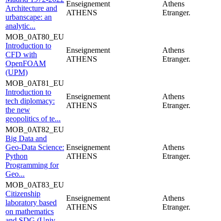
Enseignement
Athens
Architecture and
ATHENS
Etranger.
urbanscape: an
analytic...
MOB_0AT80_EU
Introduction to
Enseignement
Athens
CFD with
ATHENS
Etranger.
OpenFOAM
(UPM)
MOB_0AT81_EU
Introduction to
Enseignement
Athens
tech diplomacy:
ATHENS
Etranger.
the new
geopolitics of te...
MOB_0AT82_EU
Big Data and
Geo-Data Science:
Enseignement
Athens
Python
ATHENS
Etranger.
Programming for
Geo...
MOB_0AT83_EU
Citizenship
Enseignement
Athens
laboratory based
ATHENS
Etranger.
on mathematics
and SDG (Univ...