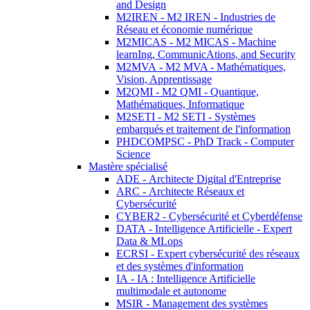
and Design
M2IREN - M2 IREN - Industries de
Réseau et économie numérique
M2MICAS - M2 MICAS - Machine
learnIng, CommunicAtions, and Security
M2MVA - M2 MVA - Mathématiques,
Vision, Apprentissage
M2QMI - M2 QMI - Quantique,
Mathématiques, Informatique
M2SETI - M2 SETI - Systèmes
embarqués et traitement de l'information
PHDCOMPSC - PhD Track - Computer
Science
Mastère spécialisé
ADE - Architecte Digital d'Entreprise
ARC - Architecte Réseaux et
Cybersécurité
CYBER2 - Cybersécurité et Cyberdéfense
DATA - Intelligence Artificielle - Expert
Data & MLops
ECRSI - Expert cybersécurité des réseaux
et des systèmes d'information
IA - IA : Intelligence Artificielle
multimodale et autonome
MSIR - Management des systèmes