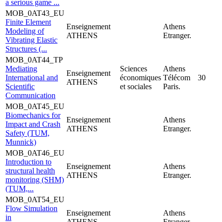
a serious game ...
MOB_0AT43_EU
Finite Element
Enseignement
Athens
Modeling of
ATHENS
Etranger.
Vibrating Elastic
Structures (...
MOB_0AT44_TP
Mediating
Sciences
Athens
Enseignement
International and
économiques
Télécom
30
ATHENS
Scientific
et sociales
Paris.
Communication
MOB_0AT45_EU
Biomechanics for
Enseignement
Athens
Impact and Crash
ATHENS
Etranger.
Safety (TUM,
Munnick)
MOB_0AT46_EU
Introduction to
Enseignement
Athens
structural health
ATHENS
Etranger.
monitoring (SHM)
(TUM,...
MOB_0AT54_EU
Flow Simulation
Enseignement
Athens
in
ATHENS
Etranger.