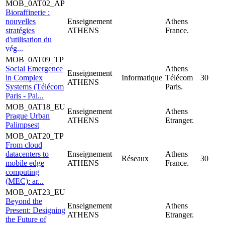
MOB_0AT02_AP
Bioraffinerie :
nouvelles
Enseignement
Athens
stratégies
ATHENS
France.
d'utilisation du
vég...
MOB_0AT09_TP
Social Emergence
Athens
Enseignement
in Complex
Informatique
Télécom
30
ATHENS
Systems (Télécom
Paris.
Paris - Pal...
MOB_0AT18_EU
Enseignement
Athens
Prague Urban
ATHENS
Etranger.
Palimpsest
MOB_0AT20_TP
From cloud
datacenters to
Enseignement
Athens
Réseaux
30
mobile edge
ATHENS
France.
computing
(MEC): ar...
MOB_0AT23_EU
Beyond the
Enseignement
Athens
Present: Designing
ATHENS
Etranger.
the Future of