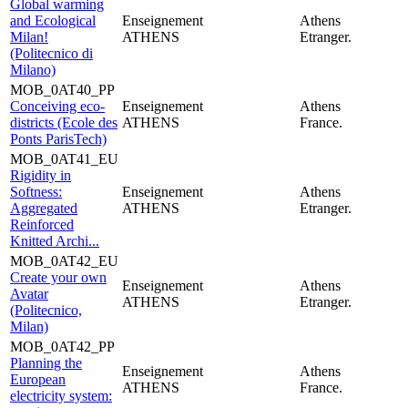
Global warming
and Ecological
Enseignement
Athens
Milan!
ATHENS
Etranger.
(Politecnico di
Milano)
MOB_0AT40_PP
Conceiving eco-
Enseignement
Athens
districts (Ecole des
ATHENS
France.
Ponts ParisTech)
MOB_0AT41_EU
Rigidity in
Softness:
Enseignement
Athens
Aggregated
ATHENS
Etranger.
Reinforced
Knitted Archi...
MOB_0AT42_EU
Create your own
Enseignement
Athens
Avatar
ATHENS
Etranger.
(Politecnico,
Milan)
MOB_0AT42_PP
Planning the
Enseignement
Athens
European
ATHENS
France.
electricity system: