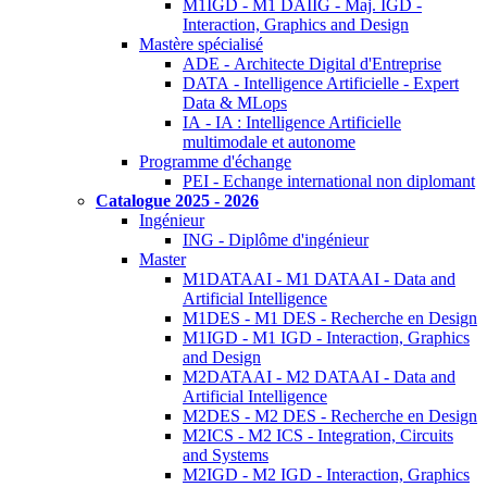
M1IGD - M1 DAIIG - Maj. IGD -
Interaction, Graphics and Design
Mastère spécialisé
ADE - Architecte Digital d'Entreprise
DATA - Intelligence Artificielle - Expert
Data & MLops
IA - IA : Intelligence Artificielle
multimodale et autonome
Programme d'échange
PEI - Echange international non diplomant
Catalogue 2025 - 2026
Ingénieur
ING - Diplôme d'ingénieur
Master
M1DATAAI - M1 DATAAI - Data and
Artificial Intelligence
M1DES - M1 DES - Recherche en Design
M1IGD - M1 IGD - Interaction, Graphics
and Design
M2DATAAI - M2 DATAAI - Data and
Artificial Intelligence
M2DES - M2 DES - Recherche en Design
M2ICS - M2 ICS - Integration, Circuits
and Systems
M2IGD - M2 IGD - Interaction, Graphics