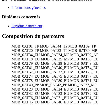
Informations générales
Diplômes concernés
Diplôme d'ingénieur
Composition du parcours
MOB_0AT01_TP
MOB_0AT44_TP
MOB_0AT09_TP
MOB_0AT20_TP
MOB_0AT33_TP
MOB_0AT30_MP
MOB_0AT34_EU
MOB_0AT34_MP
MOB_0AT02_AP
MOB_0AT18_EU
MOB_0AT35_MP
MOB_0AT30_EU
MOB_0AT79_EU
MOB_0AT28_EU
MOB_0AT43_EU
MOB_0AT41_EU
MOB_0AT40_EU
MOB_0AT54_EU
MOB_0AT57_EU
MOB_0AT72_EU
MOB_0AT73_EU
MOB_0AT74_EU
MOB_0AT75_EU
MOB_0AT77_EU
MOB_0AT78_EU
MOB_0AT80_EU
MOB_0AT81_EU
MOB_0AT40_PP
MOB_0AT42_PP
MOB_0AT37_MP
MOB_0AT23_EU
MOB_0AT24_EU
MOB_0AT29_EU
MOB_0AT42_EU
MOB_0AT83_EU
MOB_0AT82_EU
MOB_0AT76_EU
MOB_0AT71_EU
MOB_0AT31_EU
MOB_0AT45_EU
MOB_0AT46_EU
MOB_0AT99_EU