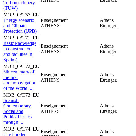
Turbomachinery
(TUW)
MOB_0AT57_EU
Energy scenario
Enseignement
Athens
and Climate
ATHENS
Etranger.
Protection (UPB)
MOB_0AT71_EU
Basic knowledge
Enseignement
Athens
in construction
ATHENS
Etranger.
and facilities in
Spain (...
MOB_0AT72_EU
5th centenary of
Enseignement
Athens
the first
ATHENS
Etranger.
circumnavigation
of the World ...
MOB_0AT73_EU
Spanish
Contemporary
Enseignement
Athens
Social and
ATHENS
Etranger.
Political Issues
through ...
MOB_0AT74_EU
Enseignement
Athens
The Hidden