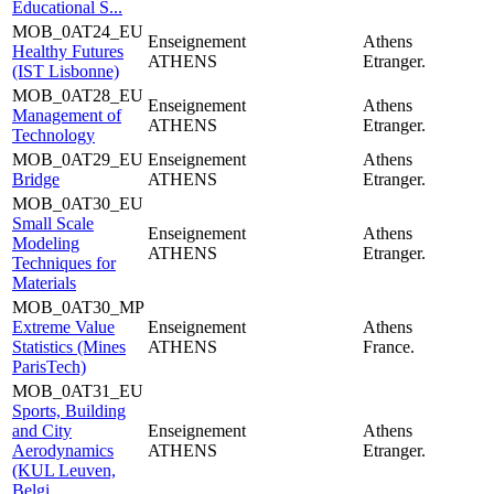
Educational S...
MOB_0AT24_EU
Enseignement
Athens
Healthy Futures
ATHENS
Etranger.
(IST Lisbonne)
MOB_0AT28_EU
Enseignement
Athens
Management of
ATHENS
Etranger.
Technology
MOB_0AT29_EU
Enseignement
Athens
Bridge
ATHENS
Etranger.
MOB_0AT30_EU
Small Scale
Enseignement
Athens
Modeling
ATHENS
Etranger.
Techniques for
Materials
MOB_0AT30_MP
Extreme Value
Enseignement
Athens
Statistics (Mines
ATHENS
France.
ParisTech)
MOB_0AT31_EU
Sports, Building
and City
Enseignement
Athens
Aerodynamics
ATHENS
Etranger.
(KUL Leuven,
Belgi...