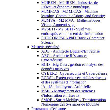
M2IREN - M2 IREN - Industries de
Réseau et économie numérique
M2MICAS - M2 MICAS - Machine
learnIng, CommunicAtions, and Security
M2MVA - M2 MVA - Mathématiques,
Vision, Apprentissage
M2SETI - M2 SETI - Systèmes
embarqués et traitement de l'information
PHDCOMPSC - PhD Track - Computer
Science
Mastère spécialisé
ADE - Architecte Digital d'Entreprise
ARC - Architecte Réseaux et
Cybersécurité
BGD - Big Data : gestion et analyse des
données massives
CYBER2 - Cybersécurité et Cyberdéfense
ECRSI - Expert cybersécurité des réseaux
et des systèmes d'information
IA - IA : Intelligence Artificielle
MSIR - Management des systèmes
d'information en réseaux
SMOB - Smart Mobility - Transformation
Numérique des Systèmes de Mobilité
Programme d'échange