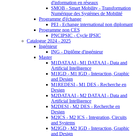
d'information en réseaux
SMOB - Smart Mobility - Transformation
Numérique des Systèmes de Mobilité
Programme d'échange
PEI - Echange international non diplomant
Programme non CES
PNCIPSIC - Cycle IPSIC
Catalogue 2024 - 2025
Ingénieur
ING - Diplôme d'ingénieur
Master
M1DATAAI - M1 DATAAI - Data and
Artificial Intelligence
M1IGD - M1 IGD - Interaction, Graphic
and Design
M1REDESI - M1 DES - Recherche en
Design
M2DATAAI - M2 DATAAI - Data and
Artificial Intelligence
M2DESI - M2 DES - Recherche en
Design
M2ICS - M2 ICS - Integration, Circuits
and Systems
M2IGD - M2 IGD - Interaction, Graphic
and Design