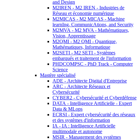
and Design
M2IREN - M2 IREN - Industries de
Réseau et économie numérique
M2MICAS - M2 MICAS - Machine
learnIng, CommunicAtions, and Security
M2MVA - M2 MVA - Mathématiques,
Vision, Apprentissage
M2QMI - M2 QMI - Quantique,
Mathématiques, Informatique
M2SETI - M2 SETI - Systèmes
embarqués et traitement de l'information
PHDCOMPSC - PhD Track - Computer
Science
Mastère spécialisé
ADE - Architecte Digital d'Entreprise
ARC - Architecte Réseaux et
Cybersécurité
CYBER2 - Cybersécurité et Cyberdéfense
DATA - Intelligence Artificielle - Expert
Data & MLops
ECRSI - Expert cybersécurité des réseaux
et des systèmes d'information
IA - IA : Intelligence Artificielle
multimodale et autonome
MSIR - Management des systèmes