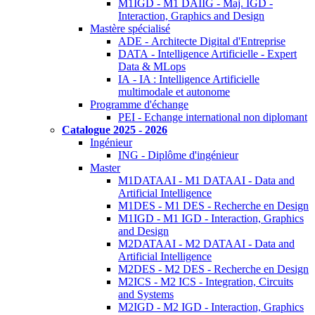
M1IGD - M1 DAIIG - Maj. IGD -
Interaction, Graphics and Design
Mastère spécialisé
ADE - Architecte Digital d'Entreprise
DATA - Intelligence Artificielle - Expert
Data & MLops
IA - IA : Intelligence Artificielle
multimodale et autonome
Programme d'échange
PEI - Echange international non diplomant
Catalogue 2025 - 2026
Ingénieur
ING - Diplôme d'ingénieur
Master
M1DATAAI - M1 DATAAI - Data and
Artificial Intelligence
M1DES - M1 DES - Recherche en Design
M1IGD - M1 IGD - Interaction, Graphics
and Design
M2DATAAI - M2 DATAAI - Data and
Artificial Intelligence
M2DES - M2 DES - Recherche en Design
M2ICS - M2 ICS - Integration, Circuits
and Systems
M2IGD - M2 IGD - Interaction, Graphics