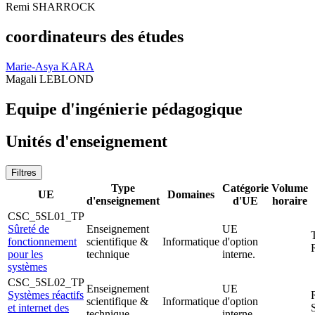
Remi SHARROCK
coordinateurs des études
Marie-Asya KARA
Magali LEBLOND
Equipe d'ingénierie pédagogique
Unités d'enseignement
Filtres
Type
Catégorie
Volume
UE
Domaines
d'enseignement
d'UE
horaire
CSC_5SL01_TP
Sûreté de
Enseignement
UE
fonctionnement
scientifique &
Informatique
d'option
pour les
technique
interne.
systèmes
CSC_5SL02_TP
Enseignement
UE
Systèmes réactifs
scientifique &
Informatique
d'option
et internet des
technique
interne.