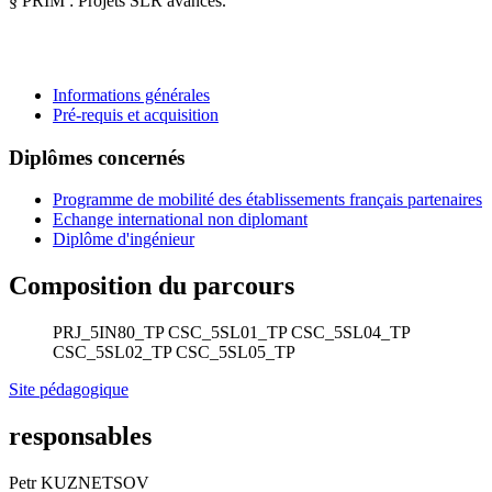
§ PRIM : Projets SLR avancés.
Informations générales
Pré-requis et acquisition
Diplômes concernés
Programme de mobilité des établissements français partenaires
Echange international non diplomant
Diplôme d'ingénieur
Composition du parcours
PRJ_5IN80_TP
CSC_5SL01_TP
CSC_5SL04_TP
CSC_5SL02_TP
CSC_5SL05_TP
Site pédagogique
responsables
Petr KUZNETSOV