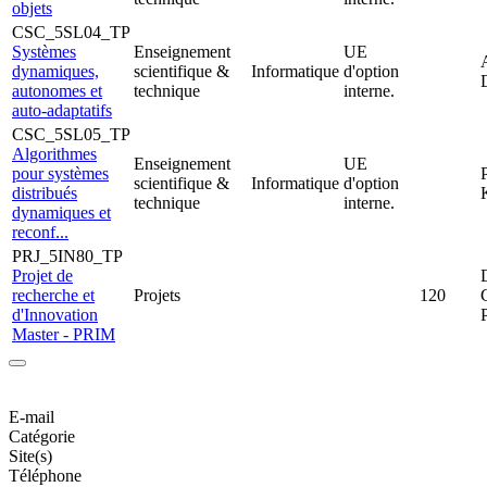
objets
CSC_5SL04_TP
Systèmes
Enseignement
UE
dynamiques,
scientifique &
Informatique
d'option
autonomes et
technique
interne.
auto-adaptatifs
CSC_5SL05_TP
Algorithmes
Enseignement
UE
pour systèmes
scientifique &
Informatique
d'option
distribués
technique
interne.
dynamiques et
reconf...
PRJ_5IN80_TP
Projet de
recherche et
Projets
120
d'Innovation
Master - PRIM
E-mail
Catégorie
Site(s)
Téléphone