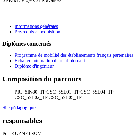
§ PRIM : Projets SLR avancés.
Informations générales
Pré-requis et acquisition
Diplômes concernés
Programme de mobilité des établissements français partenaires
Echange international non diplomant
Diplôme d'ingénieur
Composition du parcours
PRJ_5IN80_TP
CSC_5SL01_TP
CSC_5SL04_TP
CSC_5SL02_TP
CSC_5SL05_TP
Site pédagogique
responsables
Petr KUZNETSOV