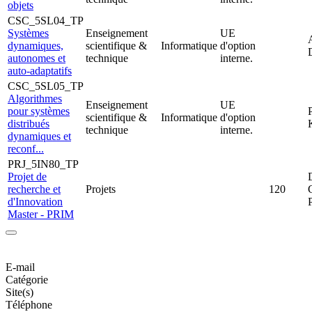
objets
CSC_5SL04_TP
Systèmes
Enseignement
UE
dynamiques,
scientifique &
Informatique
d'option
autonomes et
technique
interne.
auto-adaptatifs
CSC_5SL05_TP
Algorithmes
Enseignement
UE
pour systèmes
scientifique &
Informatique
d'option
distribués
technique
interne.
dynamiques et
reconf...
PRJ_5IN80_TP
Projet de
recherche et
Projets
120
d'Innovation
Master - PRIM
E-mail
Catégorie
Site(s)
Téléphone