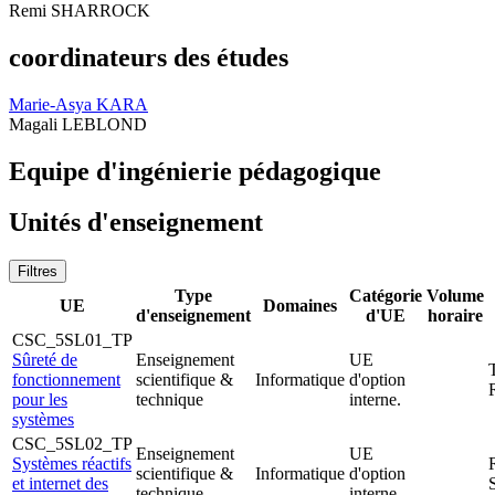
Remi SHARROCK
coordinateurs des études
Marie-Asya KARA
Magali LEBLOND
Equipe d'ingénierie pédagogique
Unités d'enseignement
Filtres
Type
Catégorie
Volume
UE
Domaines
d'enseignement
d'UE
horaire
CSC_5SL01_TP
Sûreté de
Enseignement
UE
fonctionnement
scientifique &
Informatique
d'option
pour les
technique
interne.
systèmes
CSC_5SL02_TP
Enseignement
UE
Systèmes réactifs
scientifique &
Informatique
d'option
et internet des
technique
interne.