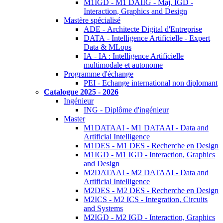
M1IGD - M1 DAIIG - Maj. IGD -
Interaction, Graphics and Design
Mastère spécialisé
ADE - Architecte Digital d'Entreprise
DATA - Intelligence Artificielle - Expert
Data & MLops
IA - IA : Intelligence Artificielle
multimodale et autonome
Programme d'échange
PEI - Echange international non diplomant
Catalogue 2025 - 2026
Ingénieur
ING - Diplôme d'ingénieur
Master
M1DATAAI - M1 DATAAI - Data and
Artificial Intelligence
M1DES - M1 DES - Recherche en Design
M1IGD - M1 IGD - Interaction, Graphics
and Design
M2DATAAI - M2 DATAAI - Data and
Artificial Intelligence
M2DES - M2 DES - Recherche en Design
M2ICS - M2 ICS - Integration, Circuits
and Systems
M2IGD - M2 IGD - Interaction, Graphics