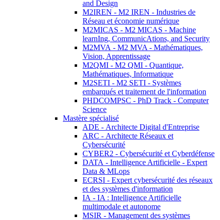
and Design
M2IREN - M2 IREN - Industries de
Réseau et économie numérique
M2MICAS - M2 MICAS - Machine
learnIng, CommunicAtions, and Security
M2MVA - M2 MVA - Mathématiques,
Vision, Apprentissage
M2QMI - M2 QMI - Quantique,
Mathématiques, Informatique
M2SETI - M2 SETI - Systèmes
embarqués et traitement de l'information
PHDCOMPSC - PhD Track - Computer
Science
Mastère spécialisé
ADE - Architecte Digital d'Entreprise
ARC - Architecte Réseaux et
Cybersécurité
CYBER2 - Cybersécurité et Cyberdéfense
DATA - Intelligence Artificielle - Expert
Data & MLops
ECRSI - Expert cybersécurité des réseaux
et des systèmes d'information
IA - IA : Intelligence Artificielle
multimodale et autonome
MSIR - Management des systèmes