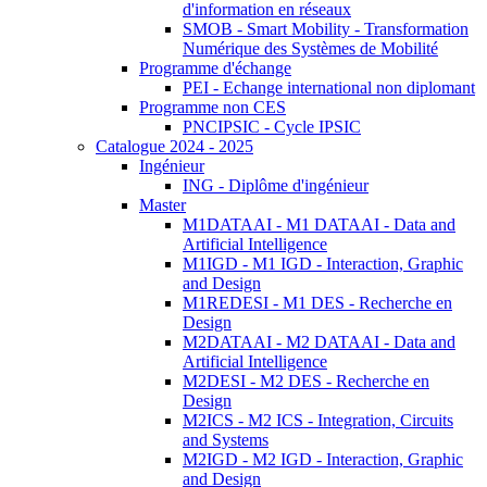
d'information en réseaux
SMOB - Smart Mobility - Transformation
Numérique des Systèmes de Mobilité
Programme d'échange
PEI - Echange international non diplomant
Programme non CES
PNCIPSIC - Cycle IPSIC
Catalogue 2024 - 2025
Ingénieur
ING - Diplôme d'ingénieur
Master
M1DATAAI - M1 DATAAI - Data and
Artificial Intelligence
M1IGD - M1 IGD - Interaction, Graphic
and Design
M1REDESI - M1 DES - Recherche en
Design
M2DATAAI - M2 DATAAI - Data and
Artificial Intelligence
M2DESI - M2 DES - Recherche en
Design
M2ICS - M2 ICS - Integration, Circuits
and Systems
M2IGD - M2 IGD - Interaction, Graphic
and Design