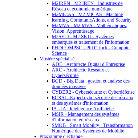
M2IREN - M2 IREN - Industries de
Réseau et économie numérique
M2MICAS - M2 MICAS - Machine
learnIng, CommunicAtions, and Security
M2MVA - M2 MVA - Mathématiques,
Vision, Apprentissage
M2SETI - M2 SETI - Systèmes
embarqués et traitement de l'information
PHDCOMPSC - PhD Track - Computer
Science
Mastère spécialisé
ADE - Architecte Digital d'Entreprise
ARC - Architecte Réseaux et
Cybersécurité
BGD - Big Data : gestion et analyse des
données massives
CYBER2 - Cybersécurité et Cyberdéfense
ECRSI - Expert cybersécurité des réseaux
et des systèmes d'information
IA - IA : Intelligence Artificielle
MSIR - Management des systèmes
d'information en réseaux
SMOB - Smart Mobility - Transformation
Numérique des Systèmes de Mobilité
Programme d'échange