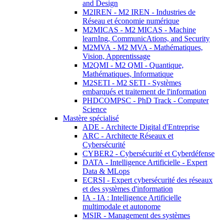
and Design
M2IREN - M2 IREN - Industries de
Réseau et économie numérique
M2MICAS - M2 MICAS - Machine
learnIng, CommunicAtions, and Security
M2MVA - M2 MVA - Mathématiques,
Vision, Apprentissage
M2QMI - M2 QMI - Quantique,
Mathématiques, Informatique
M2SETI - M2 SETI - Systèmes
embarqués et traitement de l'information
PHDCOMPSC - PhD Track - Computer
Science
Mastère spécialisé
ADE - Architecte Digital d'Entreprise
ARC - Architecte Réseaux et
Cybersécurité
CYBER2 - Cybersécurité et Cyberdéfense
DATA - Intelligence Artificielle - Expert
Data & MLops
ECRSI - Expert cybersécurité des réseaux
et des systèmes d'information
IA - IA : Intelligence Artificielle
multimodale et autonome
MSIR - Management des systèmes