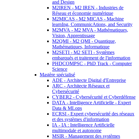
and Design
M2IREN - M2 IREN - Industries de
Réseau et économie numérique
M2MICAS - M2 MICAS - Machine
learnIng, CommunicAtions, and Security
M2MVA - M2 MVA - Mathématiques,
Vision, Apprentissage
M2QMI - M2 QMI - Quantique,
Mathématiques, Informatique
M2SETI - M2 SETI - Systèmes
embarqués et traitement de l'information
PHDCOMPSC - PhD Track - Computer
Science
Mastère spécialisé
ADE - Architecte Digital d'Entreprise
ARC - Architecte Réseaux et
Cybersécurité
CYBER2 - Cybersécurité et Cyberdéfense
DATA - Intelligence Artificielle - Expert
Data & MLops
ECRSI - Expert cybersécurité des réseaux
et des systèmes d'information
IA - IA : Intelligence Artificielle
multimodale et autonome
MSIR - Management des systèmes