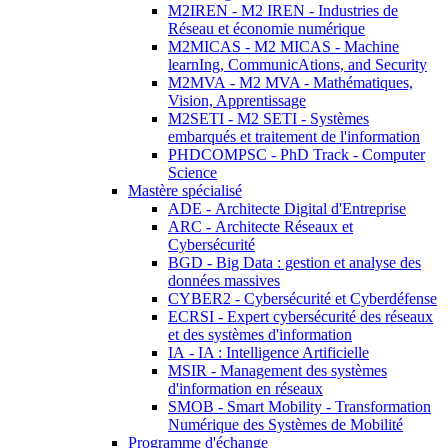
M2IREN - M2 IREN - Industries de
Réseau et économie numérique
M2MICAS - M2 MICAS - Machine
learnIng, CommunicAtions, and Security
M2MVA - M2 MVA - Mathématiques,
Vision, Apprentissage
M2SETI - M2 SETI - Systèmes
embarqués et traitement de l'information
PHDCOMPSC - PhD Track - Computer
Science
Mastère spécialisé
ADE - Architecte Digital d'Entreprise
ARC - Architecte Réseaux et
Cybersécurité
BGD - Big Data : gestion et analyse des
données massives
CYBER2 - Cybersécurité et Cyberdéfense
ECRSI - Expert cybersécurité des réseaux
et des systèmes d'information
IA - IA : Intelligence Artificielle
MSIR - Management des systèmes
d'information en réseaux
SMOB - Smart Mobility - Transformation
Numérique des Systèmes de Mobilité
Programme d'échange