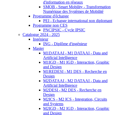
d'information en réseaux
SMOB - Smart Mobility - Transformation
Numérique des Systèmes de Mobilité
Programme d'échange
PEI - Echange international non diplomant
Programme non CES
PNCIPSIC - Cycle IPSIC
Catalogue 2024 - 2025
Ingénieur
ING - Diplôme d'ingénieur
Master
M1DATAAI - M1 DATAAI - Data and
Artificial Intelligence
M1IGD - M1 IGD - Interaction, Graphic
and Design
M1REDESI - M1 DES - Recherche en
Design
M2DATAAI - M2 DATAAI - Data and
Artificial Intelligence
M2DESI - M2 DES - Recherche en
Design
M2ICS - M2 ICS - Integration, Circuits
and Systems
M2IGD - M2 IGD - Interaction, Graphic
and Design