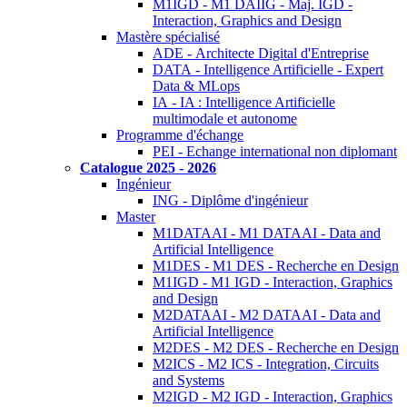
M1IGD - M1 DAIIG - Maj. IGD -
Interaction, Graphics and Design
Mastère spécialisé
ADE - Architecte Digital d'Entreprise
DATA - Intelligence Artificielle - Expert
Data & MLops
IA - IA : Intelligence Artificielle
multimodale et autonome
Programme d'échange
PEI - Echange international non diplomant
Catalogue 2025 - 2026
Ingénieur
ING - Diplôme d'ingénieur
Master
M1DATAAI - M1 DATAAI - Data and
Artificial Intelligence
M1DES - M1 DES - Recherche en Design
M1IGD - M1 IGD - Interaction, Graphics
and Design
M2DATAAI - M2 DATAAI - Data and
Artificial Intelligence
M2DES - M2 DES - Recherche en Design
M2ICS - M2 ICS - Integration, Circuits
and Systems
M2IGD - M2 IGD - Interaction, Graphics