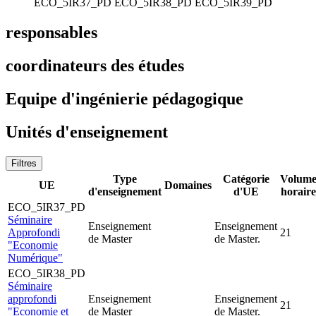
ECO_5IR37_PD
ECO_5IR38_PD
ECO_5IR39_PD
responsables
coordinateurs des études
Equipe d'ingénierie pédagogique
Unités d'enseignement
Filtres
Type
Catégorie
Volum
UE
Domaines
d'enseignement
d'UE
horaire
ECO_5IR37_PD
Séminaire
Enseignement
Enseignement
Approfondi
21
de Master
de Master.
"Economie
Numérique"
ECO_5IR38_PD
Séminaire
approfondi
Enseignement
Enseignement
21
"Economie et
de Master
de Master.