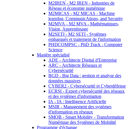
M2IREN - M2 IREN - Industries de
Réseau et économie numérique
M2MICAS - M2 MICAS - Machine
learnIng, CommunicAtions, and Security
M2MVA - M2 MVA - Mathématiques,
Vision, Apprentissage
M2SETI - M2 SETI - Systèmes
embarqués et traitement de l'information
PHDCOMPSC - PhD Track - Computer
Science
Mastère spécialisé
ADE - Architecte Digital d'Entreprise
ARC - Architecte Réseaux et
Cybersécurité
BGD - Big Data : gestion et analyse des
données massives
CYBER2 - Cybersécurité et Cyberdéfense
ECRSI - Expert cybersécurité des réseaux
et des systèmes d'information
IA - IA : Intelligence Artificielle
MSIR - Management des systèmes
d'information en réseaux
SMOB - Smart Mobility - Transformation
Numérique des Systèmes de Mobilité
Programme d'échange