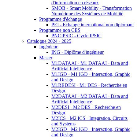
d'information en réseaux
SMOB - Smart Mobility - Transformation
Numérique des Systèmes de Mobilité
Programme d'échange
PEI - Echange international non diplomant
Programme non CES
PNCIPSIC - Cycle IPSIC
Catalogue 2024 - 2025
Ingénieur
ING - Diplôme d'ingénieur
Master
M1DATAAI - M1 DATAAI - Data and
Artificial Intelligence
M1IGD - M1 IGD - Interaction, Graphic
and Design
M1REDESI - M1 DES - Recherche en
Design
M2DATAAI - M2 DATAAI - Data and
Artificial Intelligence
M2DESI - M2 DES - Recherche en
Design
M2ICS - M2 ICS - Integration, Circuits
and Systems
M2IGD - M2 IGD - Interaction, Graphic
and Design