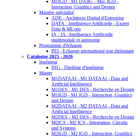
M1IGD - M1 DAIIG - Maj. IGD -
Interaction, Graphics and Design
Mastère spécialisé
ADE - Architecte Digital d'Entreprise
DATA - Intelligence Artificielle - Expert
Data & MLops
IA - IA : Intelligence Artificielle
multimodale et autonome
Programme d'échange
PEI - Echange international non diplomant
Catalogue 2025 - 2026
Ingénieur
ING - Diplôme d'ingénieur
Master
M1DATAAI - M1 DATAAI - Data and
Artificial Intelligence
M1DES - M1 DES - Recherche en Design
M1IGD - M1 IGD - Interaction, Graphics
and Design
M2DATAAI - M2 DATAAI - Data and
Artificial Intelligence
M2DES - M2 DES - Recherche en Design
M2ICS - M2 ICS - Integration, Circuits
and Systems
M2IGD - M2 IGD - Interaction, Graphics