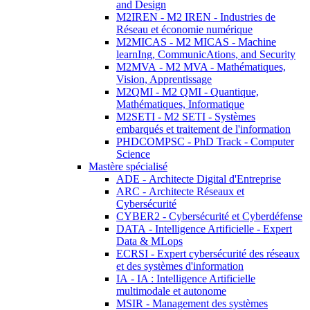
and Design
M2IREN - M2 IREN - Industries de
Réseau et économie numérique
M2MICAS - M2 MICAS - Machine
learnIng, CommunicAtions, and Security
M2MVA - M2 MVA - Mathématiques,
Vision, Apprentissage
M2QMI - M2 QMI - Quantique,
Mathématiques, Informatique
M2SETI - M2 SETI - Systèmes
embarqués et traitement de l'information
PHDCOMPSC - PhD Track - Computer
Science
Mastère spécialisé
ADE - Architecte Digital d'Entreprise
ARC - Architecte Réseaux et
Cybersécurité
CYBER2 - Cybersécurité et Cyberdéfense
DATA - Intelligence Artificielle - Expert
Data & MLops
ECRSI - Expert cybersécurité des réseaux
et des systèmes d'information
IA - IA : Intelligence Artificielle
multimodale et autonome
MSIR - Management des systèmes