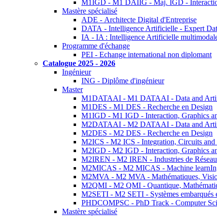
M1IGD - M1 DAIIG - Maj. IGD - Interactio
Mastère spécialisé
ADE - Architecte Digital d'Entreprise
DATA - Intelligence Artificielle - Expert 
IA - IA : Intelligence Artificielle multimoda
Programme d'échange
PEI - Echange international non diplomant
Catalogue 2025 - 2026
Ingénieur
ING - Diplôme d'ingénieur
Master
M1DATAAI - M1 DATAAI - Data and Artific
M1DES - M1 DES - Recherche en Design
M1IGD - M1 IGD - Interaction, Graphics a
M2DATAAI - M2 DATAAI - Data and Artific
M2DES - M2 DES - Recherche en Design
M2ICS - M2 ICS - Integration, Circuits and
M2IGD - M2 IGD - Interaction, Graphics a
M2IREN - M2 IREN - Industries de Réseau
M2MICAS - M2 MICAS - Machine learnIng
M2MVA - M2 MVA - Mathématiques, Vision
M2QMI - M2 QMI - Quantique, Mathématiq
M2SETI - M2 SETI - Systèmes embarqués et 
PHDCOMPSC - PhD Track - Computer Sci
Mastère spécialisé