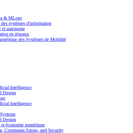
Data & MLops
 des systèmes d'information
le et autonome
tion en réseaux
umérique des Systèmes de Mobilité
ial Intelligence
d Design
ign
ial Intelligence
 Systems
d Design
 et économie numérique
, CommunicAtions, and Security