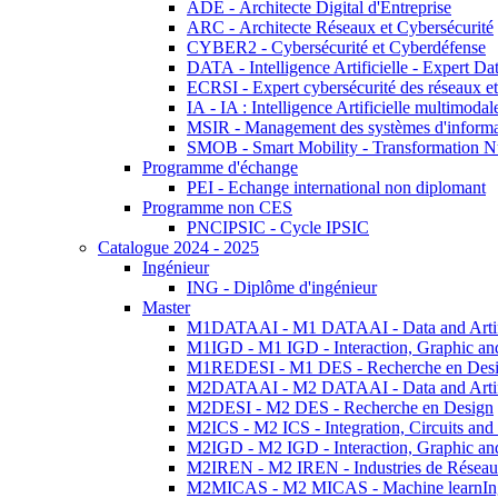
ADE - Architecte Digital d'Entreprise
ARC - Architecte Réseaux et Cybersécurité
CYBER2 - Cybersécurité et Cyberdéfense
DATA - Intelligence Artificielle - Expert 
ECRSI - Expert cybersécurité des réseaux et
IA - IA : Intelligence Artificielle multimoda
MSIR - Management des systèmes d'informa
SMOB - Smart Mobility - Transformation N
Programme d'échange
PEI - Echange international non diplomant
Programme non CES
PNCIPSIC - Cycle IPSIC
Catalogue 2024 - 2025
Ingénieur
ING - Diplôme d'ingénieur
Master
M1DATAAI - M1 DATAAI - Data and Artific
M1IGD - M1 IGD - Interaction, Graphic an
M1REDESI - M1 DES - Recherche en Des
M2DATAAI - M2 DATAAI - Data and Artific
M2DESI - M2 DES - Recherche en Design
M2ICS - M2 ICS - Integration, Circuits and
M2IGD - M2 IGD - Interaction, Graphic an
M2IREN - M2 IREN - Industries de Réseau
M2MICAS - M2 MICAS - Machine learnIng