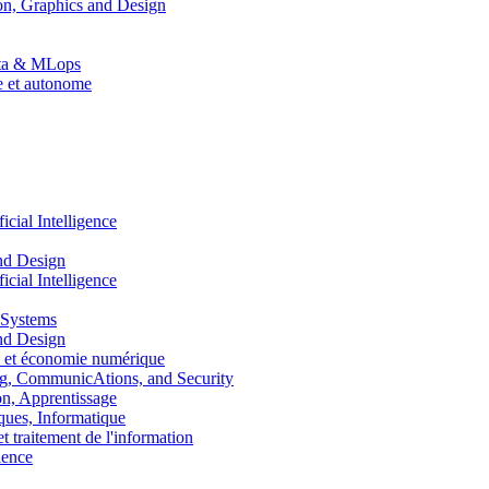
n, Graphics and Design
Data & MLops
le et autonome
ial Intelligence
nd Design
ial Intelligence
 Systems
nd Design
 et économie numérique
, CommunicAtions, and Security
, Apprentissage
ues, Informatique
traitement de l'information
ence