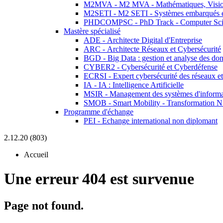
M2MVA - M2 MVA - Mathématiques, Vision
M2SETI - M2 SETI - Systèmes embarqués et 
PHDCOMPSC - PhD Track - Computer Sci
Mastère spécialisé
ADE - Architecte Digital d'Entreprise
ARC - Architecte Réseaux et Cybersécurité
BGD - Big Data : gestion et analyse des do
CYBER2 - Cybersécurité et Cyberdéfense
ECRSI - Expert cybersécurité des réseaux et
IA - IA : Intelligence Artificielle
MSIR - Management des systèmes d'informa
SMOB - Smart Mobility - Transformation N
Programme d'échange
PEI - Echange international non diplomant
2.12.20 (803)
Accueil
Une erreur 404 est survenue
Page not found.