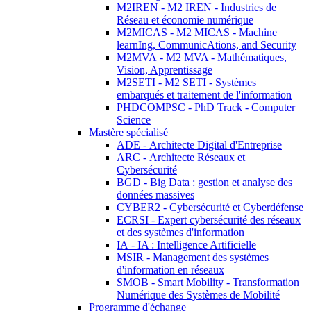
M2IREN - M2 IREN - Industries de
Réseau et économie numérique
M2MICAS - M2 MICAS - Machine
learnIng, CommunicAtions, and Security
M2MVA - M2 MVA - Mathématiques,
Vision, Apprentissage
M2SETI - M2 SETI - Systèmes
embarqués et traitement de l'information
PHDCOMPSC - PhD Track - Computer
Science
Mastère spécialisé
ADE - Architecte Digital d'Entreprise
ARC - Architecte Réseaux et
Cybersécurité
BGD - Big Data : gestion et analyse des
données massives
CYBER2 - Cybersécurité et Cyberdéfense
ECRSI - Expert cybersécurité des réseaux
et des systèmes d'information
IA - IA : Intelligence Artificielle
MSIR - Management des systèmes
d'information en réseaux
SMOB - Smart Mobility - Transformation
Numérique des Systèmes de Mobilité
Programme d'échange