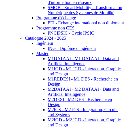
d'information en réseaux
SMOB - Smart Mobility - Transformation
Numérique des Systèmes de Mobilité
Programme d'échange
PEI - Echange international non diplomant
Programme non CES
PNCIPSIC - Cycle IPSIC
Catalogue 2024 - 2025
Ingénieur
ING - Diplôme d'ingénieur
Master
M1DATAAI - M1 DATAAI - Data and
Artificial Intelligence
M1IGD - M1 IGD - Interaction, Graphic
and Design
M1REDESI - M1 DES - Recherche en
Design
M2DATAAI - M2 DATAAI - Data and
Artificial Intelligence
M2DESI - M2 DES - Recherche en
Design
M2ICS - M2 ICS - Integration, Circuits
and Systems
M2IGD - M2 IGD - Interaction, Graphic
and Design