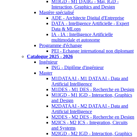
M1IGD - M1 DAIIG - Maj. IGD -
Interaction, Graphics and Design
Mastère spécialisé
ADE - Architecte Digital d'Entreprise
DATA - Intelligence Artificielle - Expert
Data & MLops
IA - IA : Intelligence Artificielle
multimodale et autonome
Programme d'échange
PEI - Echange international non diplomant
Catalogue 2025 - 2026
Ingénieur
ING - Diplôme d'ingénieur
Master
M1DATAAI - M1 DATAAI - Data and
Artificial Intelligence
M1DES - M1 DES - Recherche en Design
M1IGD - M1 IGD - Interaction, Graphics
and Design
M2DATAAI - M2 DATAAI - Data and
Artificial Intelligence
M2DES - M2 DES - Recherche en Design
M2ICS - M2 ICS - Integration, Circuits
and Systems
M2IGD - M2 IGD - Interaction, Graphics