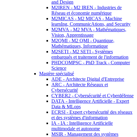
and Design
M2IREN - M2 IREN - Industries de
Réseau et économie numérique
M2MICAS - M2 MICAS - Machine
learnIng, CommunicAtions, and Security
M2MVA - M2 MVA - Mathématiques,
Vision, Apprentissage
M2QMI - M2 QMI - Quantique,
Mathématiques, Informatique
M2SETI - M2 SETI - Systèmes
embarqués et traitement de l'information
PHDCOMPSC - PhD Track - Computer
Science
Mastère spécialisé
ADE - Architecte Digital d'Entreprise
ARC - Architecte Réseaux et
Cybersécurité
CYBER2 - Cybersécurité et Cyberdéfense
DATA - Intelligence Artificielle - Expert
Data & MLops
ECRSI - Expert cybersécurité des réseaux
et des systèmes d'information
IA - IA : Intelligence Artificielle
multimodale et autonome
MSIR - Management des systèmes