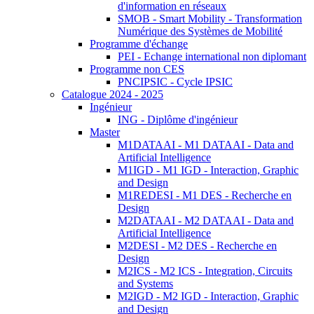
d'information en réseaux
SMOB - Smart Mobility - Transformation
Numérique des Systèmes de Mobilité
Programme d'échange
PEI - Echange international non diplomant
Programme non CES
PNCIPSIC - Cycle IPSIC
Catalogue 2024 - 2025
Ingénieur
ING - Diplôme d'ingénieur
Master
M1DATAAI - M1 DATAAI - Data and
Artificial Intelligence
M1IGD - M1 IGD - Interaction, Graphic
and Design
M1REDESI - M1 DES - Recherche en
Design
M2DATAAI - M2 DATAAI - Data and
Artificial Intelligence
M2DESI - M2 DES - Recherche en
Design
M2ICS - M2 ICS - Integration, Circuits
and Systems
M2IGD - M2 IGD - Interaction, Graphic
and Design