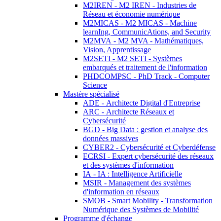
M2IREN - M2 IREN - Industries de
Réseau et économie numérique
M2MICAS - M2 MICAS - Machine
learnIng, CommunicAtions, and Security
M2MVA - M2 MVA - Mathématiques,
Vision, Apprentissage
M2SETI - M2 SETI - Systèmes
embarqués et traitement de l'information
PHDCOMPSC - PhD Track - Computer
Science
Mastère spécialisé
ADE - Architecte Digital d'Entreprise
ARC - Architecte Réseaux et
Cybersécurité
BGD - Big Data : gestion et analyse des
données massives
CYBER2 - Cybersécurité et Cyberdéfense
ECRSI - Expert cybersécurité des réseaux
et des systèmes d'information
IA - IA : Intelligence Artificielle
MSIR - Management des systèmes
d'information en réseaux
SMOB - Smart Mobility - Transformation
Numérique des Systèmes de Mobilité
Programme d'échange