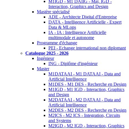
M1IGD - M1 DAIIG - Maj. IGD -
Interaction, Graphics and Design
Mastère spécialisé
ADE - Architecte Digital d'Entreprise
DATA - Intelligence Artificielle - Expert
Data & MLops
IA - IA : Intelligence Artificielle
multimodale et autonome
Programme d'échange
PEI - Echange international non diplomant
Catalogue 2025 - 2026
Ingénieur
ING - Diplôme d'ingénieur
Master
M1DATAAI - M1 DATAAI - Data and
Artificial Intelligence
M1DES - M1 DES - Recherche en Design
M1IGD - M1 IGD - Interaction, Graphics
and Design
M2DATAAI - M2 DATAAI - Data and
Artificial Intelligence
M2DES - M2 DES - Recherche en Design
M2ICS - M2 ICS - Integration, Circuits
and Systems
M2IGD - M2 IGD - Interaction, Graphics