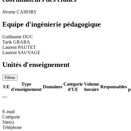
Jérome CAHORS
Equipe d'ingénierie pédagogique
Guillaume DUC
Tarik GRABA
Laurent PAUTET
Laurent SAUVAGE
Unités d'enseignement
Filtres
Type
Catégorie
Volume
UE
Domaines
Responsables
d'enseignement
d'UE
horaire
p
E-mail
Catégorie
Site(s)
Téléphone