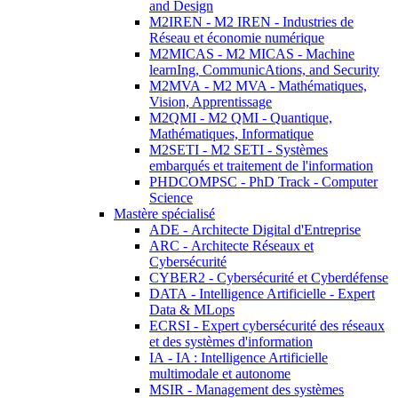
and Design
M2IREN - M2 IREN - Industries de
Réseau et économie numérique
M2MICAS - M2 MICAS - Machine
learnIng, CommunicAtions, and Security
M2MVA - M2 MVA - Mathématiques,
Vision, Apprentissage
M2QMI - M2 QMI - Quantique,
Mathématiques, Informatique
M2SETI - M2 SETI - Systèmes
embarqués et traitement de l'information
PHDCOMPSC - PhD Track - Computer
Science
Mastère spécialisé
ADE - Architecte Digital d'Entreprise
ARC - Architecte Réseaux et
Cybersécurité
CYBER2 - Cybersécurité et Cyberdéfense
DATA - Intelligence Artificielle - Expert
Data & MLops
ECRSI - Expert cybersécurité des réseaux
et des systèmes d'information
IA - IA : Intelligence Artificielle
multimodale et autonome
MSIR - Management des systèmes