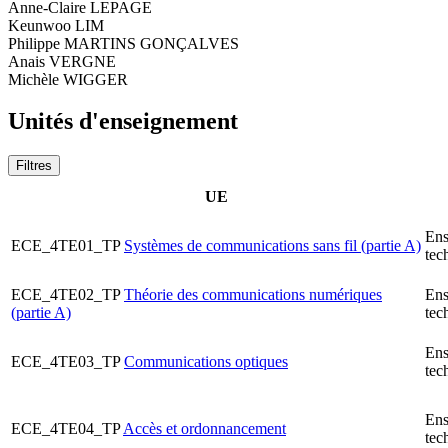
Anne-Claire LEPAGE
Keunwoo LIM
Philippe MARTINS GONÇALVES
Anais VERGNE
Michèle WIGGER
Unités d'enseignement
Filtres
UE
Ens
ECE_4TE01_TP
Systèmes de communications sans fil (partie A)
tec
ECE_4TE02_TP
Théorie des communications numériques
Ens
(partie A)
tec
Ens
ECE_4TE03_TP
Communications optiques
tec
Ens
ECE_4TE04_TP
Accès et ordonnancement
tec