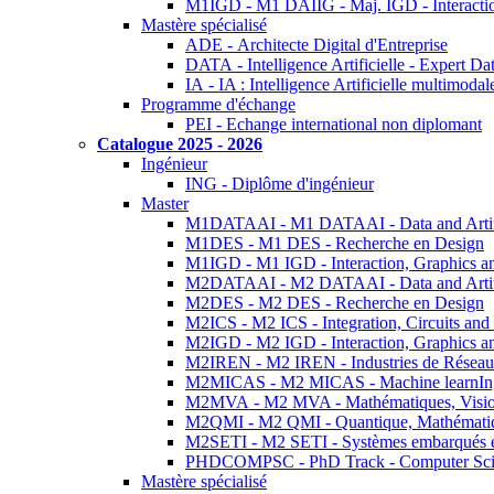
M1IGD - M1 DAIIG - Maj. IGD - Interactio
Mastère spécialisé
ADE - Architecte Digital d'Entreprise
DATA - Intelligence Artificielle - Expert 
IA - IA : Intelligence Artificielle multimoda
Programme d'échange
PEI - Echange international non diplomant
Catalogue 2025 - 2026
Ingénieur
ING - Diplôme d'ingénieur
Master
M1DATAAI - M1 DATAAI - Data and Artific
M1DES - M1 DES - Recherche en Design
M1IGD - M1 IGD - Interaction, Graphics a
M2DATAAI - M2 DATAAI - Data and Artific
M2DES - M2 DES - Recherche en Design
M2ICS - M2 ICS - Integration, Circuits and
M2IGD - M2 IGD - Interaction, Graphics a
M2IREN - M2 IREN - Industries de Réseau
M2MICAS - M2 MICAS - Machine learnIng
M2MVA - M2 MVA - Mathématiques, Vision
M2QMI - M2 QMI - Quantique, Mathématiq
M2SETI - M2 SETI - Systèmes embarqués et 
PHDCOMPSC - PhD Track - Computer Sci
Mastère spécialisé