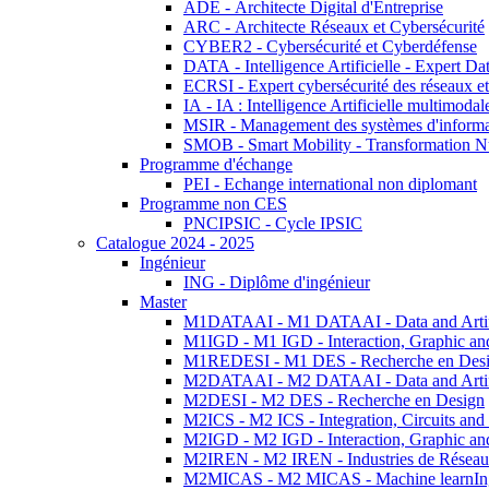
ADE - Architecte Digital d'Entreprise
ARC - Architecte Réseaux et Cybersécurité
CYBER2 - Cybersécurité et Cyberdéfense
DATA - Intelligence Artificielle - Expert 
ECRSI - Expert cybersécurité des réseaux et
IA - IA : Intelligence Artificielle multimoda
MSIR - Management des systèmes d'informa
SMOB - Smart Mobility - Transformation N
Programme d'échange
PEI - Echange international non diplomant
Programme non CES
PNCIPSIC - Cycle IPSIC
Catalogue 2024 - 2025
Ingénieur
ING - Diplôme d'ingénieur
Master
M1DATAAI - M1 DATAAI - Data and Artific
M1IGD - M1 IGD - Interaction, Graphic an
M1REDESI - M1 DES - Recherche en Des
M2DATAAI - M2 DATAAI - Data and Artific
M2DESI - M2 DES - Recherche en Design
M2ICS - M2 ICS - Integration, Circuits and
M2IGD - M2 IGD - Interaction, Graphic an
M2IREN - M2 IREN - Industries de Réseau
M2MICAS - M2 MICAS - Machine learnIng