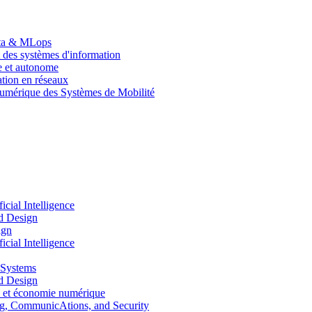
Data & MLops
 des systèmes d'information
le et autonome
tion en réseaux
umérique des Systèmes de Mobilité
ial Intelligence
d Design
ign
ial Intelligence
 Systems
d Design
 et économie numérique
, CommunicAtions, and Security