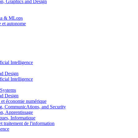
n, Graphics and Design
Data & MLops
le et autonome
ial Intelligence
nd Design
ial Intelligence
 Systems
nd Design
 et économie numérique
, CommunicAtions, and Security
, Apprentissage
ues, Informatique
traitement de l'information
ence