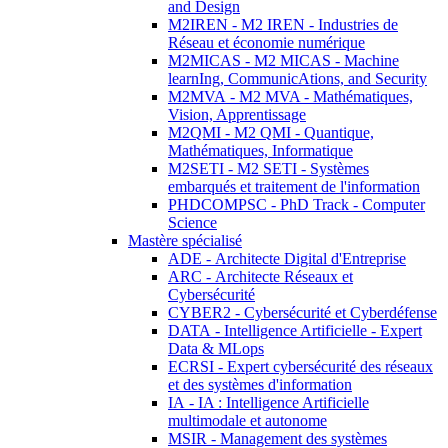
and Design
M2IREN - M2 IREN - Industries de
Réseau et économie numérique
M2MICAS - M2 MICAS - Machine
learnIng, CommunicAtions, and Security
M2MVA - M2 MVA - Mathématiques,
Vision, Apprentissage
M2QMI - M2 QMI - Quantique,
Mathématiques, Informatique
M2SETI - M2 SETI - Systèmes
embarqués et traitement de l'information
PHDCOMPSC - PhD Track - Computer
Science
Mastère spécialisé
ADE - Architecte Digital d'Entreprise
ARC - Architecte Réseaux et
Cybersécurité
CYBER2 - Cybersécurité et Cyberdéfense
DATA - Intelligence Artificielle - Expert
Data & MLops
ECRSI - Expert cybersécurité des réseaux
et des systèmes d'information
IA - IA : Intelligence Artificielle
multimodale et autonome
MSIR - Management des systèmes