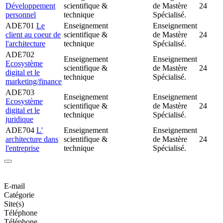
Développement
scientifique &
de Mastère
24
personnel
technique
Spécialisé.
ADE701
Le
Enseignement
Enseignement
client au coeur de
scientifique &
de Mastère
24
l'architecture
technique
Spécialisé.
ADE702
Enseignement
Enseignement
Ecosystème
scientifique &
de Mastère
24
digital et le
technique
Spécialisé.
marketing/finance
ADE703
Enseignement
Enseignement
Ecosystème
scientifique &
de Mastère
24
digital et le
technique
Spécialisé.
juridique
ADE704
L'
Enseignement
Enseignement
architecture dans
scientifique &
de Mastère
24
l'entreprise
technique
Spécialisé.
E-mail
Catégorie
Site(s)
Téléphone
Téléphone