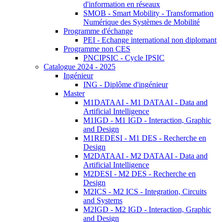
d'information en réseaux
SMOB - Smart Mobility - Transformation
Numérique des Systèmes de Mobilité
Programme d'échange
PEI - Echange international non diplomant
Programme non CES
PNCIPSIC - Cycle IPSIC
Catalogue 2024 - 2025
Ingénieur
ING - Diplôme d'ingénieur
Master
M1DATAAI - M1 DATAAI - Data and
Artificial Intelligence
M1IGD - M1 IGD - Interaction, Graphic
and Design
M1REDESI - M1 DES - Recherche en
Design
M2DATAAI - M2 DATAAI - Data and
Artificial Intelligence
M2DESI - M2 DES - Recherche en
Design
M2ICS - M2 ICS - Integration, Circuits
and Systems
M2IGD - M2 IGD - Interaction, Graphic
and Design