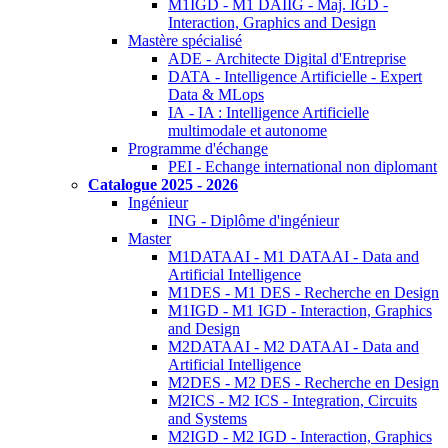
M1IGD - M1 DAIIG - Maj. IGD -
Interaction, Graphics and Design
Mastère spécialisé
ADE - Architecte Digital d'Entreprise
DATA - Intelligence Artificielle - Expert
Data & MLops
IA - IA : Intelligence Artificielle
multimodale et autonome
Programme d'échange
PEI - Echange international non diplomant
Catalogue 2025 - 2026
Ingénieur
ING - Diplôme d'ingénieur
Master
M1DATAAI - M1 DATAAI - Data and
Artificial Intelligence
M1DES - M1 DES - Recherche en Design
M1IGD - M1 IGD - Interaction, Graphics
and Design
M2DATAAI - M2 DATAAI - Data and
Artificial Intelligence
M2DES - M2 DES - Recherche en Design
M2ICS - M2 ICS - Integration, Circuits
and Systems
M2IGD - M2 IGD - Interaction, Graphics