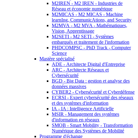
M2IREN - M2 IREN - Industries de
Réseau et économie numérique
M2MICAS - M2 MICAS - Machine
learnIng, CommunicAtions, and Security
M2MVA - M2 MVA - Mathématiques,
Vision, Apprentissage
M2SETI - M2 SETI - Systèmes
embarqués et traitement de l'information
PHDCOMPSC - PhD Track - Computer
Science
Mastère spécialisé
ADE - Architecte Digital d'Entreprise
ARC - Architecte Réseaux et
Cybersécurité
BGD - Big Data : gestion et analyse des
données massives
CYBER2 - Cybersécurité et Cyberdéfense
ECRSI - Expert cybersécurité des réseaux
et des systèmes d'information
IA - IA : Intelligence Artificielle
MSIR - Management des systèmes
d'information en réseaux
SMOB - Smart Mobility - Transformation
Numérique des Systèmes de Mobilité
Programme d'échange