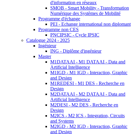
d'information en réseaux
SMOB - Smart Mobility - Transformation
Numérique des Systèmes de Mobilité
Programme d'échange
PEI - Echange international non diplomant
Programme non CES
PNCIPSIC - Cycle IPSIC
Catalogue 2024 - 2025
Ingénieur
ING - Diplôme d'ingénieur
Master
M1DATAAI - M1 DATAAI - Data and
Artificial Intelligence
M1IGD - M1 IGD - Interaction, Graphic
and Design
M1REDESI - M1 DES - Recherche en
Design
M2DATAAI - M2 DATAAI - Data and
Artificial Intelligence
M2DESI - M2 DES - Recherche en
Design
M2ICS - M2 ICS - Integration, Circuits
and Systems
M2IGD - M2 IGD - Interaction, Graphic
and Design