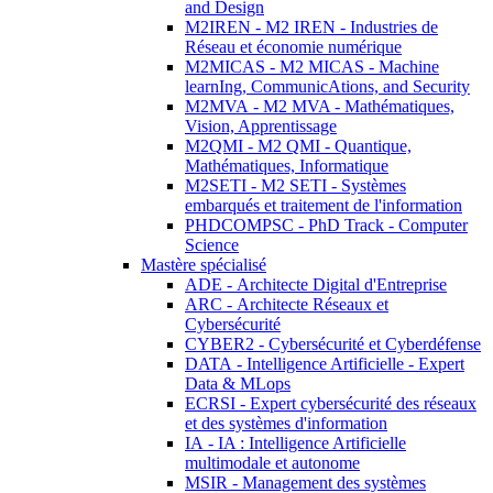
and Design
M2IREN - M2 IREN - Industries de
Réseau et économie numérique
M2MICAS - M2 MICAS - Machine
learnIng, CommunicAtions, and Security
M2MVA - M2 MVA - Mathématiques,
Vision, Apprentissage
M2QMI - M2 QMI - Quantique,
Mathématiques, Informatique
M2SETI - M2 SETI - Systèmes
embarqués et traitement de l'information
PHDCOMPSC - PhD Track - Computer
Science
Mastère spécialisé
ADE - Architecte Digital d'Entreprise
ARC - Architecte Réseaux et
Cybersécurité
CYBER2 - Cybersécurité et Cyberdéfense
DATA - Intelligence Artificielle - Expert
Data & MLops
ECRSI - Expert cybersécurité des réseaux
et des systèmes d'information
IA - IA : Intelligence Artificielle
multimodale et autonome
MSIR - Management des systèmes