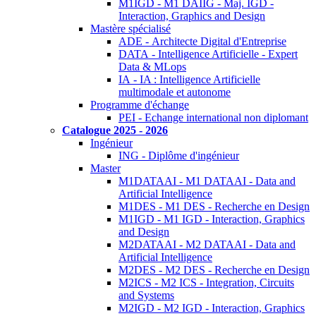
M1IGD - M1 DAIIG - Maj. IGD -
Interaction, Graphics and Design
Mastère spécialisé
ADE - Architecte Digital d'Entreprise
DATA - Intelligence Artificielle - Expert
Data & MLops
IA - IA : Intelligence Artificielle
multimodale et autonome
Programme d'échange
PEI - Echange international non diplomant
Catalogue 2025 - 2026
Ingénieur
ING - Diplôme d'ingénieur
Master
M1DATAAI - M1 DATAAI - Data and
Artificial Intelligence
M1DES - M1 DES - Recherche en Design
M1IGD - M1 IGD - Interaction, Graphics
and Design
M2DATAAI - M2 DATAAI - Data and
Artificial Intelligence
M2DES - M2 DES - Recherche en Design
M2ICS - M2 ICS - Integration, Circuits
and Systems
M2IGD - M2 IGD - Interaction, Graphics