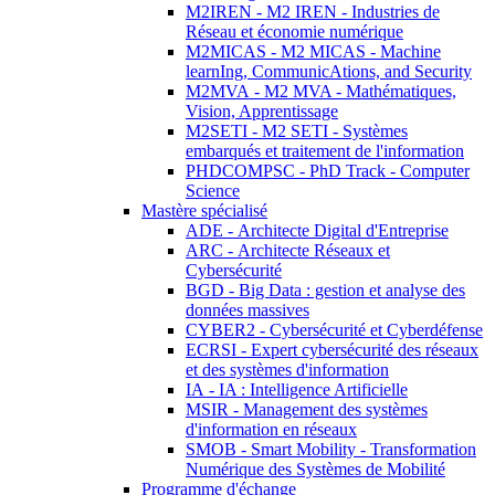
M2IREN - M2 IREN - Industries de
Réseau et économie numérique
M2MICAS - M2 MICAS - Machine
learnIng, CommunicAtions, and Security
M2MVA - M2 MVA - Mathématiques,
Vision, Apprentissage
M2SETI - M2 SETI - Systèmes
embarqués et traitement de l'information
PHDCOMPSC - PhD Track - Computer
Science
Mastère spécialisé
ADE - Architecte Digital d'Entreprise
ARC - Architecte Réseaux et
Cybersécurité
BGD - Big Data : gestion et analyse des
données massives
CYBER2 - Cybersécurité et Cyberdéfense
ECRSI - Expert cybersécurité des réseaux
et des systèmes d'information
IA - IA : Intelligence Artificielle
MSIR - Management des systèmes
d'information en réseaux
SMOB - Smart Mobility - Transformation
Numérique des Systèmes de Mobilité
Programme d'échange