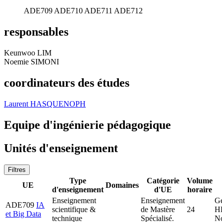
ADE709
ADE710
ADE711
ADE712
responsables
Keunwoo LIM
Noemie SIMONI
coordinateurs des études
Laurent HASQUENOPH
Equipe d'ingénierie pédagogique
Unités d'enseignement
Filtres
Type
Catégorie
Volume
UE
Domaines
d'enseignement
d'UE
horaire
Enseignement
Enseignement
G
ADE709
IA
scientifique &
de Mastère
24
H
et Big Data
technique
Spécialisé.
N