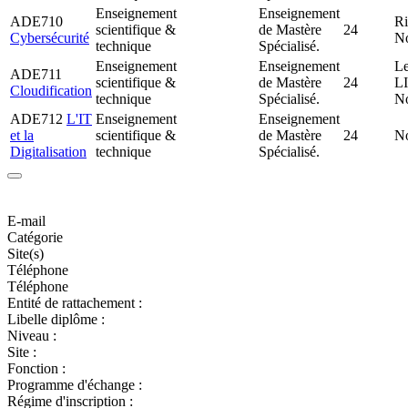
Enseignement
Enseignement
ADE710
R
scientifique &
de Mastère
24
Cybersécurité
N
technique
Spécialisé.
Enseignement
Enseignement
L
ADE711
scientifique &
de Mastère
24
L
Cloudification
technique
Spécialisé.
N
ADE712
L'IT
Enseignement
Enseignement
et la
scientifique &
de Mastère
24
N
Digitalisation
technique
Spécialisé.
E-mail
Catégorie
Site(s)
Téléphone
Téléphone
Entité de rattachement :
Libelle diplôme :
Niveau :
Site :
Fonction :
Programme d'échange :
Régime d'inscription :