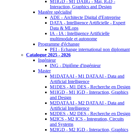
M1IGD - M1 DAIIG - Maj. IGD -
Interaction, Graphics and Design
Mastère spécialisé
ADE - Architecte Digital d'Entreprise
DATA - Intelligence Artificielle - Expert
Data & MLops
IA - IA : Intelligence Artificielle
multimodale et autonome
Programme d'échange
PEI - Echange international non diplomant
Catalogue 2025 - 2026
Ingénieur
ING - Diplôme d'ingénieur
Master
M1DATAAI - M1 DATAAI - Data and
Artificial Intelligence
M1DES - M1 DES - Recherche en Design
M1IGD - M1 IGD - Interaction, Graphics
and Design
M2DATAAI - M2 DATAAI - Data and
Artificial Intelligence
M2DES - M2 DES - Recherche en Design
M2ICS - M2 ICS - Integration, Circuits
and Systems
M2IGD - M2 IGD - Interaction, Graphics