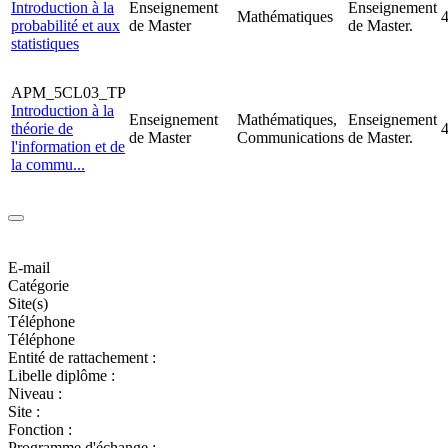
Introduction à la
Enseignement
Enseignement
Mathématiques
probabilité et aux
de Master
de Master.
statistiques
APM_5CL03_TP
Introduction à la
Enseignement
Mathématiques,
Enseignement
théorie de
de Master
Communications
de Master.
l'information et de
la commu...
E-mail
Catégorie
Site(s)
Téléphone
Téléphone
Entité de rattachement :
Libelle diplôme :
Niveau :
Site :
Fonction :
Programme d'échange :