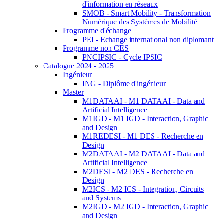
d'information en réseaux
SMOB - Smart Mobility - Transformation
Numérique des Systèmes de Mobilité
Programme d'échange
PEI - Echange international non diplomant
Programme non CES
PNCIPSIC - Cycle IPSIC
Catalogue 2024 - 2025
Ingénieur
ING - Diplôme d'ingénieur
Master
M1DATAAI - M1 DATAAI - Data and
Artificial Intelligence
M1IGD - M1 IGD - Interaction, Graphic
and Design
M1REDESI - M1 DES - Recherche en
Design
M2DATAAI - M2 DATAAI - Data and
Artificial Intelligence
M2DESI - M2 DES - Recherche en
Design
M2ICS - M2 ICS - Integration, Circuits
and Systems
M2IGD - M2 IGD - Interaction, Graphic
and Design