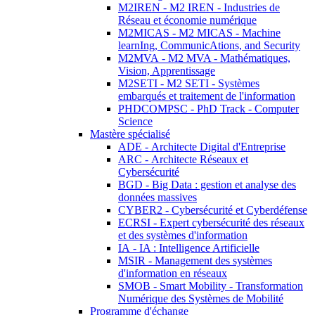
M2IREN - M2 IREN - Industries de
Réseau et économie numérique
M2MICAS - M2 MICAS - Machine
learnIng, CommunicAtions, and Security
M2MVA - M2 MVA - Mathématiques,
Vision, Apprentissage
M2SETI - M2 SETI - Systèmes
embarqués et traitement de l'information
PHDCOMPSC - PhD Track - Computer
Science
Mastère spécialisé
ADE - Architecte Digital d'Entreprise
ARC - Architecte Réseaux et
Cybersécurité
BGD - Big Data : gestion et analyse des
données massives
CYBER2 - Cybersécurité et Cyberdéfense
ECRSI - Expert cybersécurité des réseaux
et des systèmes d'information
IA - IA : Intelligence Artificielle
MSIR - Management des systèmes
d'information en réseaux
SMOB - Smart Mobility - Transformation
Numérique des Systèmes de Mobilité
Programme d'échange