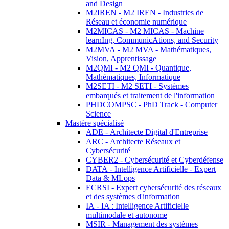
and Design
M2IREN - M2 IREN - Industries de
Réseau et économie numérique
M2MICAS - M2 MICAS - Machine
learnIng, CommunicAtions, and Security
M2MVA - M2 MVA - Mathématiques,
Vision, Apprentissage
M2QMI - M2 QMI - Quantique,
Mathématiques, Informatique
M2SETI - M2 SETI - Systèmes
embarqués et traitement de l'information
PHDCOMPSC - PhD Track - Computer
Science
Mastère spécialisé
ADE - Architecte Digital d'Entreprise
ARC - Architecte Réseaux et
Cybersécurité
CYBER2 - Cybersécurité et Cyberdéfense
DATA - Intelligence Artificielle - Expert
Data & MLops
ECRSI - Expert cybersécurité des réseaux
et des systèmes d'information
IA - IA : Intelligence Artificielle
multimodale et autonome
MSIR - Management des systèmes