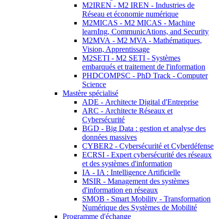
M2IREN - M2 IREN - Industries de
Réseau et économie numérique
M2MICAS - M2 MICAS - Machine
learnIng, CommunicAtions, and Security
M2MVA - M2 MVA - Mathématiques,
Vision, Apprentissage
M2SETI - M2 SETI - Systèmes
embarqués et traitement de l'information
PHDCOMPSC - PhD Track - Computer
Science
Mastère spécialisé
ADE - Architecte Digital d'Entreprise
ARC - Architecte Réseaux et
Cybersécurité
BGD - Big Data : gestion et analyse des
données massives
CYBER2 - Cybersécurité et Cyberdéfense
ECRSI - Expert cybersécurité des réseaux
et des systèmes d'information
IA - IA : Intelligence Artificielle
MSIR - Management des systèmes
d'information en réseaux
SMOB - Smart Mobility - Transformation
Numérique des Systèmes de Mobilité
Programme d'échange