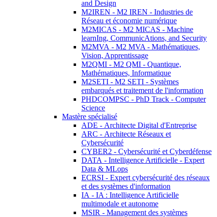
and Design
M2IREN - M2 IREN - Industries de
Réseau et économie numérique
M2MICAS - M2 MICAS - Machine
learnIng, CommunicAtions, and Security
M2MVA - M2 MVA - Mathématiques,
Vision, Apprentissage
M2QMI - M2 QMI - Quantique,
Mathématiques, Informatique
M2SETI - M2 SETI - Systèmes
embarqués et traitement de l'information
PHDCOMPSC - PhD Track - Computer
Science
Mastère spécialisé
ADE - Architecte Digital d'Entreprise
ARC - Architecte Réseaux et
Cybersécurité
CYBER2 - Cybersécurité et Cyberdéfense
DATA - Intelligence Artificielle - Expert
Data & MLops
ECRSI - Expert cybersécurité des réseaux
et des systèmes d'information
IA - IA : Intelligence Artificielle
multimodale et autonome
MSIR - Management des systèmes