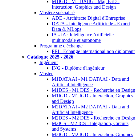
M1IGD - M1 DAIIG - Maj. IGD -
Interaction, Graphics and Design
Mastère spécialisé
ADE - Architecte Digital d'Entreprise
DATA - Intelligence Artificielle - Expert
Data & MLops
IA - IA : Intelligence Artificielle
multimodale et autonome
Programme d'échange
PEI - Echange international non diplomant
Catalogue 2025 - 2026
Ingénieur
ING - Diplôme d'ingénieur
Master
M1DATAAI - M1 DATAAI - Data and
Artificial Intelligence
M1DES - M1 DES - Recherche en Design
M1IGD - M1 IGD - Interaction, Graphics
and Design
M2DATAAI - M2 DATAAI - Data and
Artificial Intelligence
M2DES - M2 DES - Recherche en Design
M2ICS - M2 ICS - Integration, Circuits
and Systems
M2IGD - M2 IGD - Interaction, Graphics