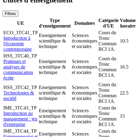
Unités d'enseignement
Filtres
Type
Catégorie
Volume
UE
Domaines
d'enseignement
d'UE
horaire
ECO_3TC41_TP
Cours du
Enseignement
Sciences
Introduction à
Tronc
scientifique &
économiques
10.5
l'économie
Commun
technique
et sociales
contemporaine
BCI 1A.
HSS_3TC40_TP
Cours du
Pratiques et
Enseignement
Sciences
Tronc
analyses de
scientifique &
économiques
16.5
Commun
communication
technique
et sociales
BCI 1A.
écrite
Cours du
HSS_3TC42_TP
Enseignement
Sciences
Tronc
Technologies &
scientifique &
économiques
22.5
Commun
société
technique
et sociales
BCI 1A.
IME_3TC43_TP
Cours du
Enseignement
Sciences
Introduction au
Tronc
scientifique &
économiques
15
management : jeu
Commun
technique
et sociales
d'entreprise
BCI 1A.
IME_3TC44_TP
Cours du
Enseignement
Sciences
Entrepreneuriat et
Tronc