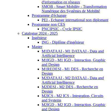
d'information en réseaux
SMOB - Smart Mobility - Transformation
Numérique des Systèmes de Mobilité
Programme d'échange
PEI - Echange international non diplomant
Programme non CES
PNCIPSIC - Cycle IPSIC
Catalogue 2024 - 2025
Ingénieur
ING - Diplôme d'ingénieur
Master
M1DATAAI - M1 DATAAI - Data and
Artificial Intelligence
M1IGD - M1 IGD - Interaction, Graphic
and Design
M1REDESI - M1 DES - Recherche en
Design
M2DATAAI - M2 DATAAI - Data and
Artificial Intelligence
M2DESI - M2 DES - Recherche en
Design
M2ICS - M2 ICS - Integration, Circuits
and Systems
M2IGD - M2 IGD - Interaction, Graphic
and Design