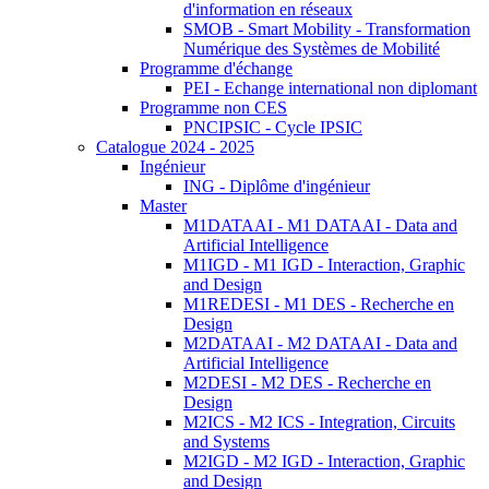
d'information en réseaux
SMOB - Smart Mobility - Transformation
Numérique des Systèmes de Mobilité
Programme d'échange
PEI - Echange international non diplomant
Programme non CES
PNCIPSIC - Cycle IPSIC
Catalogue 2024 - 2025
Ingénieur
ING - Diplôme d'ingénieur
Master
M1DATAAI - M1 DATAAI - Data and
Artificial Intelligence
M1IGD - M1 IGD - Interaction, Graphic
and Design
M1REDESI - M1 DES - Recherche en
Design
M2DATAAI - M2 DATAAI - Data and
Artificial Intelligence
M2DESI - M2 DES - Recherche en
Design
M2ICS - M2 ICS - Integration, Circuits
and Systems
M2IGD - M2 IGD - Interaction, Graphic
and Design