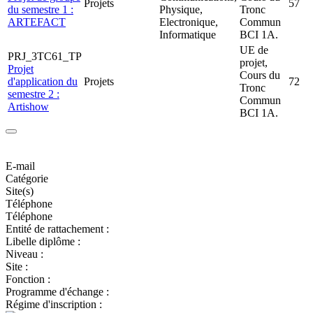
Projets
57
du semestre 1 :
Physique,
Tronc
ARTEFACT
Electronique,
Commun
Informatique
BCI 1A.
UE de
PRJ_3TC61_TP
projet,
Projet
Cours du
d'application du
Projets
72
Tronc
semestre 2 :
Commun
Artishow
BCI 1A.
E-mail
Catégorie
Site(s)
Téléphone
Téléphone
Entité de rattachement :
Libelle diplôme :
Niveau :
Site :
Fonction :
Programme d'échange :
Régime d'inscription :