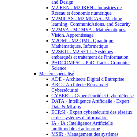
and Design
M2IREN - M2 IREN - Industries de
Réseau et économie numérique
M2MICAS - M2 MICAS - Machine
learnIng, CommunicAtions, and Security
M2MVA - M2 MVA - Mathématiques,
Vision, Apprentissage
M2QMI - M2 QMI - Quantique,
Mathématiques, Informatique
M2SETI - M2 SETI - Systèmes
embarqués et traitement de l'information
PHDCOMPSC - PhD Track - Computer
Science
Mastère spécialisé
ADE - Architecte Digital d'Entreprise
ARC - Architecte Réseaux et
Cybersécurité
CYBER2 - Cybersécurité et Cyberdéfense
DATA - Intelligence Artificielle - Expert
Data & MLops
ECRSI - Expert cybersécurité des réseaux
et des systèmes d'information
IA - IA : Intelligence Artificielle
multimodale et autonome
MSIR - Management des systèmes