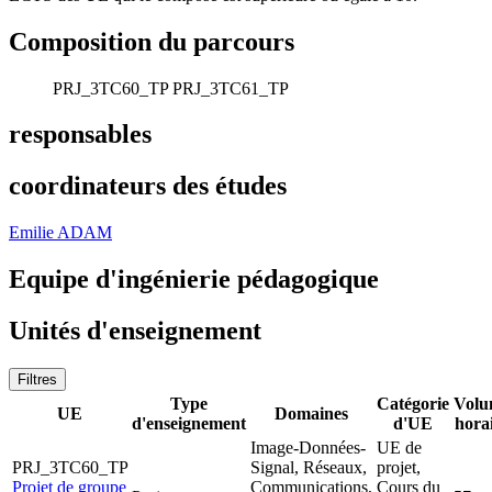
Composition du parcours
PRJ_3TC60_TP
PRJ_3TC61_TP
responsables
coordinateurs des études
Emilie ADAM
Equipe d'ingénierie pédagogique
Unités d'enseignement
Filtres
Type
Catégorie
Volu
UE
Domaines
d'enseignement
d'UE
hora
Image-Données-
UE de
PRJ_3TC60_TP
Signal, Réseaux,
projet,
Projet de groupe
Communications,
Cours du