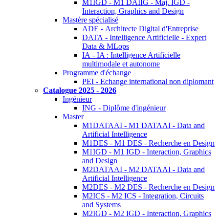
M1IGD - M1 DAIIG - Maj. IGD -
Interaction, Graphics and Design
Mastère spécialisé
ADE - Architecte Digital d'Entreprise
DATA - Intelligence Artificielle - Expert
Data & MLops
IA - IA : Intelligence Artificielle
multimodale et autonome
Programme d'échange
PEI - Echange international non diplomant
Catalogue 2025 - 2026
Ingénieur
ING - Diplôme d'ingénieur
Master
M1DATAAI - M1 DATAAI - Data and
Artificial Intelligence
M1DES - M1 DES - Recherche en Design
M1IGD - M1 IGD - Interaction, Graphics
and Design
M2DATAAI - M2 DATAAI - Data and
Artificial Intelligence
M2DES - M2 DES - Recherche en Design
M2ICS - M2 ICS - Integration, Circuits
and Systems
M2IGD - M2 IGD - Interaction, Graphics