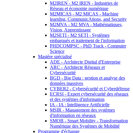
M2IREN - M2 IREN - Industries de
Réseau et économie numérique
M2MICAS - M2 MICAS - Machine
learnIng, CommunicAtions, and Security
M2MVA - M2 MVA - Mathématiques,
Vision, Apprentissage
M2SETI - M2 SETI - Systèmes
embarqués et traitement de l'information
PHDCOMPSC - PhD Track - Computer
Science
Mastère spécialisé
ADE - Architecte Digital d'Entreprise
ARC - Architecte Réseaux et
Cybersécurité
BGD - Big Data : gestion et analyse des
données massives
CYBER2 - Cybersécurité et Cyberdéfense
ECRSI - Expert cybersécurité des réseaux
et des systèmes d'information
IA - IA : Intelligence Artificielle
MSIR - Management des systèmes
d'information en réseaux
SMOB - Smart Mobility - Transformation
Numérique des Systèmes de Mobilité
Programme d'échange