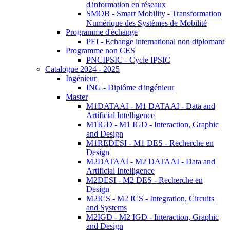
d'information en réseaux
SMOB - Smart Mobility - Transformation
Numérique des Systèmes de Mobilité
Programme d'échange
PEI - Echange international non diplomant
Programme non CES
PNCIPSIC - Cycle IPSIC
Catalogue 2024 - 2025
Ingénieur
ING - Diplôme d'ingénieur
Master
M1DATAAI - M1 DATAAI - Data and
Artificial Intelligence
M1IGD - M1 IGD - Interaction, Graphic
and Design
M1REDESI - M1 DES - Recherche en
Design
M2DATAAI - M2 DATAAI - Data and
Artificial Intelligence
M2DESI - M2 DES - Recherche en
Design
M2ICS - M2 ICS - Integration, Circuits
and Systems
M2IGD - M2 IGD - Interaction, Graphic
and Design