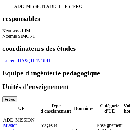
ADE_MISSION
ADE_THESEPRO
responsables
Keunwoo LIM
Noemie SIMONI
coordinateurs des études
Laurent HASQUENOPH
Equipe d'ingénierie pédagogique
Unités d'enseignement
Filtres
Type
Catégorie
Vo
UE
Domaines
d'enseignement
d'UE
ho
ADE_MISSION
Mission
Stages et
Enseignement