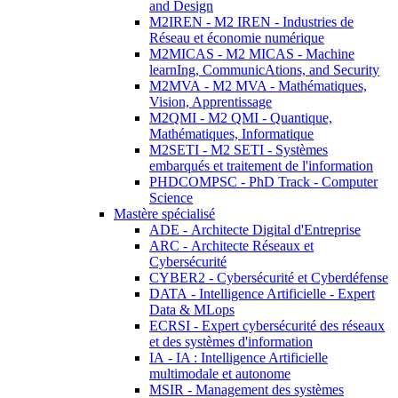
and Design
M2IREN - M2 IREN - Industries de
Réseau et économie numérique
M2MICAS - M2 MICAS - Machine
learnIng, CommunicAtions, and Security
M2MVA - M2 MVA - Mathématiques,
Vision, Apprentissage
M2QMI - M2 QMI - Quantique,
Mathématiques, Informatique
M2SETI - M2 SETI - Systèmes
embarqués et traitement de l'information
PHDCOMPSC - PhD Track - Computer
Science
Mastère spécialisé
ADE - Architecte Digital d'Entreprise
ARC - Architecte Réseaux et
Cybersécurité
CYBER2 - Cybersécurité et Cyberdéfense
DATA - Intelligence Artificielle - Expert
Data & MLops
ECRSI - Expert cybersécurité des réseaux
et des systèmes d'information
IA - IA : Intelligence Artificielle
multimodale et autonome
MSIR - Management des systèmes