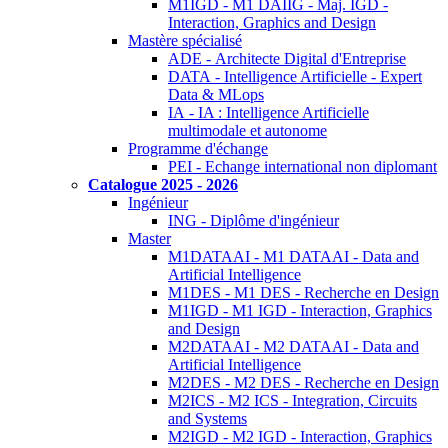
M1IGD - M1 DAIIG - Maj. IGD -
Interaction, Graphics and Design
Mastère spécialisé
ADE - Architecte Digital d'Entreprise
DATA - Intelligence Artificielle - Expert
Data & MLops
IA - IA : Intelligence Artificielle
multimodale et autonome
Programme d'échange
PEI - Echange international non diplomant
Catalogue 2025 - 2026
Ingénieur
ING - Diplôme d'ingénieur
Master
M1DATAAI - M1 DATAAI - Data and
Artificial Intelligence
M1DES - M1 DES - Recherche en Design
M1IGD - M1 IGD - Interaction, Graphics
and Design
M2DATAAI - M2 DATAAI - Data and
Artificial Intelligence
M2DES - M2 DES - Recherche en Design
M2ICS - M2 ICS - Integration, Circuits
and Systems
M2IGD - M2 IGD - Interaction, Graphics