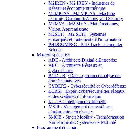
M2IREN - M2 IREN - Industries de
Réseau et économie numérique
M2MICAS - M2 MICAS - Machine
learnIng, CommunicAtions, and Security
M2MVA - M2 MVA - Mathématiques,
Vision, Apprentissage
M2SETI - M2 SETI - Systèmes
embarqués et traitement de l'information
PHDCOMPSC - PhD Track - Computer
Science
Mastère spécialisé
ADE - Architecte Digital d'Entreprise
ARC - Architecte Réseaux et
Cybersécurité
BGD - Big Data : gestion et analyse des
données massives
CYBER2 - Cybersécurité et Cyberdéfense
ECRSI - Expert cybersécurité des réseaux
et des systèmes d'information
IA - IA : Intelligence Artificielle
MSIR - Management des systèmes
d'information en réseaux
SMOB - Smart Mobility - Transformation
Numérique des Systèmes de Mobilité
Programme d'échange