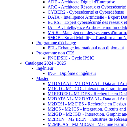
ADE - Architecte Digital d'Entreprise
ARC - Architecte Réseaux et Cybersécurité
CYBER2 - Cybersécurité et Cyberdéfense
DATA - Intelligence Artificielle - Expert 
ECRSI - Expert cybersécurité des réseaux et
IA - IA : Intelligence Artificielle multimoda
MSIR - Management des systèmes d'informa
SMOB - Smart Mobility - Transformation N
Programme d'échange
PEI - Echange international non diplomant
Programme non CES
PNCIPSIC - Cycle IPSIC
Catalogue 2024 - 2025
Ingénieur
ING - Diplôme d'ingénieur
Master
M1DATAAI - M1 DATAAI - Data and Artific
M1IGD - M1 IGD - Interaction, Graphic an
M1REDESI - M1 DES - Recherche en Des
M2DATAAI - M2 DATAAI - Data and Artific
M2DESI - M2 DES - Recherche en Design
M2ICS - M2 ICS - Integration, Circuits and
M2IGD - M2 IGD - Interaction, Graphic an
M2IREN - M2 IREN - Industries de Réseau
M2MICAS - M2 MICAS - Machine learnIng