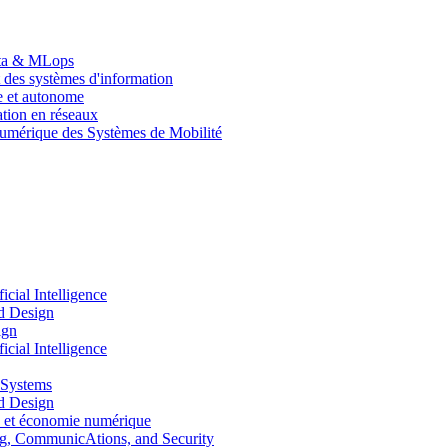
Data & MLops
 des systèmes d'information
le et autonome
tion en réseaux
umérique des Systèmes de Mobilité
ial Intelligence
d Design
ign
ial Intelligence
 Systems
d Design
 et économie numérique
, CommunicAtions, and Security