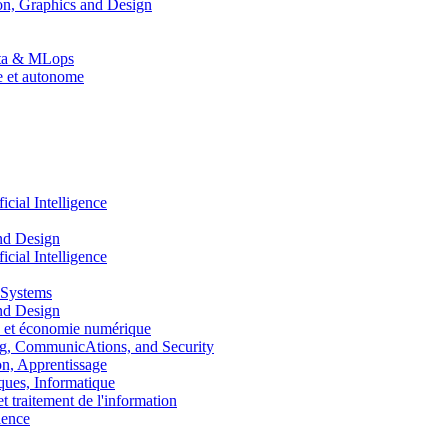
n, Graphics and Design
Data & MLops
le et autonome
ial Intelligence
nd Design
ial Intelligence
 Systems
nd Design
 et économie numérique
, CommunicAtions, and Security
, Apprentissage
ues, Informatique
traitement de l'information
ence