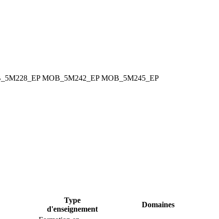
_5M228_EP
MOB_5M242_EP
MOB_5M245_EP
Type
Domaines
d'enseignement