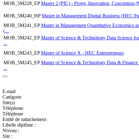
MOB_5M228_EP
Master 2 (PIC) - Projet, Innovation, Conception (M
MOB_5M240_HP
Master in Management Digital Business (HEC Par
MOB_5M241_EP
Master in Management Quantitative Economics a
(...
MOB_5M242_EP
Master of Science & Technology Data Science fo
...
MOB_5M243_EP
Master of Science X - HEC Entrepreneurs
MOB_5M245_EP
Master of Science & Technology Data & Finance
...
E-mail
Catégorie
Site(s)
Téléphone
Téléphone
Entité de rattachement :
Libelle diplôme :
Niveau :
Site :