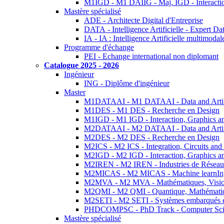
M1IGD - M1 DAIIG - Maj. IGD - Interactio
Mastère spécialisé
ADE - Architecte Digital d'Entreprise
DATA - Intelligence Artificielle - Expert 
IA - IA : Intelligence Artificielle multimoda
Programme d'échange
PEI - Echange international non diplomant
Catalogue 2025 - 2026
Ingénieur
ING - Diplôme d'ingénieur
Master
M1DATAAI - M1 DATAAI - Data and Artific
M1DES - M1 DES - Recherche en Design
M1IGD - M1 IGD - Interaction, Graphics a
M2DATAAI - M2 DATAAI - Data and Artific
M2DES - M2 DES - Recherche en Design
M2ICS - M2 ICS - Integration, Circuits and
M2IGD - M2 IGD - Interaction, Graphics a
M2IREN - M2 IREN - Industries de Réseau
M2MICAS - M2 MICAS - Machine learnIng
M2MVA - M2 MVA - Mathématiques, Vision
M2QMI - M2 QMI - Quantique, Mathématiq
M2SETI - M2 SETI - Systèmes embarqués et 
PHDCOMPSC - PhD Track - Computer Sci
Mastère spécialisé