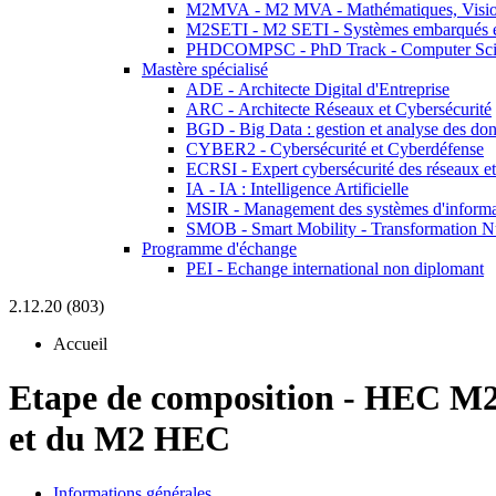
M2MVA - M2 MVA - Mathématiques, Vision
M2SETI - M2 SETI - Systèmes embarqués et 
PHDCOMPSC - PhD Track - Computer Sci
Mastère spécialisé
ADE - Architecte Digital d'Entreprise
ARC - Architecte Réseaux et Cybersécurité
BGD - Big Data : gestion et analyse des do
CYBER2 - Cybersécurité et Cyberdéfense
ECRSI - Expert cybersécurité des réseaux et
IA - IA : Intelligence Artificielle
MSIR - Management des systèmes d'informa
SMOB - Smart Mobility - Transformation N
Programme d'échange
PEI - Echange international non diplomant
2.12.20 (803)
Accueil
Etape de composition
-
HEC M2
et du M2 HEC
Informations générales