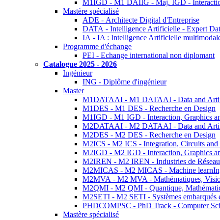
M1IGD - M1 DAIIG - Maj. IGD - Interactio
Mastère spécialisé
ADE - Architecte Digital d'Entreprise
DATA - Intelligence Artificielle - Expert 
IA - IA : Intelligence Artificielle multimoda
Programme d'échange
PEI - Echange international non diplomant
Catalogue 2025 - 2026
Ingénieur
ING - Diplôme d'ingénieur
Master
M1DATAAI - M1 DATAAI - Data and Artific
M1DES - M1 DES - Recherche en Design
M1IGD - M1 IGD - Interaction, Graphics a
M2DATAAI - M2 DATAAI - Data and Artific
M2DES - M2 DES - Recherche en Design
M2ICS - M2 ICS - Integration, Circuits and
M2IGD - M2 IGD - Interaction, Graphics a
M2IREN - M2 IREN - Industries de Réseau
M2MICAS - M2 MICAS - Machine learnIng
M2MVA - M2 MVA - Mathématiques, Vision
M2QMI - M2 QMI - Quantique, Mathématiq
M2SETI - M2 SETI - Systèmes embarqués et 
PHDCOMPSC - PhD Track - Computer Sci
Mastère spécialisé