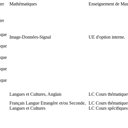
er
Mathématiques
Enseignement de Mast
er
ique
Image-Données-Signal
UE d'option interne.
ique
ique
ique
ique
Langues et Cultures, Anglais
LC Cours thématique
Français Langue Etrangère et/ou Seconde,
LC Cours thématique
Langues et Cultures
LC Cours spécifiques