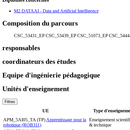
M2 DATAAI - Data and Artificial Intelligence
Composition du parcours
CSC_53431_EP
CSC_53439_EP
CSC_51073_EP
CSC_5444
responsables
coordinateurs des études
Equipe d'ingénierie pédagogique
Unités d'enseignement
Filtres
UE
Type d'enseignem
APM_5AI05_TA (TP)
Apprentissage pour la
Enseignement scientif
robotique (ROB311)
& technique