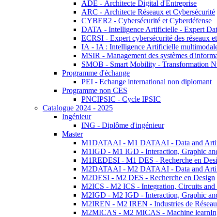
ADE - Architecte Digital d'Entreprise
ARC - Architecte Réseaux et Cybersécurité
CYBER2 - Cybersécurité et Cyberdéfense
DATA - Intelligence Artificielle - Expert 
ECRSI - Expert cybersécurité des réseaux et
IA - IA : Intelligence Artificielle multimoda
MSIR - Management des systèmes d'informa
SMOB - Smart Mobility - Transformation N
Programme d'échange
PEI - Echange international non diplomant
Programme non CES
PNCIPSIC - Cycle IPSIC
Catalogue 2024 - 2025
Ingénieur
ING - Diplôme d'ingénieur
Master
M1DATAAI - M1 DATAAI - Data and Artific
M1IGD - M1 IGD - Interaction, Graphic an
M1REDESI - M1 DES - Recherche en Des
M2DATAAI - M2 DATAAI - Data and Artific
M2DESI - M2 DES - Recherche en Design
M2ICS - M2 ICS - Integration, Circuits and
M2IGD - M2 IGD - Interaction, Graphic an
M2IREN - M2 IREN - Industries de Réseau
M2MICAS - M2 MICAS - Machine learnIng