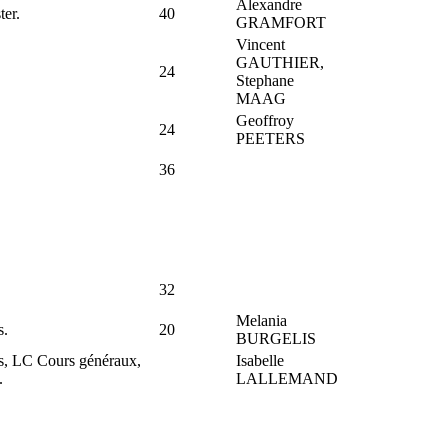
Alexandre
er.
40
GRAMFORT
Vincent
GAUTHIER,
24
Stephane
MAAG
Geoffroy
24
PEETERS
36
32
Melania
s.
20
BURGELIS
s, LC Cours généraux,
Isabelle
.
LALLEMAND