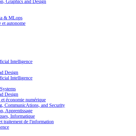
n, Graphics and Design
Data & MLops
le et autonome
ial Intelligence
nd Design
ial Intelligence
 Systems
nd Design
 et économie numérique
, CommunicAtions, and Security
, Apprentissage
ues, Informatique
traitement de l'information
ence