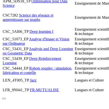
APM_5DS18_TP
Optimisation pour Data
Enseignement de Mast
Science
CSC7282
Science des réseaux et
Enseignement de Mast
apprentissage sur graphs
Enseignement scientif
CSC_5AI06_TP
Deep learning I
& technique
CSC_51073_EP
Analyse d'Image et Vision
Enseignement scientif
par Ordinateur
& technique
CSC_53431_EP
Analysis and Deep Learning
Enseignement scientif
on Geometric Data
& technique
CSC_53439_EP
Deep Reinforcement
Enseignement scientif
Learning
& technique
CSC_54444_EP
Robots souples : simulation,
Enseignement scientif
fabrication et contrôle
& technique
LEN_4T005_TP
Jazz
Langues et Culture
LFR_9N041_TP
FR-MUTUALISE
Langues et Culture