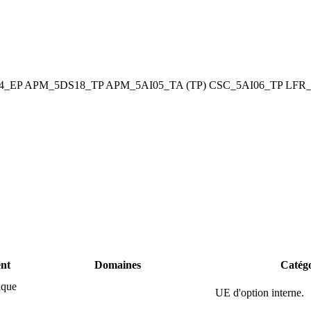
4_EP
APM_5DS18_TP
APM_5AI05_TA (TP)
CSC_5AI06_TP
LFR_
ent
Domaines
Catég
ique
UE d'option interne.