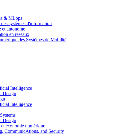
Data & MLops
 des systèmes d'information
le et autonome
tion en réseaux
umérique des Systèmes de Mobilité
ial Intelligence
d Design
ign
ial Intelligence
 Systems
d Design
 et économie numérique
, CommunicAtions, and Security