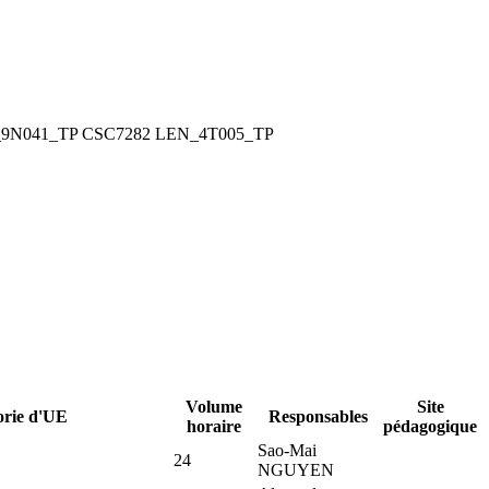
9N041_TP
CSC7282
LEN_4T005_TP
Volume
Site
orie d'UE
Responsables
horaire
pédagogique
Sao-Mai
24
NGUYEN