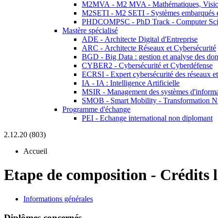
M2MVA - M2 MVA - Mathématiques, Vision
M2SETI - M2 SETI - Systèmes embarqués et 
PHDCOMPSC - PhD Track - Computer Sci
Mastère spécialisé
ADE - Architecte Digital d'Entreprise
ARC - Architecte Réseaux et Cybersécurité
BGD - Big Data : gestion et analyse des do
CYBER2 - Cybersécurité et Cyberdéfense
ECRSI - Expert cybersécurité des réseaux et
IA - IA : Intelligence Artificielle
MSIR - Management des systèmes d'informa
SMOB - Smart Mobility - Transformation N
Programme d'échange
PEI - Echange international non diplomant
2.12.20 (803)
Accueil
Etape de composition
-
Crédits
Informations générales
Diplômes concernés