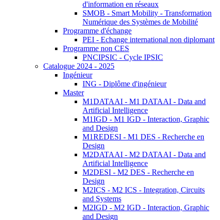
d'information en réseaux
SMOB - Smart Mobility - Transformation
Numérique des Systèmes de Mobilité
Programme d'échange
PEI - Echange international non diplomant
Programme non CES
PNCIPSIC - Cycle IPSIC
Catalogue 2024 - 2025
Ingénieur
ING - Diplôme d'ingénieur
Master
M1DATAAI - M1 DATAAI - Data and
Artificial Intelligence
M1IGD - M1 IGD - Interaction, Graphic
and Design
M1REDESI - M1 DES - Recherche en
Design
M2DATAAI - M2 DATAAI - Data and
Artificial Intelligence
M2DESI - M2 DES - Recherche en
Design
M2ICS - M2 ICS - Integration, Circuits
and Systems
M2IGD - M2 IGD - Interaction, Graphic
and Design