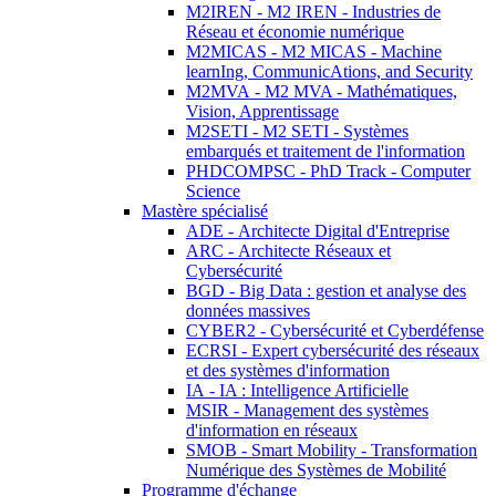
M2IREN - M2 IREN - Industries de
Réseau et économie numérique
M2MICAS - M2 MICAS - Machine
learnIng, CommunicAtions, and Security
M2MVA - M2 MVA - Mathématiques,
Vision, Apprentissage
M2SETI - M2 SETI - Systèmes
embarqués et traitement de l'information
PHDCOMPSC - PhD Track - Computer
Science
Mastère spécialisé
ADE - Architecte Digital d'Entreprise
ARC - Architecte Réseaux et
Cybersécurité
BGD - Big Data : gestion et analyse des
données massives
CYBER2 - Cybersécurité et Cyberdéfense
ECRSI - Expert cybersécurité des réseaux
et des systèmes d'information
IA - IA : Intelligence Artificielle
MSIR - Management des systèmes
d'information en réseaux
SMOB - Smart Mobility - Transformation
Numérique des Systèmes de Mobilité
Programme d'échange