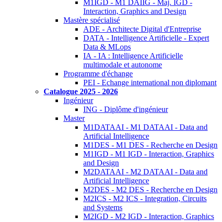
M1IGD - M1 DAIIG - Maj. IGD -
Interaction, Graphics and Design
Mastère spécialisé
ADE - Architecte Digital d'Entreprise
DATA - Intelligence Artificielle - Expert
Data & MLops
IA - IA : Intelligence Artificielle
multimodale et autonome
Programme d'échange
PEI - Echange international non diplomant
Catalogue 2025 - 2026
Ingénieur
ING - Diplôme d'ingénieur
Master
M1DATAAI - M1 DATAAI - Data and
Artificial Intelligence
M1DES - M1 DES - Recherche en Design
M1IGD - M1 IGD - Interaction, Graphics
and Design
M2DATAAI - M2 DATAAI - Data and
Artificial Intelligence
M2DES - M2 DES - Recherche en Design
M2ICS - M2 ICS - Integration, Circuits
and Systems
M2IGD - M2 IGD - Interaction, Graphics