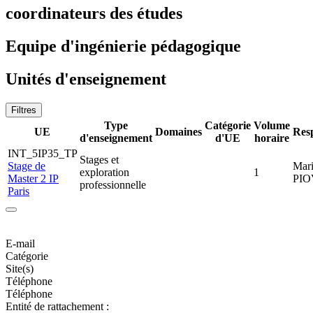
coordinateurs des études
Equipe d'ingénierie pédagogique
Unités d'enseignement
Filtres
Type
Catégorie
Volume
UE
Domaines
Res
d'enseignement
d'UE
horaire
INT_5IP35_TP
Stages et
Stage de
Mari
exploration
1
Master 2 IP
PI
professionnelle
Paris
E-mail
Catégorie
Site(s)
Téléphone
Téléphone
Entité de rattachement :