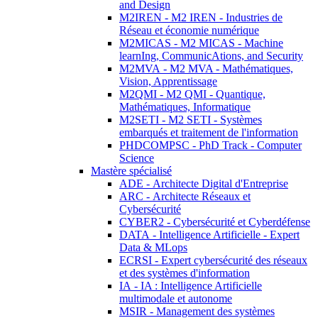
and Design
M2IREN - M2 IREN - Industries de
Réseau et économie numérique
M2MICAS - M2 MICAS - Machine
learnIng, CommunicAtions, and Security
M2MVA - M2 MVA - Mathématiques,
Vision, Apprentissage
M2QMI - M2 QMI - Quantique,
Mathématiques, Informatique
M2SETI - M2 SETI - Systèmes
embarqués et traitement de l'information
PHDCOMPSC - PhD Track - Computer
Science
Mastère spécialisé
ADE - Architecte Digital d'Entreprise
ARC - Architecte Réseaux et
Cybersécurité
CYBER2 - Cybersécurité et Cyberdéfense
DATA - Intelligence Artificielle - Expert
Data & MLops
ECRSI - Expert cybersécurité des réseaux
et des systèmes d'information
IA - IA : Intelligence Artificielle
multimodale et autonome
MSIR - Management des systèmes