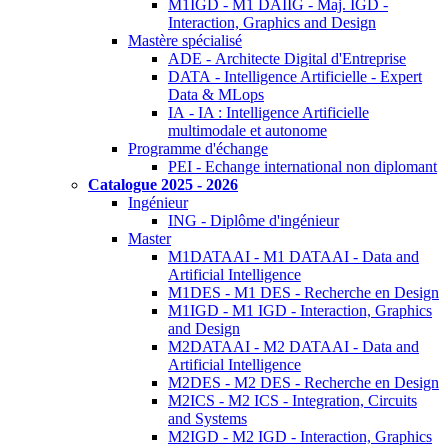
M1IGD - M1 DAIIG - Maj. IGD -
Interaction, Graphics and Design
Mastère spécialisé
ADE - Architecte Digital d'Entreprise
DATA - Intelligence Artificielle - Expert
Data & MLops
IA - IA : Intelligence Artificielle
multimodale et autonome
Programme d'échange
PEI - Echange international non diplomant
Catalogue 2025 - 2026
Ingénieur
ING - Diplôme d'ingénieur
Master
M1DATAAI - M1 DATAAI - Data and
Artificial Intelligence
M1DES - M1 DES - Recherche en Design
M1IGD - M1 IGD - Interaction, Graphics
and Design
M2DATAAI - M2 DATAAI - Data and
Artificial Intelligence
M2DES - M2 DES - Recherche en Design
M2ICS - M2 ICS - Integration, Circuits
and Systems
M2IGD - M2 IGD - Interaction, Graphics