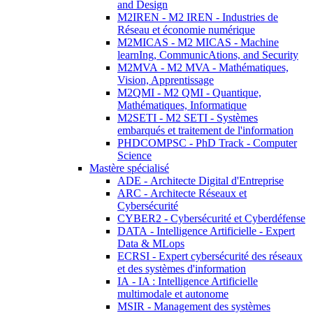
and Design
M2IREN - M2 IREN - Industries de
Réseau et économie numérique
M2MICAS - M2 MICAS - Machine
learnIng, CommunicAtions, and Security
M2MVA - M2 MVA - Mathématiques,
Vision, Apprentissage
M2QMI - M2 QMI - Quantique,
Mathématiques, Informatique
M2SETI - M2 SETI - Systèmes
embarqués et traitement de l'information
PHDCOMPSC - PhD Track - Computer
Science
Mastère spécialisé
ADE - Architecte Digital d'Entreprise
ARC - Architecte Réseaux et
Cybersécurité
CYBER2 - Cybersécurité et Cyberdéfense
DATA - Intelligence Artificielle - Expert
Data & MLops
ECRSI - Expert cybersécurité des réseaux
et des systèmes d'information
IA - IA : Intelligence Artificielle
multimodale et autonome
MSIR - Management des systèmes