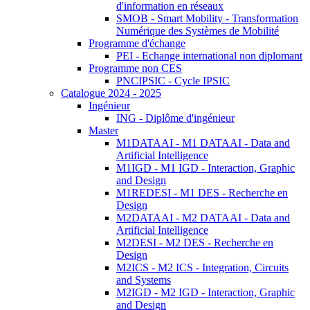
d'information en réseaux
SMOB - Smart Mobility - Transformation
Numérique des Systèmes de Mobilité
Programme d'échange
PEI - Echange international non diplomant
Programme non CES
PNCIPSIC - Cycle IPSIC
Catalogue 2024 - 2025
Ingénieur
ING - Diplôme d'ingénieur
Master
M1DATAAI - M1 DATAAI - Data and
Artificial Intelligence
M1IGD - M1 IGD - Interaction, Graphic
and Design
M1REDESI - M1 DES - Recherche en
Design
M2DATAAI - M2 DATAAI - Data and
Artificial Intelligence
M2DESI - M2 DES - Recherche en
Design
M2ICS - M2 ICS - Integration, Circuits
and Systems
M2IGD - M2 IGD - Interaction, Graphic
and Design