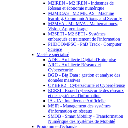
M2IREN - M2 IREN - Industries de
Réseau et économie numérique
M2MICAS - M2 MICAS - Machine
learnIng, CommunicAtions, and Security
M2MVA - M2 MVA - Mathématiques,
Vision, Apprentissage
M2SETI - M2 SETI - Systèmes
embarqués et traitement de l'information
PHDCOMPSC - PhD Track - Computer
Science
Mastère spécialisé
ADE - Architecte Digital d'Entreprise
ARC - Architecte Réseaux et
Cybersécurité
BGD - Big Data : gestion et analyse des
données massives
CYBER2 - Cybersécurité et Cyberdéfense
ECRSI - Expert cybersécurité des réseaux
et des systèmes d'information
IA - IA : Intelligence Artificielle
MSIR - Management des systèmes
d'information en réseaux
SMOB - Smart Mobility - Transformation
Numérique des Systèmes de Mobilité
Programme d'échange