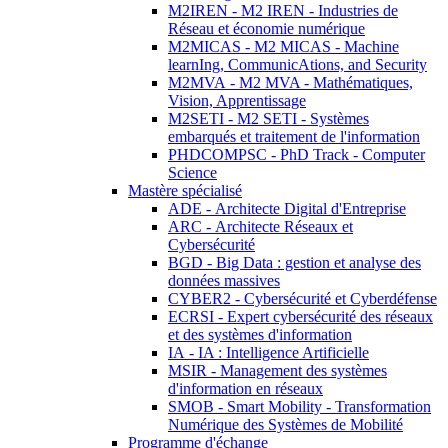
M2IREN - M2 IREN - Industries de
Réseau et économie numérique
M2MICAS - M2 MICAS - Machine
learnIng, CommunicAtions, and Security
M2MVA - M2 MVA - Mathématiques,
Vision, Apprentissage
M2SETI - M2 SETI - Systèmes
embarqués et traitement de l'information
PHDCOMPSC - PhD Track - Computer
Science
Mastère spécialisé
ADE - Architecte Digital d'Entreprise
ARC - Architecte Réseaux et
Cybersécurité
BGD - Big Data : gestion et analyse des
données massives
CYBER2 - Cybersécurité et Cyberdéfense
ECRSI - Expert cybersécurité des réseaux
et des systèmes d'information
IA - IA : Intelligence Artificielle
MSIR - Management des systèmes
d'information en réseaux
SMOB - Smart Mobility - Transformation
Numérique des Systèmes de Mobilité
Programme d'échange