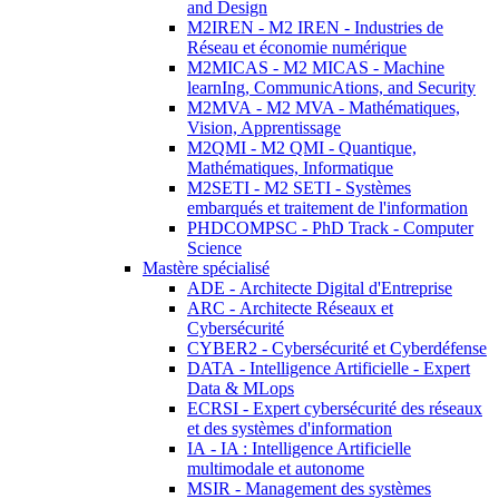
and Design
M2IREN - M2 IREN - Industries de
Réseau et économie numérique
M2MICAS - M2 MICAS - Machine
learnIng, CommunicAtions, and Security
M2MVA - M2 MVA - Mathématiques,
Vision, Apprentissage
M2QMI - M2 QMI - Quantique,
Mathématiques, Informatique
M2SETI - M2 SETI - Systèmes
embarqués et traitement de l'information
PHDCOMPSC - PhD Track - Computer
Science
Mastère spécialisé
ADE - Architecte Digital d'Entreprise
ARC - Architecte Réseaux et
Cybersécurité
CYBER2 - Cybersécurité et Cyberdéfense
DATA - Intelligence Artificielle - Expert
Data & MLops
ECRSI - Expert cybersécurité des réseaux
et des systèmes d'information
IA - IA : Intelligence Artificielle
multimodale et autonome
MSIR - Management des systèmes