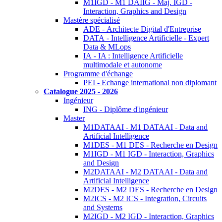
M1IGD - M1 DAIIG - Maj. IGD -
Interaction, Graphics and Design
Mastère spécialisé
ADE - Architecte Digital d'Entreprise
DATA - Intelligence Artificielle - Expert
Data & MLops
IA - IA : Intelligence Artificielle
multimodale et autonome
Programme d'échange
PEI - Echange international non diplomant
Catalogue 2025 - 2026
Ingénieur
ING - Diplôme d'ingénieur
Master
M1DATAAI - M1 DATAAI - Data and
Artificial Intelligence
M1DES - M1 DES - Recherche en Design
M1IGD - M1 IGD - Interaction, Graphics
and Design
M2DATAAI - M2 DATAAI - Data and
Artificial Intelligence
M2DES - M2 DES - Recherche en Design
M2ICS - M2 ICS - Integration, Circuits
and Systems
M2IGD - M2 IGD - Interaction, Graphics