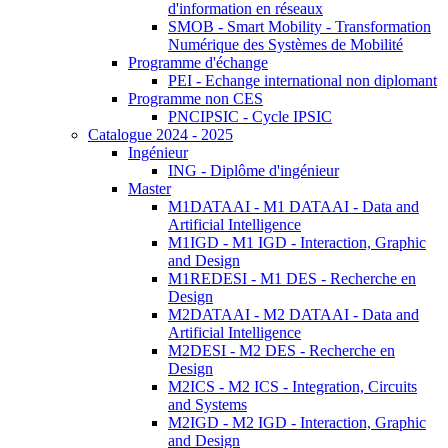
d'information en réseaux
SMOB - Smart Mobility - Transformation
Numérique des Systèmes de Mobilité
Programme d'échange
PEI - Echange international non diplomant
Programme non CES
PNCIPSIC - Cycle IPSIC
Catalogue 2024 - 2025
Ingénieur
ING - Diplôme d'ingénieur
Master
M1DATAAI - M1 DATAAI - Data and
Artificial Intelligence
M1IGD - M1 IGD - Interaction, Graphic
and Design
M1REDESI - M1 DES - Recherche en
Design
M2DATAAI - M2 DATAAI - Data and
Artificial Intelligence
M2DESI - M2 DES - Recherche en
Design
M2ICS - M2 ICS - Integration, Circuits
and Systems
M2IGD - M2 IGD - Interaction, Graphic
and Design