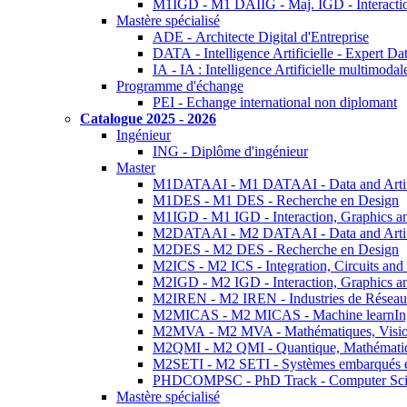
M1IGD - M1 DAIIG - Maj. IGD - Interactio
Mastère spécialisé
ADE - Architecte Digital d'Entreprise
DATA - Intelligence Artificielle - Expert 
IA - IA : Intelligence Artificielle multimoda
Programme d'échange
PEI - Echange international non diplomant
Catalogue 2025 - 2026
Ingénieur
ING - Diplôme d'ingénieur
Master
M1DATAAI - M1 DATAAI - Data and Artific
M1DES - M1 DES - Recherche en Design
M1IGD - M1 IGD - Interaction, Graphics a
M2DATAAI - M2 DATAAI - Data and Artific
M2DES - M2 DES - Recherche en Design
M2ICS - M2 ICS - Integration, Circuits and
M2IGD - M2 IGD - Interaction, Graphics a
M2IREN - M2 IREN - Industries de Réseau
M2MICAS - M2 MICAS - Machine learnIng
M2MVA - M2 MVA - Mathématiques, Vision
M2QMI - M2 QMI - Quantique, Mathématiq
M2SETI - M2 SETI - Systèmes embarqués et 
PHDCOMPSC - PhD Track - Computer Sci
Mastère spécialisé