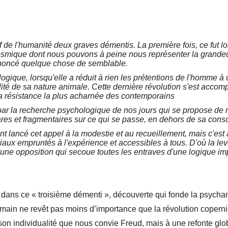
f de l'humanité deux graves démentis. La première fois, ce fut lor
 cosmique dont nous pouvons à peine nous représenter la grande
annoncé quelque chose de semblable.
ogique, lorsqu'elle a réduit à rien les prétentions de l'homme à 
ité de sa nature animale. Cette dernière révolution s'est accomp
la résistance la plus acharnée des contemporains
ar la recherche psychologique de nos jours qui se propose de m
ares et fragmentaires sur ce qui se passe, en dehors de sa cons
ent lancé cet appel à la modestie et au recueillement, mais c'es
iaux empruntés à l'expérience et accessibles à tous. D'où la lev
une opposition qui secoue toutes les entraves d'une logique imp
e dans ce « troisième démenti », découverte qui fonde la psycha
main ne revêt pas moins d’importance que la révolution copernic
on individualité que nous convie Freud, mais à une refonte glob