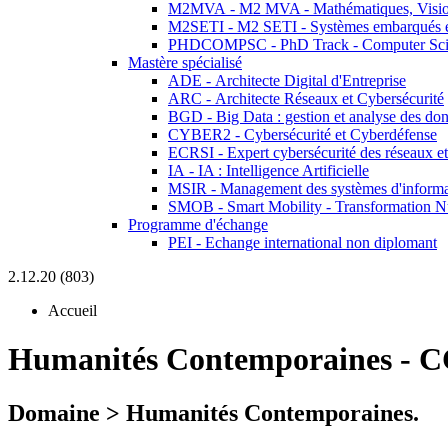
M2MVA - M2 MVA - Mathématiques, Vision
M2SETI - M2 SETI - Systèmes embarqués et 
PHDCOMPSC - PhD Track - Computer Sci
Mastère spécialisé
ADE - Architecte Digital d'Entreprise
ARC - Architecte Réseaux et Cybersécurité
BGD - Big Data : gestion et analyse des do
CYBER2 - Cybersécurité et Cyberdéfense
ECRSI - Expert cybersécurité des réseaux et
IA - IA : Intelligence Artificielle
MSIR - Management des systèmes d'informa
SMOB - Smart Mobility - Transformation N
Programme d'échange
PEI - Echange international non diplomant
2.12.20 (803)
Accueil
Humanités Contemporaines
-
C
Domaine > Humanités Contemporaines.