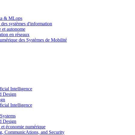
Data & MLops
 des systèmes d'information
le et autonome
tion en réseaux
umérique des Systèmes de Mobilité
ial Intelligence
d Design
ign
ial Intelligence
 Systems
d Design
 et économie numérique
, CommunicAtions, and Security