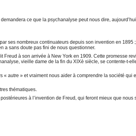
on se demandera ce que la psychanalyse peut nous dire, aujourd’h
par ses nombreux continuateurs depuis son invention en 1895 ; m
en a sans doute pas fini de nous questionner.
 dit Freud à son arrivée à New York en 1909. Cette promesse rev
alyse, vieille dame de la fin du XIXè siècle, se contente-t-ell
rs « autre » et vraiment nous aider à comprendre la société qui es
tres thématiques.
stérieures à l’invention de Freud, qui feront mieux que nous ser