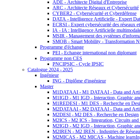
ADE - Architecte Digital d'Entreprise
ARC - Architecte Réseaux et Cybersécurité
CYBER2 - Cybersécurité et Cyberdéfense
DATA - Intelligence Artificielle - Expert 
ECRSI - Expert cybersécurité des réseaux et
IA - IA : Intelligence Artificielle multimoda
MSIR - Management des systèmes d'informa
SMOB - Smart Mobility - Transformation N
Programme d'échange
PEI - Echange international non diplomant
Programme non CES
PNCIPSIC - Cycle IPSIC
Catalogue 2024 - 2025
Ingénieur
ING - Diplôme d'ingénieur
Master
M1DATAAI - M1 DATAAI - Data and Artific
M1IGD - M1 IGD - Interaction, Graphic an
M1REDESI - M1 DES - Recherche en Des
M2DATAAI - M2 DATAAI - Data and Artific
M2DESI - M2 DES - Recherche en Design
M2ICS - M2 ICS - Integration, Circuits and
M2IGD - M2 IGD - Interaction, Graphic an
M2IREN - M2 IREN - Industries de Réseau
M2MICAS - M2 MICAS - Machine learnIng