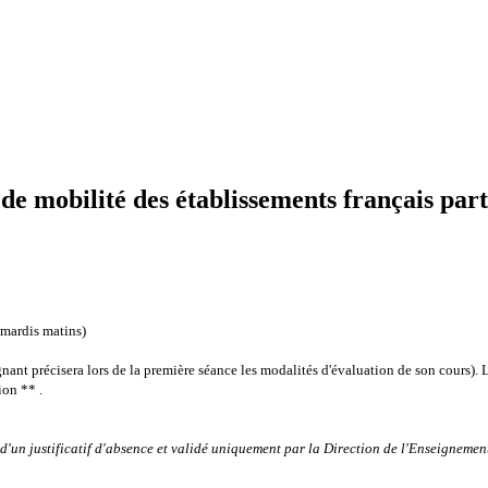
 mobilité des établissements français part
 mardis matins)
gnant précisera lors de la première séance les modalités d'évaluation de son cours).
L
ion ** .
d'un justificatif d'absence et validé uniquement par la Direction de l'Enseigneme