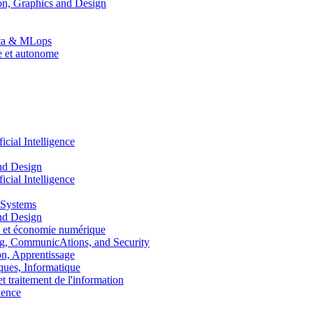
n, Graphics and Design
Data & MLops
le et autonome
ial Intelligence
nd Design
ial Intelligence
 Systems
nd Design
 et économie numérique
, CommunicAtions, and Security
, Apprentissage
ues, Informatique
traitement de l'information
ence