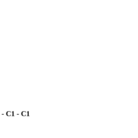
 - C1 -
C1