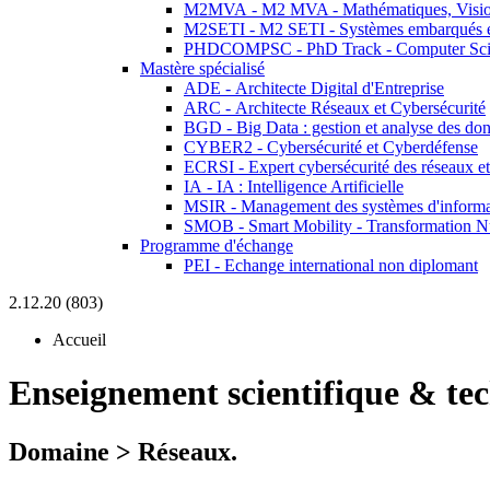
M2MVA - M2 MVA - Mathématiques, Vision
M2SETI - M2 SETI - Systèmes embarqués et 
PHDCOMPSC - PhD Track - Computer Sci
Mastère spécialisé
ADE - Architecte Digital d'Entreprise
ARC - Architecte Réseaux et Cybersécurité
BGD - Big Data : gestion et analyse des do
CYBER2 - Cybersécurité et Cyberdéfense
ECRSI - Expert cybersécurité des réseaux et
IA - IA : Intelligence Artificielle
MSIR - Management des systèmes d'informa
SMOB - Smart Mobility - Transformation N
Programme d'échange
PEI - Echange international non diplomant
2.12.20 (803)
Accueil
Enseignement scientifique & te
Domaine > Réseaux.