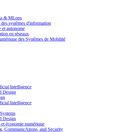
Data & MLops
 des systèmes d'information
le et autonome
tion en réseaux
umérique des Systèmes de Mobilité
ial Intelligence
d Design
ign
ial Intelligence
 Systems
d Design
 et économie numérique
, CommunicAtions, and Security