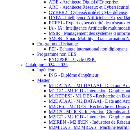
ADE - Architecte Digital d'Entreprise
ARC - Architecte Réseaux et Cybersécurité
CYBER2 - Cybersécurité et Cyberdéfense
DATA - Intelligence Artificielle - Expert 
ECRSI - Expert cybersécurité des réseaux et
IA - IA : Intelligence Artificielle multimoda
MSIR - Management des systèmes d'informa
SMOB - Smart Mobility - Transformation N
Programme d'échange
PEI - Echange international non diplomant
Programme non CES
PNCIPSIC - Cycle IPSIC
Catalogue 2024 - 2025
Ingénieur
ING - Diplôme d'ingénieur
Master
M1DATAAI - M1 DATAAI - Data and Artific
M1IGD - M1 IGD - Interaction, Graphic an
M1REDESI - M1 DES - Recherche en Des
M2DATAAI - M2 DATAAI - Data and Artific
M2DESI - M2 DES - Recherche en Design
M2ICS - M2 ICS - Integration, Circuits and
M2IGD - M2 IGD - Interaction, Graphic an
M2IREN - M2 IREN - Industries de Réseau
M2MICAS - M2 MICAS - Machine learnIng