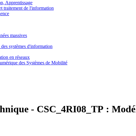
, Apprentissage
traitement de l'information
ence
nnées massives
 des systèmes d'information
tion en réseaux
umérique des Systèmes de Mobilité
chnique
-
CSC_4RI08_TP :
Modél