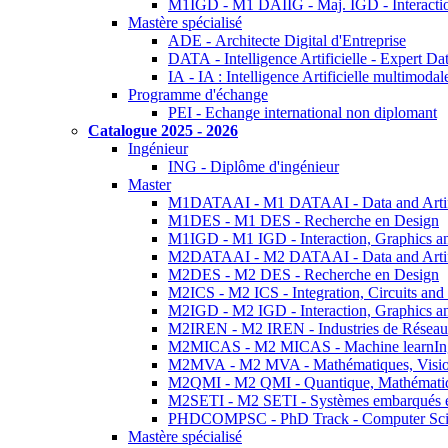
M1IGD - M1 DAIIG - Maj. IGD - Interactio
Mastère spécialisé
ADE - Architecte Digital d'Entreprise
DATA - Intelligence Artificielle - Expert 
IA - IA : Intelligence Artificielle multimoda
Programme d'échange
PEI - Echange international non diplomant
Catalogue 2025 - 2026
Ingénieur
ING - Diplôme d'ingénieur
Master
M1DATAAI - M1 DATAAI - Data and Artific
M1DES - M1 DES - Recherche en Design
M1IGD - M1 IGD - Interaction, Graphics a
M2DATAAI - M2 DATAAI - Data and Artific
M2DES - M2 DES - Recherche en Design
M2ICS - M2 ICS - Integration, Circuits and
M2IGD - M2 IGD - Interaction, Graphics a
M2IREN - M2 IREN - Industries de Réseau
M2MICAS - M2 MICAS - Machine learnIng
M2MVA - M2 MVA - Mathématiques, Vision
M2QMI - M2 QMI - Quantique, Mathématiq
M2SETI - M2 SETI - Systèmes embarqués et 
PHDCOMPSC - PhD Track - Computer Sci
Mastère spécialisé