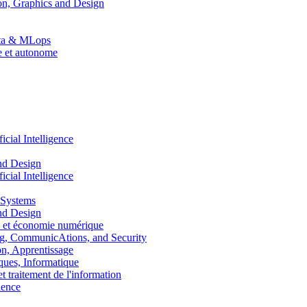
n, Graphics and Design
Data & MLops
le et autonome
ial Intelligence
nd Design
ial Intelligence
 Systems
nd Design
 et économie numérique
, CommunicAtions, and Security
, Apprentissage
ues, Informatique
traitement de l'information
ence