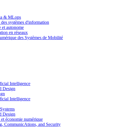
Data & MLops
 des systèmes d'information
le et autonome
tion en réseaux
umérique des Systèmes de Mobilité
ial Intelligence
d Design
ign
ial Intelligence
 Systems
d Design
 et économie numérique
, CommunicAtions, and Security