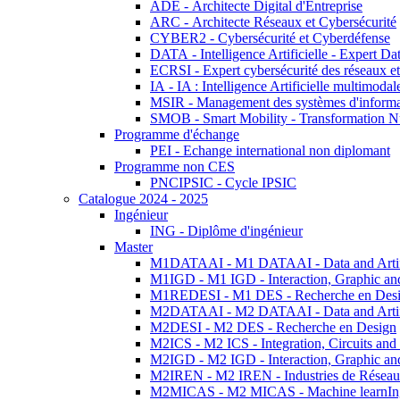
ADE - Architecte Digital d'Entreprise
ARC - Architecte Réseaux et Cybersécurité
CYBER2 - Cybersécurité et Cyberdéfense
DATA - Intelligence Artificielle - Expert 
ECRSI - Expert cybersécurité des réseaux et
IA - IA : Intelligence Artificielle multimoda
MSIR - Management des systèmes d'informa
SMOB - Smart Mobility - Transformation N
Programme d'échange
PEI - Echange international non diplomant
Programme non CES
PNCIPSIC - Cycle IPSIC
Catalogue 2024 - 2025
Ingénieur
ING - Diplôme d'ingénieur
Master
M1DATAAI - M1 DATAAI - Data and Artific
M1IGD - M1 IGD - Interaction, Graphic an
M1REDESI - M1 DES - Recherche en Des
M2DATAAI - M2 DATAAI - Data and Artific
M2DESI - M2 DES - Recherche en Design
M2ICS - M2 ICS - Integration, Circuits and
M2IGD - M2 IGD - Interaction, Graphic an
M2IREN - M2 IREN - Industries de Réseau
M2MICAS - M2 MICAS - Machine learnIng