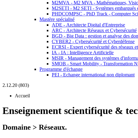
M2MVA - M2 MVA - Mathématiques, Vision
M2SETI - M2 SETI - Systèmes embarqués et 
PHDCOMPSC - PhD Track - Computer Sci
Mastère spécialisé
ADE - Architecte Digital d'Entreprise
ARC - Architecte Réseaux et Cybersécurité
BGD - Big Data : gestion et analyse des do
CYBER2 - Cybersécurité et Cyberdéfense
ECRSI - Expert cybersécurité des réseaux et
IA - IA : Intelligence Artificielle
MSIR - Management des systèmes d'informa
SMOB - Smart Mobility - Transformation N
Programme d'échange
PEI - Echange international non diplomant
2.12.20 (803)
Accueil
Enseignement scientifique & te
Domaine > Réseaux.