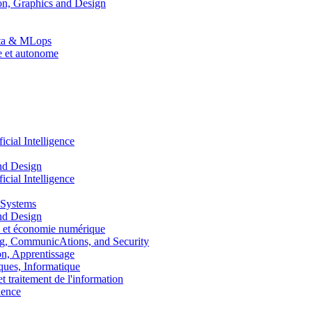
n, Graphics and Design
Data & MLops
le et autonome
ial Intelligence
nd Design
ial Intelligence
 Systems
nd Design
 et économie numérique
, CommunicAtions, and Security
, Apprentissage
ues, Informatique
traitement de l'information
ence