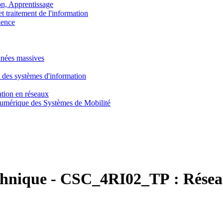
, Apprentissage
traitement de l'information
ence
nnées massives
 des systèmes d'information
tion en réseaux
umérique des Systèmes de Mobilité
chnique
-
CSC_4RI02_TP :
Résea