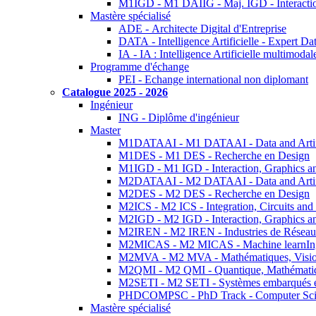
M1IGD - M1 DAIIG - Maj. IGD - Interactio
Mastère spécialisé
ADE - Architecte Digital d'Entreprise
DATA - Intelligence Artificielle - Expert 
IA - IA : Intelligence Artificielle multimoda
Programme d'échange
PEI - Echange international non diplomant
Catalogue 2025 - 2026
Ingénieur
ING - Diplôme d'ingénieur
Master
M1DATAAI - M1 DATAAI - Data and Artific
M1DES - M1 DES - Recherche en Design
M1IGD - M1 IGD - Interaction, Graphics a
M2DATAAI - M2 DATAAI - Data and Artific
M2DES - M2 DES - Recherche en Design
M2ICS - M2 ICS - Integration, Circuits and
M2IGD - M2 IGD - Interaction, Graphics a
M2IREN - M2 IREN - Industries de Réseau
M2MICAS - M2 MICAS - Machine learnIng
M2MVA - M2 MVA - Mathématiques, Vision
M2QMI - M2 QMI - Quantique, Mathématiq
M2SETI - M2 SETI - Systèmes embarqués et 
PHDCOMPSC - PhD Track - Computer Sci
Mastère spécialisé