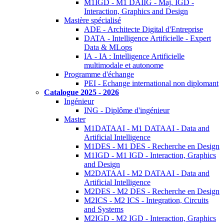
M1IGD - M1 DAIIG - Maj. IGD -
Interaction, Graphics and Design
Mastère spécialisé
ADE - Architecte Digital d'Entreprise
DATA - Intelligence Artificielle - Expert
Data & MLops
IA - IA : Intelligence Artificielle
multimodale et autonome
Programme d'échange
PEI - Echange international non diplomant
Catalogue 2025 - 2026
Ingénieur
ING - Diplôme d'ingénieur
Master
M1DATAAI - M1 DATAAI - Data and
Artificial Intelligence
M1DES - M1 DES - Recherche en Design
M1IGD - M1 IGD - Interaction, Graphics
and Design
M2DATAAI - M2 DATAAI - Data and
Artificial Intelligence
M2DES - M2 DES - Recherche en Design
M2ICS - M2 ICS - Integration, Circuits
and Systems
M2IGD - M2 IGD - Interaction, Graphics