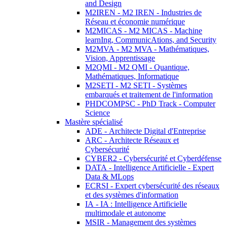
and Design
M2IREN - M2 IREN - Industries de
Réseau et économie numérique
M2MICAS - M2 MICAS - Machine
learnIng, CommunicAtions, and Security
M2MVA - M2 MVA - Mathématiques,
Vision, Apprentissage
M2QMI - M2 QMI - Quantique,
Mathématiques, Informatique
M2SETI - M2 SETI - Systèmes
embarqués et traitement de l'information
PHDCOMPSC - PhD Track - Computer
Science
Mastère spécialisé
ADE - Architecte Digital d'Entreprise
ARC - Architecte Réseaux et
Cybersécurité
CYBER2 - Cybersécurité et Cyberdéfense
DATA - Intelligence Artificielle - Expert
Data & MLops
ECRSI - Expert cybersécurité des réseaux
et des systèmes d'information
IA - IA : Intelligence Artificielle
multimodale et autonome
MSIR - Management des systèmes