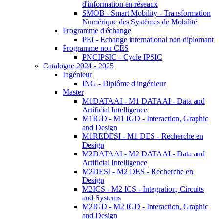
d'information en réseaux
SMOB - Smart Mobility - Transformation
Numérique des Systèmes de Mobilité
Programme d'échange
PEI - Echange international non diplomant
Programme non CES
PNCIPSIC - Cycle IPSIC
Catalogue 2024 - 2025
Ingénieur
ING - Diplôme d'ingénieur
Master
M1DATAAI - M1 DATAAI - Data and
Artificial Intelligence
M1IGD - M1 IGD - Interaction, Graphic
and Design
M1REDESI - M1 DES - Recherche en
Design
M2DATAAI - M2 DATAAI - Data and
Artificial Intelligence
M2DESI - M2 DES - Recherche en
Design
M2ICS - M2 ICS - Integration, Circuits
and Systems
M2IGD - M2 IGD - Interaction, Graphic
and Design