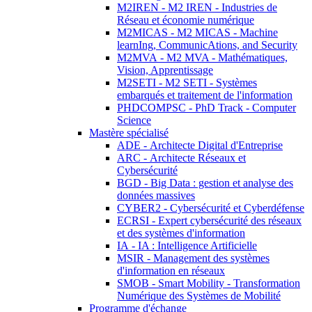
M2IREN - M2 IREN - Industries de
Réseau et économie numérique
M2MICAS - M2 MICAS - Machine
learnIng, CommunicAtions, and Security
M2MVA - M2 MVA - Mathématiques,
Vision, Apprentissage
M2SETI - M2 SETI - Systèmes
embarqués et traitement de l'information
PHDCOMPSC - PhD Track - Computer
Science
Mastère spécialisé
ADE - Architecte Digital d'Entreprise
ARC - Architecte Réseaux et
Cybersécurité
BGD - Big Data : gestion et analyse des
données massives
CYBER2 - Cybersécurité et Cyberdéfense
ECRSI - Expert cybersécurité des réseaux
et des systèmes d'information
IA - IA : Intelligence Artificielle
MSIR - Management des systèmes
d'information en réseaux
SMOB - Smart Mobility - Transformation
Numérique des Systèmes de Mobilité
Programme d'échange