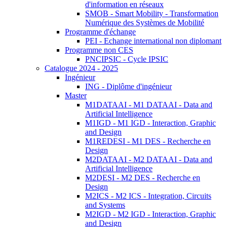
d'information en réseaux
SMOB - Smart Mobility - Transformation
Numérique des Systèmes de Mobilité
Programme d'échange
PEI - Echange international non diplomant
Programme non CES
PNCIPSIC - Cycle IPSIC
Catalogue 2024 - 2025
Ingénieur
ING - Diplôme d'ingénieur
Master
M1DATAAI - M1 DATAAI - Data and
Artificial Intelligence
M1IGD - M1 IGD - Interaction, Graphic
and Design
M1REDESI - M1 DES - Recherche en
Design
M2DATAAI - M2 DATAAI - Data and
Artificial Intelligence
M2DESI - M2 DES - Recherche en
Design
M2ICS - M2 ICS - Integration, Circuits
and Systems
M2IGD - M2 IGD - Interaction, Graphic
and Design