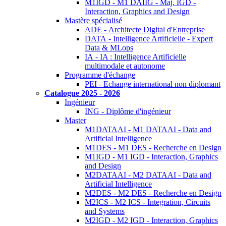
M1IGD - M1 DAIIG - Maj. IGD -
Interaction, Graphics and Design
Mastère spécialisé
ADE - Architecte Digital d'Entreprise
DATA - Intelligence Artificielle - Expert
Data & MLops
IA - IA : Intelligence Artificielle
multimodale et autonome
Programme d'échange
PEI - Echange international non diplomant
Catalogue 2025 - 2026
Ingénieur
ING - Diplôme d'ingénieur
Master
M1DATAAI - M1 DATAAI - Data and
Artificial Intelligence
M1DES - M1 DES - Recherche en Design
M1IGD - M1 IGD - Interaction, Graphics
and Design
M2DATAAI - M2 DATAAI - Data and
Artificial Intelligence
M2DES - M2 DES - Recherche en Design
M2ICS - M2 ICS - Integration, Circuits
and Systems
M2IGD - M2 IGD - Interaction, Graphics