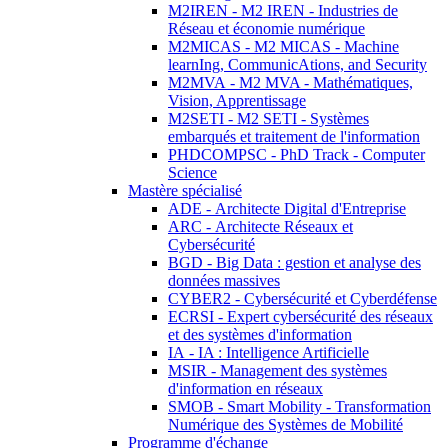
M2IREN - M2 IREN - Industries de
Réseau et économie numérique
M2MICAS - M2 MICAS - Machine
learnIng, CommunicAtions, and Security
M2MVA - M2 MVA - Mathématiques,
Vision, Apprentissage
M2SETI - M2 SETI - Systèmes
embarqués et traitement de l'information
PHDCOMPSC - PhD Track - Computer
Science
Mastère spécialisé
ADE - Architecte Digital d'Entreprise
ARC - Architecte Réseaux et
Cybersécurité
BGD - Big Data : gestion et analyse des
données massives
CYBER2 - Cybersécurité et Cyberdéfense
ECRSI - Expert cybersécurité des réseaux
et des systèmes d'information
IA - IA : Intelligence Artificielle
MSIR - Management des systèmes
d'information en réseaux
SMOB - Smart Mobility - Transformation
Numérique des Systèmes de Mobilité
Programme d'échange