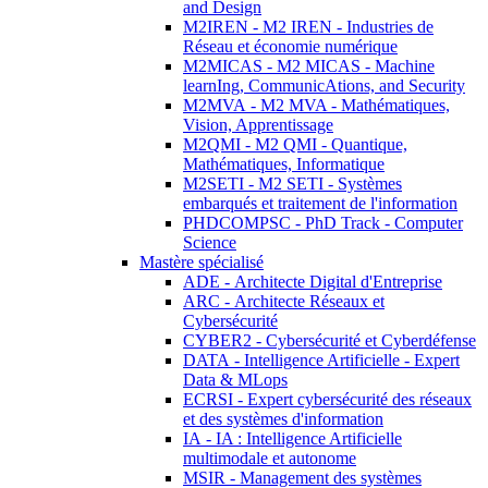
and Design
M2IREN - M2 IREN - Industries de
Réseau et économie numérique
M2MICAS - M2 MICAS - Machine
learnIng, CommunicAtions, and Security
M2MVA - M2 MVA - Mathématiques,
Vision, Apprentissage
M2QMI - M2 QMI - Quantique,
Mathématiques, Informatique
M2SETI - M2 SETI - Systèmes
embarqués et traitement de l'information
PHDCOMPSC - PhD Track - Computer
Science
Mastère spécialisé
ADE - Architecte Digital d'Entreprise
ARC - Architecte Réseaux et
Cybersécurité
CYBER2 - Cybersécurité et Cyberdéfense
DATA - Intelligence Artificielle - Expert
Data & MLops
ECRSI - Expert cybersécurité des réseaux
et des systèmes d'information
IA - IA : Intelligence Artificielle
multimodale et autonome
MSIR - Management des systèmes