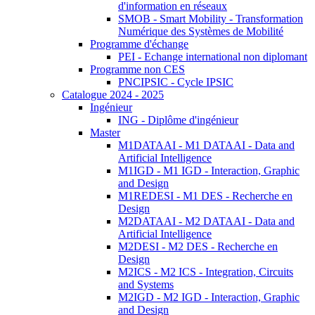
d'information en réseaux
SMOB - Smart Mobility - Transformation
Numérique des Systèmes de Mobilité
Programme d'échange
PEI - Echange international non diplomant
Programme non CES
PNCIPSIC - Cycle IPSIC
Catalogue 2024 - 2025
Ingénieur
ING - Diplôme d'ingénieur
Master
M1DATAAI - M1 DATAAI - Data and
Artificial Intelligence
M1IGD - M1 IGD - Interaction, Graphic
and Design
M1REDESI - M1 DES - Recherche en
Design
M2DATAAI - M2 DATAAI - Data and
Artificial Intelligence
M2DESI - M2 DES - Recherche en
Design
M2ICS - M2 ICS - Integration, Circuits
and Systems
M2IGD - M2 IGD - Interaction, Graphic
and Design