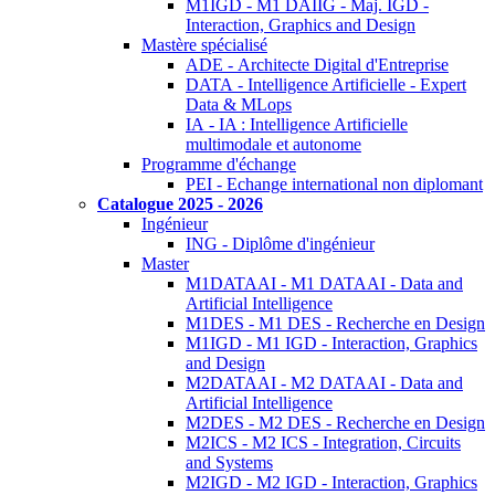
M1IGD - M1 DAIIG - Maj. IGD -
Interaction, Graphics and Design
Mastère spécialisé
ADE - Architecte Digital d'Entreprise
DATA - Intelligence Artificielle - Expert
Data & MLops
IA - IA : Intelligence Artificielle
multimodale et autonome
Programme d'échange
PEI - Echange international non diplomant
Catalogue 2025 - 2026
Ingénieur
ING - Diplôme d'ingénieur
Master
M1DATAAI - M1 DATAAI - Data and
Artificial Intelligence
M1DES - M1 DES - Recherche en Design
M1IGD - M1 IGD - Interaction, Graphics
and Design
M2DATAAI - M2 DATAAI - Data and
Artificial Intelligence
M2DES - M2 DES - Recherche en Design
M2ICS - M2 ICS - Integration, Circuits
and Systems
M2IGD - M2 IGD - Interaction, Graphics