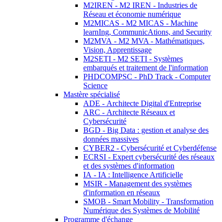
M2IREN - M2 IREN - Industries de
Réseau et économie numérique
M2MICAS - M2 MICAS - Machine
learnIng, CommunicAtions, and Security
M2MVA - M2 MVA - Mathématiques,
Vision, Apprentissage
M2SETI - M2 SETI - Systèmes
embarqués et traitement de l'information
PHDCOMPSC - PhD Track - Computer
Science
Mastère spécialisé
ADE - Architecte Digital d'Entreprise
ARC - Architecte Réseaux et
Cybersécurité
BGD - Big Data : gestion et analyse des
données massives
CYBER2 - Cybersécurité et Cyberdéfense
ECRSI - Expert cybersécurité des réseaux
et des systèmes d'information
IA - IA : Intelligence Artificielle
MSIR - Management des systèmes
d'information en réseaux
SMOB - Smart Mobility - Transformation
Numérique des Systèmes de Mobilité
Programme d'échange