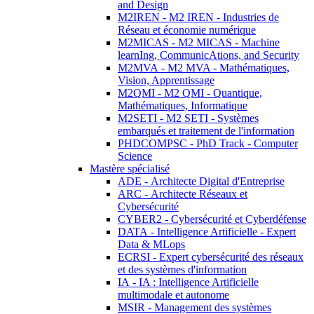
and Design
M2IREN - M2 IREN - Industries de
Réseau et économie numérique
M2MICAS - M2 MICAS - Machine
learnIng, CommunicAtions, and Security
M2MVA - M2 MVA - Mathématiques,
Vision, Apprentissage
M2QMI - M2 QMI - Quantique,
Mathématiques, Informatique
M2SETI - M2 SETI - Systèmes
embarqués et traitement de l'information
PHDCOMPSC - PhD Track - Computer
Science
Mastère spécialisé
ADE - Architecte Digital d'Entreprise
ARC - Architecte Réseaux et
Cybersécurité
CYBER2 - Cybersécurité et Cyberdéfense
DATA - Intelligence Artificielle - Expert
Data & MLops
ECRSI - Expert cybersécurité des réseaux
et des systèmes d'information
IA - IA : Intelligence Artificielle
multimodale et autonome
MSIR - Management des systèmes