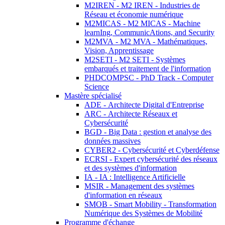
M2IREN - M2 IREN - Industries de
Réseau et économie numérique
M2MICAS - M2 MICAS - Machine
learnIng, CommunicAtions, and Security
M2MVA - M2 MVA - Mathématiques,
Vision, Apprentissage
M2SETI - M2 SETI - Systèmes
embarqués et traitement de l'information
PHDCOMPSC - PhD Track - Computer
Science
Mastère spécialisé
ADE - Architecte Digital d'Entreprise
ARC - Architecte Réseaux et
Cybersécurité
BGD - Big Data : gestion et analyse des
données massives
CYBER2 - Cybersécurité et Cyberdéfense
ECRSI - Expert cybersécurité des réseaux
et des systèmes d'information
IA - IA : Intelligence Artificielle
MSIR - Management des systèmes
d'information en réseaux
SMOB - Smart Mobility - Transformation
Numérique des Systèmes de Mobilité
Programme d'échange