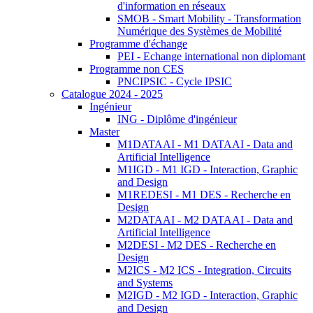
d'information en réseaux
SMOB - Smart Mobility - Transformation
Numérique des Systèmes de Mobilité
Programme d'échange
PEI - Echange international non diplomant
Programme non CES
PNCIPSIC - Cycle IPSIC
Catalogue 2024 - 2025
Ingénieur
ING - Diplôme d'ingénieur
Master
M1DATAAI - M1 DATAAI - Data and
Artificial Intelligence
M1IGD - M1 IGD - Interaction, Graphic
and Design
M1REDESI - M1 DES - Recherche en
Design
M2DATAAI - M2 DATAAI - Data and
Artificial Intelligence
M2DESI - M2 DES - Recherche en
Design
M2ICS - M2 ICS - Integration, Circuits
and Systems
M2IGD - M2 IGD - Interaction, Graphic
and Design