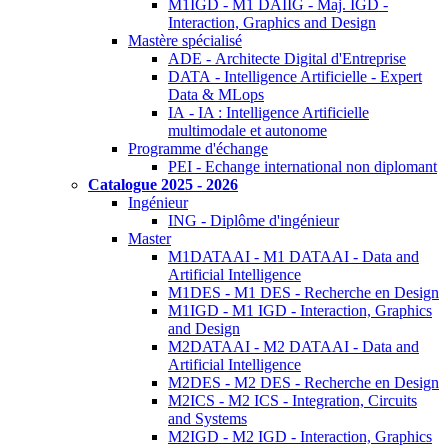
M1IGD - M1 DAIIG - Maj. IGD -
Interaction, Graphics and Design
Mastère spécialisé
ADE - Architecte Digital d'Entreprise
DATA - Intelligence Artificielle - Expert
Data & MLops
IA - IA : Intelligence Artificielle
multimodale et autonome
Programme d'échange
PEI - Echange international non diplomant
Catalogue 2025 - 2026
Ingénieur
ING - Diplôme d'ingénieur
Master
M1DATAAI - M1 DATAAI - Data and
Artificial Intelligence
M1DES - M1 DES - Recherche en Design
M1IGD - M1 IGD - Interaction, Graphics
and Design
M2DATAAI - M2 DATAAI - Data and
Artificial Intelligence
M2DES - M2 DES - Recherche en Design
M2ICS - M2 ICS - Integration, Circuits
and Systems
M2IGD - M2 IGD - Interaction, Graphics