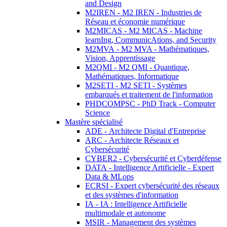
and Design
M2IREN - M2 IREN - Industries de
Réseau et économie numérique
M2MICAS - M2 MICAS - Machine
learnIng, CommunicAtions, and Security
M2MVA - M2 MVA - Mathématiques,
Vision, Apprentissage
M2QMI - M2 QMI - Quantique,
Mathématiques, Informatique
M2SETI - M2 SETI - Systèmes
embarqués et traitement de l'information
PHDCOMPSC - PhD Track - Computer
Science
Mastère spécialisé
ADE - Architecte Digital d'Entreprise
ARC - Architecte Réseaux et
Cybersécurité
CYBER2 - Cybersécurité et Cyberdéfense
DATA - Intelligence Artificielle - Expert
Data & MLops
ECRSI - Expert cybersécurité des réseaux
et des systèmes d'information
IA - IA : Intelligence Artificielle
multimodale et autonome
MSIR - Management des systèmes