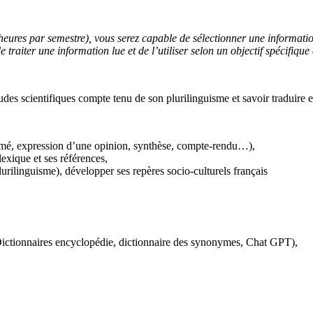
eures par semestre), vous serez capable de sélectionner une information, 
raiter une information lue et de l’utiliser selon un objectif spécifique
des scientifiques compte tenu de son plurilinguisme et savoir traduire e
(résumé, expression d’une opinion, synthèse, compte-rendu…),
lexique et ses références,
lurilinguisme), développer ses repères socio-culturels français
 Dictionnaires encyclopédie, dictionnaire des synonymes, Chat GPT),