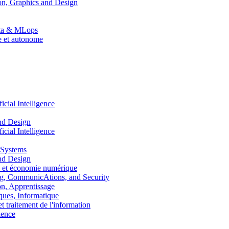
n, Graphics and Design
Data & MLops
le et autonome
ial Intelligence
nd Design
ial Intelligence
 Systems
nd Design
 et économie numérique
, CommunicAtions, and Security
, Apprentissage
ues, Informatique
traitement de l'information
ence