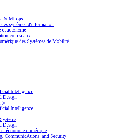
Data & MLops
 des systèmes d'information
le et autonome
tion en réseaux
umérique des Systèmes de Mobilité
ial Intelligence
d Design
ign
ial Intelligence
 Systems
d Design
 et économie numérique
, CommunicAtions, and Security