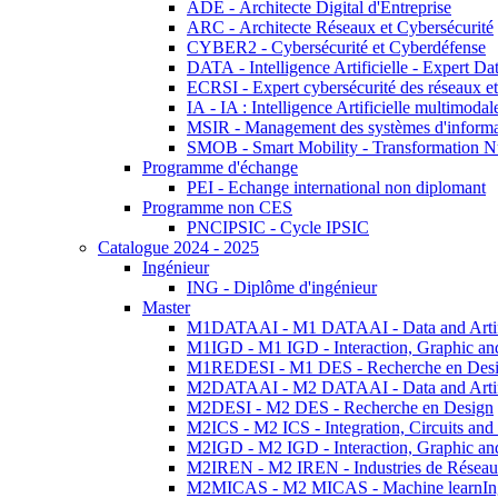
ADE - Architecte Digital d'Entreprise
ARC - Architecte Réseaux et Cybersécurité
CYBER2 - Cybersécurité et Cyberdéfense
DATA - Intelligence Artificielle - Expert 
ECRSI - Expert cybersécurité des réseaux et
IA - IA : Intelligence Artificielle multimoda
MSIR - Management des systèmes d'informa
SMOB - Smart Mobility - Transformation N
Programme d'échange
PEI - Echange international non diplomant
Programme non CES
PNCIPSIC - Cycle IPSIC
Catalogue 2024 - 2025
Ingénieur
ING - Diplôme d'ingénieur
Master
M1DATAAI - M1 DATAAI - Data and Artific
M1IGD - M1 IGD - Interaction, Graphic an
M1REDESI - M1 DES - Recherche en Des
M2DATAAI - M2 DATAAI - Data and Artific
M2DESI - M2 DES - Recherche en Design
M2ICS - M2 ICS - Integration, Circuits and
M2IGD - M2 IGD - Interaction, Graphic an
M2IREN - M2 IREN - Industries de Réseau
M2MICAS - M2 MICAS - Machine learnIng