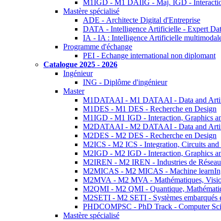
M1IGD - M1 DAIIG - Maj. IGD - Interactio
Mastère spécialisé
ADE - Architecte Digital d'Entreprise
DATA - Intelligence Artificielle - Expert 
IA - IA : Intelligence Artificielle multimoda
Programme d'échange
PEI - Echange international non diplomant
Catalogue 2025 - 2026
Ingénieur
ING - Diplôme d'ingénieur
Master
M1DATAAI - M1 DATAAI - Data and Artific
M1DES - M1 DES - Recherche en Design
M1IGD - M1 IGD - Interaction, Graphics a
M2DATAAI - M2 DATAAI - Data and Artific
M2DES - M2 DES - Recherche en Design
M2ICS - M2 ICS - Integration, Circuits and
M2IGD - M2 IGD - Interaction, Graphics a
M2IREN - M2 IREN - Industries de Réseau
M2MICAS - M2 MICAS - Machine learnIng
M2MVA - M2 MVA - Mathématiques, Vision
M2QMI - M2 QMI - Quantique, Mathématiq
M2SETI - M2 SETI - Systèmes embarqués et 
PHDCOMPSC - PhD Track - Computer Sci
Mastère spécialisé