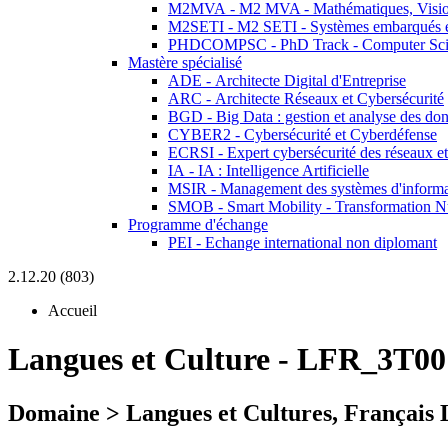
M2MVA - M2 MVA - Mathématiques, Vision
M2SETI - M2 SETI - Systèmes embarqués et 
PHDCOMPSC - PhD Track - Computer Sci
Mastère spécialisé
ADE - Architecte Digital d'Entreprise
ARC - Architecte Réseaux et Cybersécurité
BGD - Big Data : gestion et analyse des do
CYBER2 - Cybersécurité et Cyberdéfense
ECRSI - Expert cybersécurité des réseaux et
IA - IA : Intelligence Artificielle
MSIR - Management des systèmes d'informa
SMOB - Smart Mobility - Transformation N
Programme d'échange
PEI - Echange international non diplomant
2.12.20 (803)
Accueil
Langues et Culture
-
LFR_3T00
Domaine > Langues et Cultures, Français 