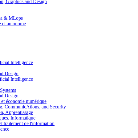
n, Graphics and Design
Data & MLops
le et autonome
ial Intelligence
nd Design
ial Intelligence
 Systems
nd Design
 et économie numérique
, CommunicAtions, and Security
, Apprentissage
ues, Informatique
traitement de l'information
ence