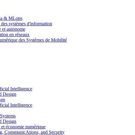
Data & MLops
 des systèmes d'information
le et autonome
tion en réseaux
umérique des Systèmes de Mobilité
ial Intelligence
d Design
ign
ial Intelligence
 Systems
d Design
 et économie numérique
, CommunicAtions, and Security