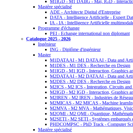
M1IGD - M1 DAIIG - Maj. IGD - Interactio
Mastère spécialisé
ADE - Architecte Digital d'Entreprise
DATA - Intelligence Artificielle - Expert 
IA - IA : Intelligence Artificielle multimoda
Programme d'échange
PEI - Echange international non diplomant
Catalogue 2025 - 2026
Ingénieur
ING - Diplôme d'ingénieur
Master
M1DATAAI - M1 DATAAI - Data and Artific
M1DES - M1 DES - Recherche en Design
M1IGD - M1 IGD - Interaction, Graphics a
M2DATAAI - M2 DATAAI - Data and Artific
M2DES - M2 DES - Recherche en Design
M2ICS - M2 ICS - Integration, Circuits and
M2IGD - M2 IGD - Interaction, Graphics a
M2IREN - M2 IREN - Industries de Réseau
M2MICAS - M2 MICAS - Machine learnIng
M2MVA - M2 MVA - Mathématiques, Vision
M2QMI - M2 QMI - Quantique, Mathématiq
M2SETI - M2 SETI - Systèmes embarqués et 
PHDCOMPSC - PhD Track - Computer Sci
Mastère spécialisé