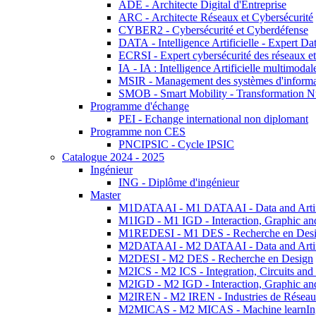
ADE - Architecte Digital d'Entreprise
ARC - Architecte Réseaux et Cybersécurité
CYBER2 - Cybersécurité et Cyberdéfense
DATA - Intelligence Artificielle - Expert 
ECRSI - Expert cybersécurité des réseaux et
IA - IA : Intelligence Artificielle multimoda
MSIR - Management des systèmes d'informa
SMOB - Smart Mobility - Transformation N
Programme d'échange
PEI - Echange international non diplomant
Programme non CES
PNCIPSIC - Cycle IPSIC
Catalogue 2024 - 2025
Ingénieur
ING - Diplôme d'ingénieur
Master
M1DATAAI - M1 DATAAI - Data and Artific
M1IGD - M1 IGD - Interaction, Graphic an
M1REDESI - M1 DES - Recherche en Des
M2DATAAI - M2 DATAAI - Data and Artific
M2DESI - M2 DES - Recherche en Design
M2ICS - M2 ICS - Integration, Circuits and
M2IGD - M2 IGD - Interaction, Graphic an
M2IREN - M2 IREN - Industries de Réseau
M2MICAS - M2 MICAS - Machine learnIng