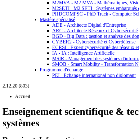
M2MVA - M2 MVA - Mathématiques, Vision
M2SETI - M2 SETI - Systèmes embarqués et 
PHDCOMPSC - PhD Track - Computer Sci
Mastère spécialisé
ADE - Architecte Digital d'Entreprise
ARC - Architecte Réseaux et Cybersécurité
BGD - Big Data : gestion et analyse des do
CYBER2 - Cybersécurité et Cyberdéfense
ECRSI - Expert cybersécurité des réseaux et
IA - IA : Intelligence Artificielle
MSIR - Management des systèmes d'informa
SMOB - Smart Mobility - Transformation N
Programme d'échange
PEI - Echange international non diplomant
2.12.20 (803)
Accueil
Enseignement scientifique & te
systèmes