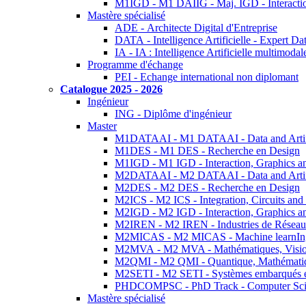
M1IGD - M1 DAIIG - Maj. IGD - Interactio
Mastère spécialisé
ADE - Architecte Digital d'Entreprise
DATA - Intelligence Artificielle - Expert 
IA - IA : Intelligence Artificielle multimoda
Programme d'échange
PEI - Echange international non diplomant
Catalogue 2025 - 2026
Ingénieur
ING - Diplôme d'ingénieur
Master
M1DATAAI - M1 DATAAI - Data and Artific
M1DES - M1 DES - Recherche en Design
M1IGD - M1 IGD - Interaction, Graphics a
M2DATAAI - M2 DATAAI - Data and Artific
M2DES - M2 DES - Recherche en Design
M2ICS - M2 ICS - Integration, Circuits and
M2IGD - M2 IGD - Interaction, Graphics a
M2IREN - M2 IREN - Industries de Réseau
M2MICAS - M2 MICAS - Machine learnIng
M2MVA - M2 MVA - Mathématiques, Vision
M2QMI - M2 QMI - Quantique, Mathématiq
M2SETI - M2 SETI - Systèmes embarqués et 
PHDCOMPSC - PhD Track - Computer Sci
Mastère spécialisé