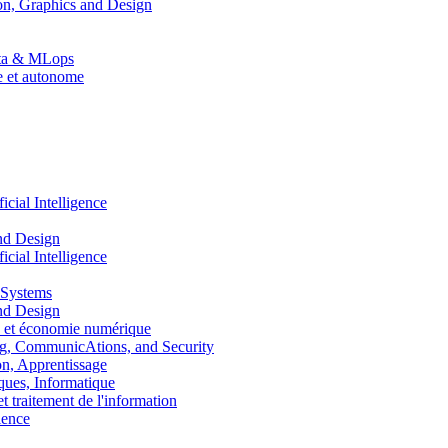
n, Graphics and Design
Data & MLops
le et autonome
ial Intelligence
nd Design
ial Intelligence
 Systems
nd Design
 et économie numérique
, CommunicAtions, and Security
, Apprentissage
ues, Informatique
traitement de l'information
ence