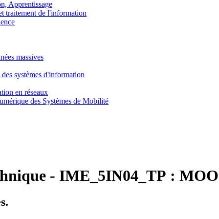
, Apprentissage
traitement de l'information
ence
nnées massives
 des systèmes d'information
tion en réseaux
umérique des Systèmes de Mobilité
chnique
-
IME_5IN04_TP :
MOOC 
s.