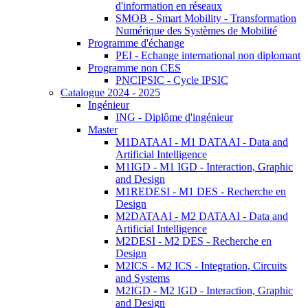
d'information en réseaux
SMOB - Smart Mobility - Transformation
Numérique des Systèmes de Mobilité
Programme d'échange
PEI - Echange international non diplomant
Programme non CES
PNCIPSIC - Cycle IPSIC
Catalogue 2024 - 2025
Ingénieur
ING - Diplôme d'ingénieur
Master
M1DATAAI - M1 DATAAI - Data and
Artificial Intelligence
M1IGD - M1 IGD - Interaction, Graphic
and Design
M1REDESI - M1 DES - Recherche en
Design
M2DATAAI - M2 DATAAI - Data and
Artificial Intelligence
M2DESI - M2 DES - Recherche en
Design
M2ICS - M2 ICS - Integration, Circuits
and Systems
M2IGD - M2 IGD - Interaction, Graphic
and Design