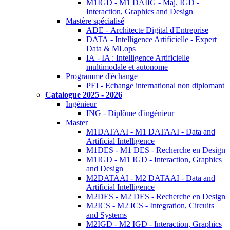
M1IGD - M1 DAIIG - Maj. IGD -
Interaction, Graphics and Design
Mastère spécialisé
ADE - Architecte Digital d'Entreprise
DATA - Intelligence Artificielle - Expert
Data & MLops
IA - IA : Intelligence Artificielle
multimodale et autonome
Programme d'échange
PEI - Echange international non diplomant
Catalogue 2025 - 2026
Ingénieur
ING - Diplôme d'ingénieur
Master
M1DATAAI - M1 DATAAI - Data and
Artificial Intelligence
M1DES - M1 DES - Recherche en Design
M1IGD - M1 IGD - Interaction, Graphics
and Design
M2DATAAI - M2 DATAAI - Data and
Artificial Intelligence
M2DES - M2 DES - Recherche en Design
M2ICS - M2 ICS - Integration, Circuits
and Systems
M2IGD - M2 IGD - Interaction, Graphics