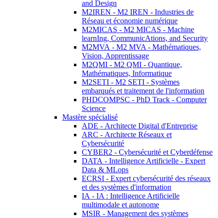
and Design
M2IREN - M2 IREN - Industries de
Réseau et économie numérique
M2MICAS - M2 MICAS - Machine
learnIng, CommunicAtions, and Security
M2MVA - M2 MVA - Mathématiques,
Vision, Apprentissage
M2QMI - M2 QMI - Quantique,
Mathématiques, Informatique
M2SETI - M2 SETI - Systèmes
embarqués et traitement de l'information
PHDCOMPSC - PhD Track - Computer
Science
Mastère spécialisé
ADE - Architecte Digital d'Entreprise
ARC - Architecte Réseaux et
Cybersécurité
CYBER2 - Cybersécurité et Cyberdéfense
DATA - Intelligence Artificielle - Expert
Data & MLops
ECRSI - Expert cybersécurité des réseaux
et des systèmes d'information
IA - IA : Intelligence Artificielle
multimodale et autonome
MSIR - Management des systèmes