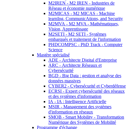
M2IREN - M2 IREN - Industries de
Réseau et économie numérique
M2MICAS - M2 MICAS - Machine
learnIng, CommunicAtions, and Security
M2MVA - M2 MVA - Mathématiques,
Vision, Apprentissage
M2SETI - M2 SETI - Systèmes
embarqués et traitement de l'information
PHDCOMPSC - PhD Track - Computer
Science
Mastère spécialisé
ADE - Architecte Digital d'Entreprise
ARC - Architecte Réseaux et
Cybersécurité
BGD - Big Data : gestion et analyse des
données massives
CYBER2 - Cybersécurité et Cyberdéfense
ECRSI - Expert cybersécurité des réseaux
et des systèmes d'information
IA - IA : Intelligence Artificielle
MSIR - Management des systèmes
d'information en réseaux
SMOB - Smart Mobility - Transformation
Numérique des Systèmes de Mobilité
Programme d'échange