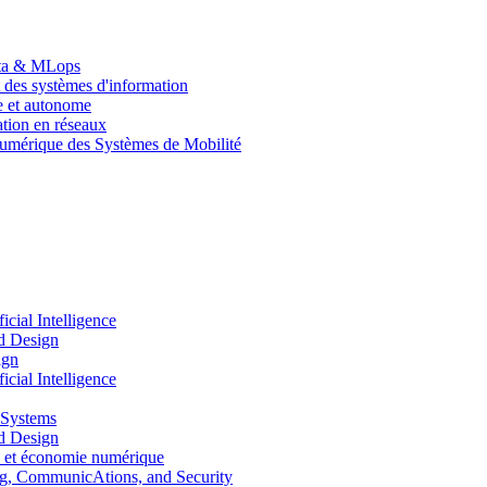
Data & MLops
 des systèmes d'information
le et autonome
tion en réseaux
umérique des Systèmes de Mobilité
ial Intelligence
d Design
ign
ial Intelligence
 Systems
d Design
 et économie numérique
, CommunicAtions, and Security