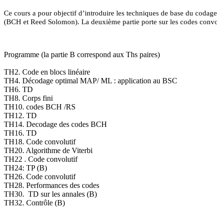
Ce cours a pour objectif d’introduire les techniques de base du codage
(BCH et Reed Solomon). La deuxième partie porte sur les codes convolut
Programme (la partie B correspond aux Ths paires)
TH2. Code en blocs linéaire
TH4. Décodage optimal MAP/ ML : application au BSC
TH6. TD
TH8. Corps fini
TH10. codes BCH /RS
TH12. TD
TH14. Decodage des codes BCH
TH16. TD
TH18. Code convolutif
TH20. Algorithme de Viterbi
TH22 . Code convolutif
TH24: TP (B)
TH26. Code convolutif
TH28. Performances des codes
TH30. TD sur les annales (B)
TH32. Contrôle (B)