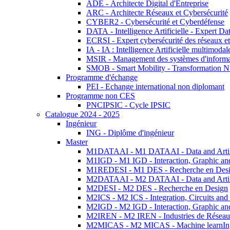
ADE - Architecte Digital d'Entreprise
ARC - Architecte Réseaux et Cybersécurité
CYBER2 - Cybersécurité et Cyberdéfense
DATA - Intelligence Artificielle - Expert 
ECRSI - Expert cybersécurité des réseaux et
IA - IA : Intelligence Artificielle multimoda
MSIR - Management des systèmes d'informa
SMOB - Smart Mobility - Transformation N
Programme d'échange
PEI - Echange international non diplomant
Programme non CES
PNCIPSIC - Cycle IPSIC
Catalogue 2024 - 2025
Ingénieur
ING - Diplôme d'ingénieur
Master
M1DATAAI - M1 DATAAI - Data and Artific
M1IGD - M1 IGD - Interaction, Graphic an
M1REDESI - M1 DES - Recherche en Des
M2DATAAI - M2 DATAAI - Data and Artific
M2DESI - M2 DES - Recherche en Design
M2ICS - M2 ICS - Integration, Circuits and
M2IGD - M2 IGD - Interaction, Graphic an
M2IREN - M2 IREN - Industries de Réseau
M2MICAS - M2 MICAS - Machine learnIng