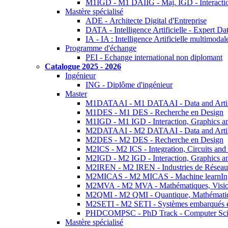
M1IGD - M1 DAIIG - Maj. IGD - Interactio
Mastère spécialisé
ADE - Architecte Digital d'Entreprise
DATA - Intelligence Artificielle - Expert 
IA - IA : Intelligence Artificielle multimoda
Programme d'échange
PEI - Echange international non diplomant
Catalogue 2025 - 2026
Ingénieur
ING - Diplôme d'ingénieur
Master
M1DATAAI - M1 DATAAI - Data and Artific
M1DES - M1 DES - Recherche en Design
M1IGD - M1 IGD - Interaction, Graphics a
M2DATAAI - M2 DATAAI - Data and Artific
M2DES - M2 DES - Recherche en Design
M2ICS - M2 ICS - Integration, Circuits and
M2IGD - M2 IGD - Interaction, Graphics a
M2IREN - M2 IREN - Industries de Réseau
M2MICAS - M2 MICAS - Machine learnIng
M2MVA - M2 MVA - Mathématiques, Vision
M2QMI - M2 QMI - Quantique, Mathématiq
M2SETI - M2 SETI - Systèmes embarqués et 
PHDCOMPSC - PhD Track - Computer Sci
Mastère spécialisé