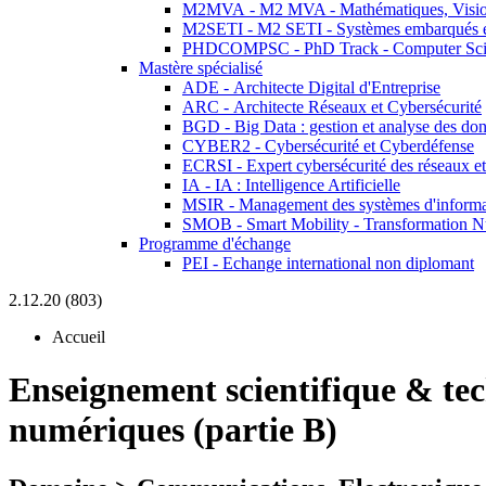
M2MVA - M2 MVA - Mathématiques, Vision
M2SETI - M2 SETI - Systèmes embarqués et 
PHDCOMPSC - PhD Track - Computer Sci
Mastère spécialisé
ADE - Architecte Digital d'Entreprise
ARC - Architecte Réseaux et Cybersécurité
BGD - Big Data : gestion et analyse des do
CYBER2 - Cybersécurité et Cyberdéfense
ECRSI - Expert cybersécurité des réseaux et
IA - IA : Intelligence Artificielle
MSIR - Management des systèmes d'informa
SMOB - Smart Mobility - Transformation N
Programme d'échange
PEI - Echange international non diplomant
2.12.20 (803)
Accueil
Enseignement scientifique & te
numériques (partie B)