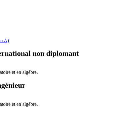
au A)
ernational non diplomant
toire et en algèbre.
ngénieur
toire et en algèbre.