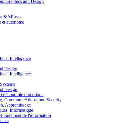
n, Graphics and Design
Data & MLops
le et autonome
ial Intelligence
nd Design
ial Intelligence
 Systems
nd Design
 et économie numérique
, CommunicAtions, and Security
, Apprentissage
ues, Informatique
traitement de l'information
ence