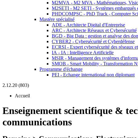
M2MVA - M2 MVA - Mathématiques, Vision
M2SETI - M2 SETI - Systèmes embarqués et 
PHDCOMPSC - PhD Track - Computer Sci
Mastère spécialisé
ADE - Architecte Digital d'Entreprise
ARC - Architecte Réseaux et Cybersécurité
BGD - Big Data : gestion et analyse des do
CYBER2 - Cybersécurité et Cyberdéfense
ECRSI - Expert cybersécurité des réseaux et
IA - IA : Intelligence Artificielle
MSIR - Management des systèmes d'informa
SMOB - Smart Mobility - Transformation N
Programme d'échange
PEI - Echange international non diplomant
2.12.20 (803)
Accueil
Enseignement scientifique & te
communications