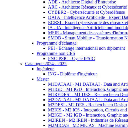
ADE - Architecte Digital d'Entreprise
ARC - Architecte Réseaux et Cybersécurité
CYBER2 - Cybersécurité et Cyberdéfense
DATA - Intelligence Artificielle - Expert 
ECRSI - Expert cybersécurité des réseaux et
IA - IA : Intelligence Artificielle multimoda
MSIR - Management des systèmes d'informa
SMOB - Smart Mobility - Transformation N
Programme d'échange
PEI - Echange international non diplomant
Programme non CES
PNCIPSIC - Cycle IPSIC
Catalogue 2024 - 2025
Ingénieur
ING - Diplôme d'ingénieur
Master
M1DATAAI - M1 DATAAI - Data and Artific
M1IGD - M1 IGD - Interaction, Graphic an
M1REDESI - M1 DES - Recherche en Des
M2DATAAI - M2 DATAAI - Data and Artific
M2DESI - M2 DES - Recherche en Design
M2ICS - M2 ICS - Integration, Circuits and
M2IGD - M2 IGD - Interaction, Graphic an
M2IREN - M2 IREN - Industries de Réseau
M2MICAS - M2 MICAS - Machine learnIng