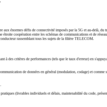
.
dre aux énormes
défis de connectivité imposés par la 5G et au-delà, du
t
e étroite coopération
entre les
schémas de communications et de réseaux 
 conducteur rassemblant
tous les sujets de la filière TELECOM.
à des critères de performances (tels que le taux d'erreur) en s'appuya
 communication de données en général (modulation, codage) et comme sign
.
pratiques (livrables individuels et délais, maintenabilité du code, présenta