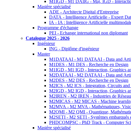
M1IGD - M1 DAIIG - Maj. IGD - Interactio
Mastère spécialisé
ADE - Architecte Digital d'Entreprise
DATA - Intelligence Artificielle - Expert 
IA - IA : Intelligence Artificielle multimoda
Programme d'échange
PEI - Echange international non diplomant
Catalogue 2025 - 2026
Ingénieur
ING - Diplôme d'ingénieur
Master
M1DATAAI - M1 DATAAI - Data and Artific
M1DES - M1 DES - Recherche en Design
M1IGD - M1 IGD - Interaction, Graphics a
M2DATAAI - M2 DATAAI - Data and Artific
M2DES - M2 DES - Recherche en Design
M2ICS - M2 ICS - Integration, Circuits and
M2IGD - M2 IGD - Interaction, Graphics a
M2IREN - M2 IREN - Industries de Réseau
M2MICAS - M2 MICAS - Machine learnIng
M2MVA - M2 MVA - Mathématiques, Vision
M2QMI - M2 QMI - Quantique, Mathématiq
M2SETI - M2 SETI - Systèmes embarqués et 
PHDCOMPSC - PhD Track - Computer Sci
Mastère spécialisé