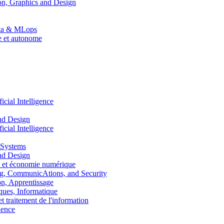
n, Graphics and Design
Data & MLops
le et autonome
ial Intelligence
nd Design
ial Intelligence
 Systems
nd Design
 et économie numérique
, CommunicAtions, and Security
, Apprentissage
ues, Informatique
traitement de l'information
ence