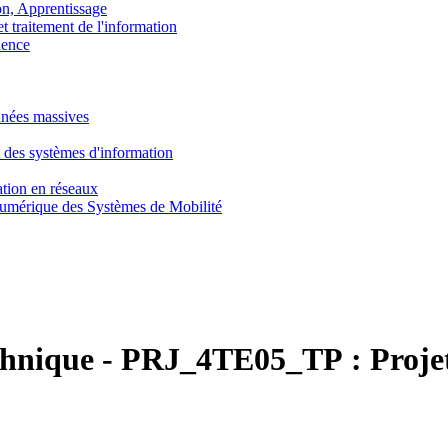
, Apprentissage
traitement de l'information
ence
nnées massives
 des systèmes d'information
tion en réseaux
umérique des Systèmes de Mobilité
chnique
-
PRJ_4TE05_TP :
Proje