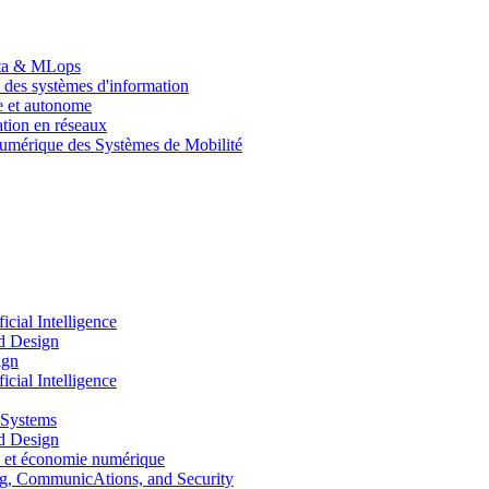
Data & MLops
 des systèmes d'information
le et autonome
tion en réseaux
umérique des Systèmes de Mobilité
ial Intelligence
d Design
ign
ial Intelligence
 Systems
d Design
 et économie numérique
, CommunicAtions, and Security