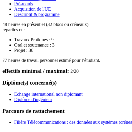
Pré-requis
Acquisition de l'UE
Descriptif & programme
48 heures en présentiel (32 blocs ou créneaux)
réparties en:
Travaux Pratiques :
9
Oral et soutenance :
3
Projet :
36
77 heures de travail personnel estimé pour l’étudiant.
effectifs minimal / maximal:
2
/
20
Diplôme(s) concerné(s)
Echange international non diplomant
Diplôme d'ingénieur
Parcours de rattachement
Filière Télécommunications : des données aux systèmes (créne