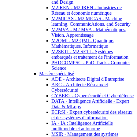
and Design
M2IREN - M2 IREN - Industries de
Réseau et économie numérique
M2MICAS - M2 MICAS - Machine
learnIng, CommunicAtions, and Security
M2MVA - M2 MVA - Mathématiques,
Vision, Apprentissage
M2QMI - M2 QMI - Quantique,
Mathématiques, Informatique
M2SETI - M2 SETI - Systèmes
embarqués et traitement de l'information
PHDCOMPSC - PhD Track - Computer
Science
Mastère spécialisé
ADE - Architecte Digital d'Entreprise
ARC - Architecte Réseaux et
Cybersécurité
CYBER2 - Cybersécurité et Cyberdéfense
DATA - Intelligence Artificielle - Expert
Data & MLops
ECRSI - Expert cybersécurité des réseaux
et des systèmes d'information
IA - IA : Intelligence Artificielle
multimodale et autonome
MSIR - Management des systèmes