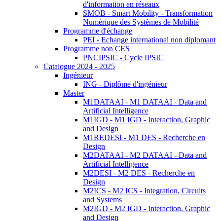
d'information en réseaux
SMOB - Smart Mobility - Transformation
Numérique des Systèmes de Mobilité
Programme d'échange
PEI - Echange international non diplomant
Programme non CES
PNCIPSIC - Cycle IPSIC
Catalogue 2024 - 2025
Ingénieur
ING - Diplôme d'ingénieur
Master
M1DATAAI - M1 DATAAI - Data and
Artificial Intelligence
M1IGD - M1 IGD - Interaction, Graphic
and Design
M1REDESI - M1 DES - Recherche en
Design
M2DATAAI - M2 DATAAI - Data and
Artificial Intelligence
M2DESI - M2 DES - Recherche en
Design
M2ICS - M2 ICS - Integration, Circuits
and Systems
M2IGD - M2 IGD - Interaction, Graphic
and Design