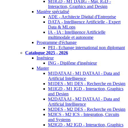
M1IGD - M1 DAIIG - Maj. IGD -
Interaction, Graphics and Design
Mastère spécialisé
ADE - Architecte Digital d'Entreprise
DATA - Intelligence Artificielle - Expert
Data & MLops
IA - IA : Intelligence Artificielle
multimodale et autonome
Programme d'échange
PEI - Echange international non diplomant
Catalogue 2025 - 2026
Ingénieur
ING - Diplôme d'ingénieur
Master
M1DATAAI - M1 DATAAI - Data and
Artificial Intelligence
M1DES - M1 DES - Recherche en Design
M1IGD - M1 IGD - Interaction, Graphics
and Design
M2DATAAI - M2 DATAAI - Data and
Artificial Intelligence
M2DES - M2 DES - Recherche en Design
M2ICS - M2 ICS - Integration, Circuits
and Systems
M2IGD - M2 IGD - Interaction, Graphics