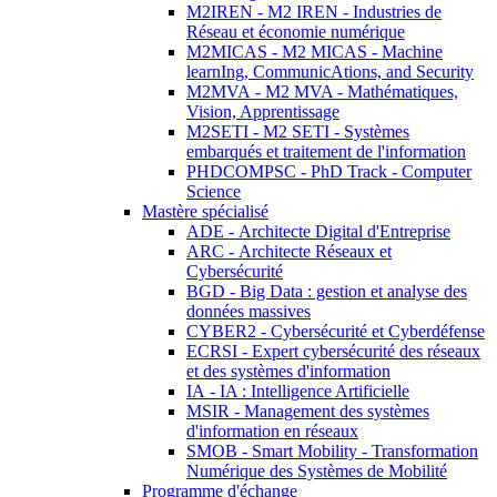
M2IREN - M2 IREN - Industries de
Réseau et économie numérique
M2MICAS - M2 MICAS - Machine
learnIng, CommunicAtions, and Security
M2MVA - M2 MVA - Mathématiques,
Vision, Apprentissage
M2SETI - M2 SETI - Systèmes
embarqués et traitement de l'information
PHDCOMPSC - PhD Track - Computer
Science
Mastère spécialisé
ADE - Architecte Digital d'Entreprise
ARC - Architecte Réseaux et
Cybersécurité
BGD - Big Data : gestion et analyse des
données massives
CYBER2 - Cybersécurité et Cyberdéfense
ECRSI - Expert cybersécurité des réseaux
et des systèmes d'information
IA - IA : Intelligence Artificielle
MSIR - Management des systèmes
d'information en réseaux
SMOB - Smart Mobility - Transformation
Numérique des Systèmes de Mobilité
Programme d'échange