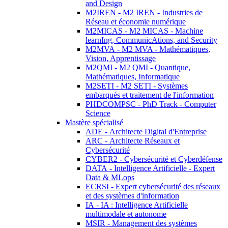
and Design
M2IREN - M2 IREN - Industries de
Réseau et économie numérique
M2MICAS - M2 MICAS - Machine
learnIng, CommunicAtions, and Security
M2MVA - M2 MVA - Mathématiques,
Vision, Apprentissage
M2QMI - M2 QMI - Quantique,
Mathématiques, Informatique
M2SETI - M2 SETI - Systèmes
embarqués et traitement de l'information
PHDCOMPSC - PhD Track - Computer
Science
Mastère spécialisé
ADE - Architecte Digital d'Entreprise
ARC - Architecte Réseaux et
Cybersécurité
CYBER2 - Cybersécurité et Cyberdéfense
DATA - Intelligence Artificielle - Expert
Data & MLops
ECRSI - Expert cybersécurité des réseaux
et des systèmes d'information
IA - IA : Intelligence Artificielle
multimodale et autonome
MSIR - Management des systèmes