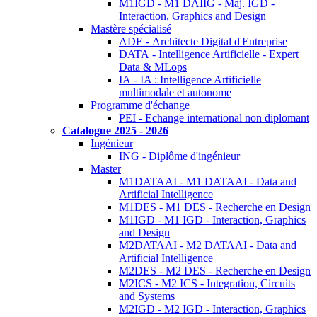
M1IGD - M1 DAIIG - Maj. IGD -
Interaction, Graphics and Design
Mastère spécialisé
ADE - Architecte Digital d'Entreprise
DATA - Intelligence Artificielle - Expert
Data & MLops
IA - IA : Intelligence Artificielle
multimodale et autonome
Programme d'échange
PEI - Echange international non diplomant
Catalogue 2025 - 2026
Ingénieur
ING - Diplôme d'ingénieur
Master
M1DATAAI - M1 DATAAI - Data and
Artificial Intelligence
M1DES - M1 DES - Recherche en Design
M1IGD - M1 IGD - Interaction, Graphics
and Design
M2DATAAI - M2 DATAAI - Data and
Artificial Intelligence
M2DES - M2 DES - Recherche en Design
M2ICS - M2 ICS - Integration, Circuits
and Systems
M2IGD - M2 IGD - Interaction, Graphics