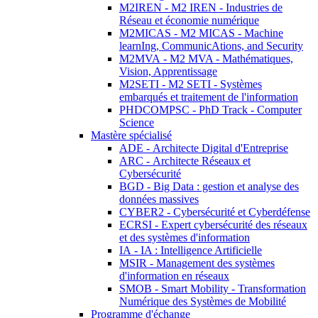
M2IREN - M2 IREN - Industries de
Réseau et économie numérique
M2MICAS - M2 MICAS - Machine
learnIng, CommunicAtions, and Security
M2MVA - M2 MVA - Mathématiques,
Vision, Apprentissage
M2SETI - M2 SETI - Systèmes
embarqués et traitement de l'information
PHDCOMPSC - PhD Track - Computer
Science
Mastère spécialisé
ADE - Architecte Digital d'Entreprise
ARC - Architecte Réseaux et
Cybersécurité
BGD - Big Data : gestion et analyse des
données massives
CYBER2 - Cybersécurité et Cyberdéfense
ECRSI - Expert cybersécurité des réseaux
et des systèmes d'information
IA - IA : Intelligence Artificielle
MSIR - Management des systèmes
d'information en réseaux
SMOB - Smart Mobility - Transformation
Numérique des Systèmes de Mobilité
Programme d'échange