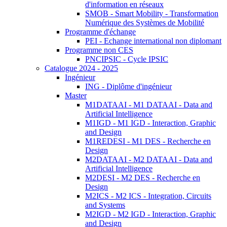
d'information en réseaux
SMOB - Smart Mobility - Transformation
Numérique des Systèmes de Mobilité
Programme d'échange
PEI - Echange international non diplomant
Programme non CES
PNCIPSIC - Cycle IPSIC
Catalogue 2024 - 2025
Ingénieur
ING - Diplôme d'ingénieur
Master
M1DATAAI - M1 DATAAI - Data and
Artificial Intelligence
M1IGD - M1 IGD - Interaction, Graphic
and Design
M1REDESI - M1 DES - Recherche en
Design
M2DATAAI - M2 DATAAI - Data and
Artificial Intelligence
M2DESI - M2 DES - Recherche en
Design
M2ICS - M2 ICS - Integration, Circuits
and Systems
M2IGD - M2 IGD - Interaction, Graphic
and Design