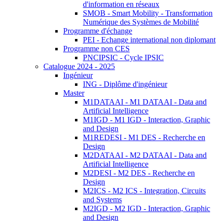
d'information en réseaux
SMOB - Smart Mobility - Transformation
Numérique des Systèmes de Mobilité
Programme d'échange
PEI - Echange international non diplomant
Programme non CES
PNCIPSIC - Cycle IPSIC
Catalogue 2024 - 2025
Ingénieur
ING - Diplôme d'ingénieur
Master
M1DATAAI - M1 DATAAI - Data and
Artificial Intelligence
M1IGD - M1 IGD - Interaction, Graphic
and Design
M1REDESI - M1 DES - Recherche en
Design
M2DATAAI - M2 DATAAI - Data and
Artificial Intelligence
M2DESI - M2 DES - Recherche en
Design
M2ICS - M2 ICS - Integration, Circuits
and Systems
M2IGD - M2 IGD - Interaction, Graphic
and Design