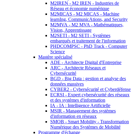
M2IREN - M2 IREN - Industries de
Réseau et économie numérique
M2MICAS - M2 MICAS - Machine
learnIng, CommunicAtions, and Security
M2MVA - M2 MVA - Mathématiques,
Vision, Apprentissage
M2SETI - M2 SETI - Systèmes
embarqués et traitement de l'information
PHDCOMPSC - PhD Track - Computer
Science
Mastère spécialisé
ADE - Architecte Digital d'Entreprise
ARC - Architecte Réseaux et
Cybersécurité
BGD - Big Data : gestion et analyse des
données massives
CYBER2 - Cybersécurité et Cyberdéfense
ECRSI - Expert cybersécurité des réseaux
et des systèmes d'information
IA - IA : Intelligence Artificielle
MSIR - Management des systèmes
d'information en réseaux
SMOB - Smart Mobility - Transformation
Numérique des Systèmes de Mobilité
Programme d'échange