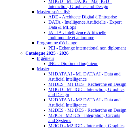
M1IGD - M1 DAIIG - Maj. IGD -
Interaction, Graphics and Design
Mastère spécialisé
ADE - Architecte Digital d'Entreprise
DATA - Intelligence Artificielle - Expert
Data & MLops
IA - IA : Intelligence Artificielle
multimodale et autonome
Programme d'échange
PEI - Echange international non diplomant
Catalogue 2025 - 2026
Ingénieur
ING - Diplôme d'ingénieur
Master
M1DATAAI - M1 DATAAI - Data and
Artificial Intelligence
M1DES - M1 DES - Recherche en Design
M1IGD - M1 IGD - Interaction, Graphics
and Design
M2DATAAI - M2 DATAAI - Data and
Artificial Intelligence
M2DES - M2 DES - Recherche en Design
M2ICS - M2 ICS - Integration, Circuits
and Systems
M2IGD - M2 IGD - Interaction, Graphics