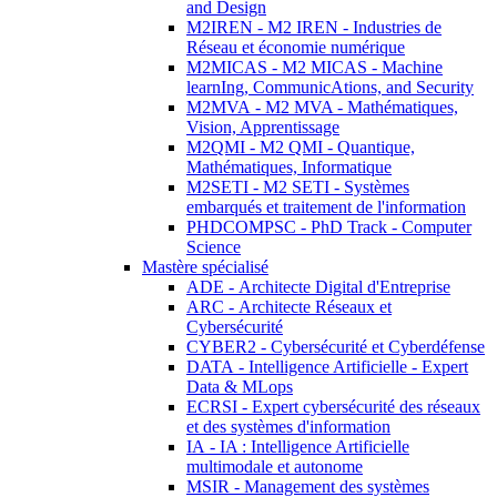
and Design
M2IREN - M2 IREN - Industries de
Réseau et économie numérique
M2MICAS - M2 MICAS - Machine
learnIng, CommunicAtions, and Security
M2MVA - M2 MVA - Mathématiques,
Vision, Apprentissage
M2QMI - M2 QMI - Quantique,
Mathématiques, Informatique
M2SETI - M2 SETI - Systèmes
embarqués et traitement de l'information
PHDCOMPSC - PhD Track - Computer
Science
Mastère spécialisé
ADE - Architecte Digital d'Entreprise
ARC - Architecte Réseaux et
Cybersécurité
CYBER2 - Cybersécurité et Cyberdéfense
DATA - Intelligence Artificielle - Expert
Data & MLops
ECRSI - Expert cybersécurité des réseaux
et des systèmes d'information
IA - IA : Intelligence Artificielle
multimodale et autonome
MSIR - Management des systèmes