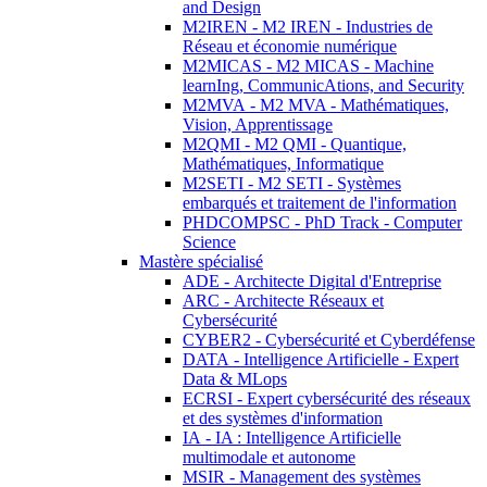
and Design
M2IREN - M2 IREN - Industries de
Réseau et économie numérique
M2MICAS - M2 MICAS - Machine
learnIng, CommunicAtions, and Security
M2MVA - M2 MVA - Mathématiques,
Vision, Apprentissage
M2QMI - M2 QMI - Quantique,
Mathématiques, Informatique
M2SETI - M2 SETI - Systèmes
embarqués et traitement de l'information
PHDCOMPSC - PhD Track - Computer
Science
Mastère spécialisé
ADE - Architecte Digital d'Entreprise
ARC - Architecte Réseaux et
Cybersécurité
CYBER2 - Cybersécurité et Cyberdéfense
DATA - Intelligence Artificielle - Expert
Data & MLops
ECRSI - Expert cybersécurité des réseaux
et des systèmes d'information
IA - IA : Intelligence Artificielle
multimodale et autonome
MSIR - Management des systèmes