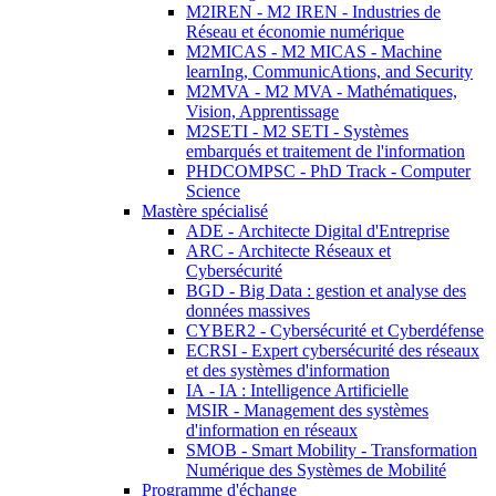
M2IREN - M2 IREN - Industries de
Réseau et économie numérique
M2MICAS - M2 MICAS - Machine
learnIng, CommunicAtions, and Security
M2MVA - M2 MVA - Mathématiques,
Vision, Apprentissage
M2SETI - M2 SETI - Systèmes
embarqués et traitement de l'information
PHDCOMPSC - PhD Track - Computer
Science
Mastère spécialisé
ADE - Architecte Digital d'Entreprise
ARC - Architecte Réseaux et
Cybersécurité
BGD - Big Data : gestion et analyse des
données massives
CYBER2 - Cybersécurité et Cyberdéfense
ECRSI - Expert cybersécurité des réseaux
et des systèmes d'information
IA - IA : Intelligence Artificielle
MSIR - Management des systèmes
d'information en réseaux
SMOB - Smart Mobility - Transformation
Numérique des Systèmes de Mobilité
Programme d'échange