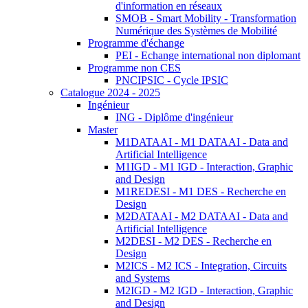
d'information en réseaux
SMOB - Smart Mobility - Transformation
Numérique des Systèmes de Mobilité
Programme d'échange
PEI - Echange international non diplomant
Programme non CES
PNCIPSIC - Cycle IPSIC
Catalogue 2024 - 2025
Ingénieur
ING - Diplôme d'ingénieur
Master
M1DATAAI - M1 DATAAI - Data and
Artificial Intelligence
M1IGD - M1 IGD - Interaction, Graphic
and Design
M1REDESI - M1 DES - Recherche en
Design
M2DATAAI - M2 DATAAI - Data and
Artificial Intelligence
M2DESI - M2 DES - Recherche en
Design
M2ICS - M2 ICS - Integration, Circuits
and Systems
M2IGD - M2 IGD - Interaction, Graphic
and Design