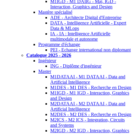
M1IGD - M1 DAIIG - Maj. IGD -
Interaction, Graphics and Design
Mastère spécialisé
ADE - Architecte Digital d'Entreprise
DATA - Intelligence Artificielle - Expert
Data & MLops
IA - IA : Intelligence Artificielle
multimodale et autonome
Programme d'échange
PEI - Echange international non diplomant
Catalogue 2025 - 2026
Ingénieur
ING - Diplôme d'ingénieur
Master
M1DATAAI - M1 DATAAI - Data and
Artificial Intelligence
M1DES - M1 DES - Recherche en Design
M1IGD - M1 IGD - Interaction, Graphics
and Design
M2DATAAI - M2 DATAAI - Data and
Artificial Intelligence
M2DES - M2 DES - Recherche en Design
M2ICS - M2 ICS - Integration, Circuits
and Systems
M2IGD - M2 IGD - Interaction, Graphics